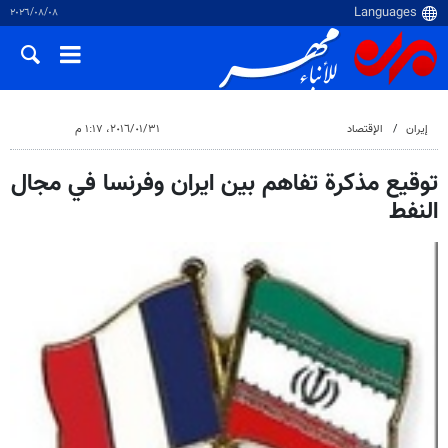
٠٨‏/٠٨‏/٢٠٢٦
إيران
الإقتصاد
٣١‏/٠١‏/٢٠١٦، ١:١٧ م
توقيع مذكرة تفاهم بين ايران وفرنسا في مجال
النفط