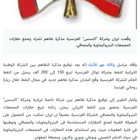
وقّعت ايران وشركة "اكسنس" الفرنسية مذكرة تفاهم لشراء وصنع حفازات
المجمعات البتروكيماوية والمصافي.
وأفاد مراسل
وكالة مهر للأنباء
انّه بعد توقيع مذكرة التفاهم بين الشركة الوطنية
الايرانية للنفط وشركة توتال الفرنسية لبيع 150 إلى 200 ألف برميل من النفط
الخام للشركة الفرنسية وقّع البلدان مذكرة تفاهم جديد في مجال النفط خلال زيارة
روحاني لفرنسا.
وأشار التقرير إلى توقيع مذكرة تفاهم بين شركة خاصة ايرانية وشركة "اكسنس"
الفرنسية بحضور وزير النفط الايراني بيجن زنكنه لبيع حفازات المجمعات
البتروكيماوية والمصافي للشركة الفرنسية مضيفاً ان ايران تمكنت من الحصول على
المعرفة الفنية لصنع الحفازات المستخدمة فى البتروكيماويات والمصافي وتوطينها
في فترة العقوبات حيث يتم استخدام هذه الحفازات فى المجمعات البتروكيماوية
في ميناء الامام الخميني وبوعلي ونوري وكارون ومصفاة اصفهان.