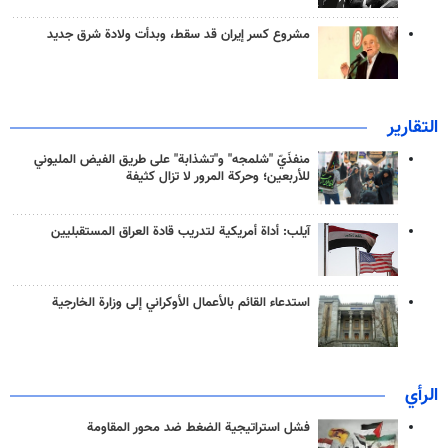
مشروع كسر إيران قد سقط، وبدأت ولادة شرق جديد
التقارير
منفذَيّ "شلمجه" و"تشذابة" على طريق الفيض المليوني
للأربعين؛ وحركة المرور لا تزال كثيفة
آيلب: أداة أمريكية لتدريب قادة العراق المستقبليين
استدعاء القائم بالأعمال الأوكراني إلى وزارة الخارجية
الرأي
فشل استراتيجية الضغط ضد محور المقاومة