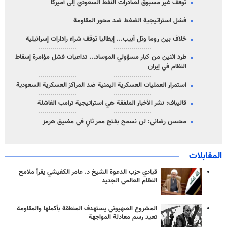
توقف غير مسبوق لصادرات النفط السعودي إلى أميركا
فشل استراتيجية الضغط ضد محور المقاومة
خلاف بين روما وتل أبيب... إيطاليا توقف شراء رادارات إسرائيلية
طرد اثنين من كبار مسؤولي الموساد... تداعيات فشل مؤامرة إسقاط
النظام في إيران
استمرار العمليات العسكرية اليمنية ضد المراكز العسكرية السعودية
قاليباف: نشر الأخبار الملفقة هي استراتيجية ترامب الفاشلة
محسن رضائي: لن نسمح بفتح ممر ثانٍ في مضيق هرمز
المقابلات
قيادي حزب الدعوة الشيخ د. عامر الكفيشي يقرأ ملامح
النظام العالمي الجديد
المشروع الصهيوني يستهدف المنطقة بأكملها والمقاومة
تعيد رسم معادلة المواجهة