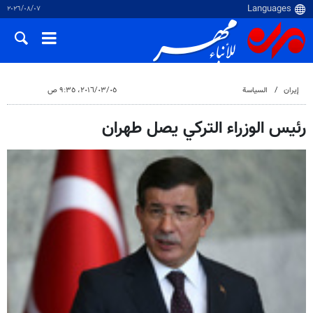
٠٧‏/٠٨‏/٢٠٢٦
إيران
السياسة
٠٥‏/٠٣‏/٢٠١٦، ٩:٣٥ ص
رئيس الوزراء التركي يصل طهران