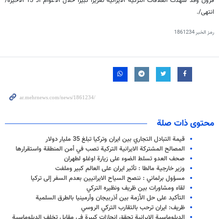
قرون وقد شهدت العلاقات التركية الايرانية تعزيزا كبيرا خلال الاعوام الـ 13 الاخيرة/
انتهى/.
رمز الخبر
1861234
محتوى ذات صلة
قيمة التبادل التجاري بين ايران وتركيا تبلغ 35 مليار دولار
المصالح المشتركة الايرانية التركية تصب في أمن المنطقة واستقرارها
صحف العدو تسلط الضوء على زيارة اوغلو لطهران
وزير خارجية مالطا : تأثير ايران على العالم كبير وملفت
مسؤول برلماني : ننصح السياح الايرانيين بعدم السفر إلى تركيا
لقاء ومشاورات بين ظريف ونظيره التركي
التأكيد على حل الأزمة بين أذربيجان وأرمينيا بالطرق السلمية
ظريف: ايران ترحب بالتقارب التركي الروسي
الدبلوماسية الايرانية تحقق انجازات كبيرة في مقابل تخلف الدبلوماسية