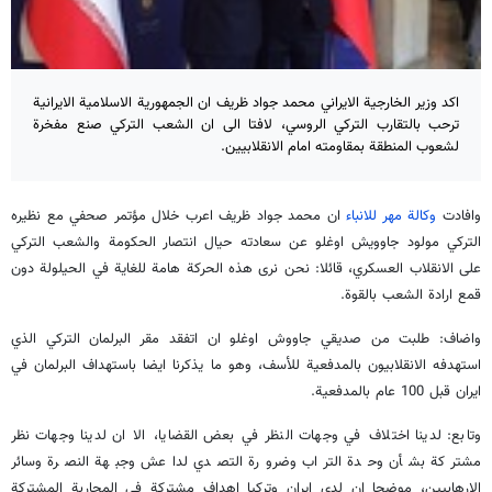
اكد وزير الخارجية الايراني محمد جواد ظريف ان الجمهورية الاسلامية الايرانية
ترحب بالتقارب التركي الروسي، لافتا الى ان الشعب التركي صنع مفخرة
لشعوب المنطقة بمقاومته امام الانقلابيين.
وافادت
وكالة مهر للانباء
ان محمد جواد ظريف اعرب خلال مؤتمر صحفي مع نظيره
التركي مولود جاوويش اوغلو عن سعادته حيال انتصار الحكومة والشعب التركي
على الانقلاب العسكري، قائلا: نحن نرى هذه الحركة هامة للغاية في الحيلولة دون
قمع ارادة الشعب بالقوة.
واضاف: طلبت من صديقي جاووش اوغلو ان اتفقد مقر البرلمان التركي الذي
استهدفه الانقلابيون بالمدفعية للأسف، وهو ما يذكرنا ايضا باستهداف البرلمان في
ايران قبل 100 عام بالمدفعية.
وتابع: لدينا اختلاف في وجهات النظر في بعض القضايا، الا ان لدينا وجهات نظر
مشتركة بشأن وحدة التراب وضرورة التصدي لداعش وجبهة النصرة وسائر
الارهابيين، موضحا ان لدى ايران وتركيا اهداف مشتركة في المحاربة المشتركة