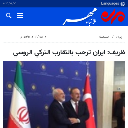
٠٦‏/٠٨‏/٢٠٢٦
إيران
السياسة
١٢‏/٠٨‏/٢٠١٦، ٤:٣٥ م
ظريف: ايران ترحب بالتقارب التركي الروسي