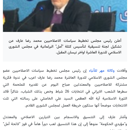
أعلن رئيس مجلس تخطيط سياسات الاصلاحيين محمد رضا عارف عن
تشكيل لجنة تنسيقية لتأسيس كتلة "أمل" البرلمانية في مجلس الشورى
الاسلامي للدورة العاشرة اواخر نيسان المقبل.
وأفادت
وكالة مهر للأنباء
إن رئيس مجلس تخطيط سياسات الاصلاحيين عضو
مجلس الشورى الاسلامي للدورة العاشرة محمد رضا عارف اعرب في ندوة فكرية
مشتركة للاصلاحيين والمعتدلين صباح اليوم عن تقديره للملحمة التي
سطرها الشعب الايراني في انتخابات 26 شباط وخص بذلك الشباب، شاكراً قائد
الثورة الاسلامية آية الله العظمى السيد علي الخامنئي على رسالته التي تلت
الانتخابات موضحاً أنها ستكون خريطة العمل لمجلس الشورى القادم.
وأشار عارف إلى التنسيق والانسجام بين التيارين الاصلاحي والمعتدل
و"مؤيدي الحكومة" منوهاً إلى إن هذا التنسيق لعب دوراً هاماً في فوز "لائحة أمل"