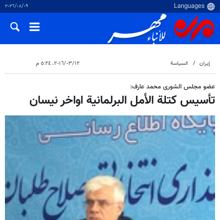
٠٩‏/٠٨‏/٢٠٢٦
إيران
السياسة
١٢‏/٠٣‏/٢٠١٦، ٥:٢٤ م
عضو مجلس الشورى محمد عارف:
تأسيس كتلة الأمل البرلمانية اواخر نيسان