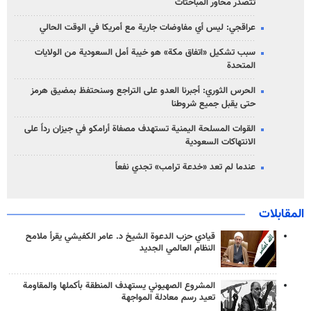
تتصدر محاور المباحثات
عراقجي: ليس أي مفاوضات جارية مع أمريكا في الوقت الحالي
سبب تشكيل «اتفاق مكة» هو خيبة أمل السعودية من الولايات
المتحدة
الحرس الثوري: أجبرنا العدو على التراجع وسنحتفظ بمضيق هرمز
حتى يقبل جميع شروطنا
القوات المسلحة اليمنية تستهدف مصفاة أرامكو في جيزان رداً على
الانتهاكات السعودية
عندما لم تعد «خدعة ترامب» تجدي نفعاً
المقابلات
قيادي حزب الدعوة الشيخ د. عامر الكفيشي يقرأ ملامح
النظام العالمي الجديد
المشروع الصهيوني يستهدف المنطقة بأكملها والمقاومة
تعيد رسم معادلة المواجهة