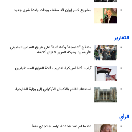
مشروع كسر إيران قد سقط، وبدأت ولادة شرق جديد
التقارير
منفذَيّ "شلمجه" و"تشذابة" على طريق الفيض المليوني
للأربعين؛ وحركة المرور لا تزال كثيفة
آيلب: أداة أمريكية لتدريب قادة العراق المستقبليين
استدعاء القائم بالأعمال الأوكراني إلى وزارة الخارجية
الرأي
عندما لم تعد «خدعة ترامب» تجدي نفعاً