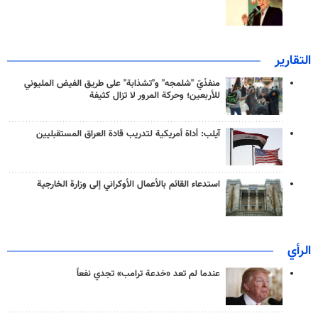
التقارير
منفذَيّ "شلمجه" و"تشذابة" على طريق الفيض المليوني
للأربعين؛ وحركة المرور لا تزال كثيفة
آيلب: أداة أمريكية لتدريب قادة العراق المستقبليين
استدعاء القائم بالأعمال الأوكراني إلى وزارة الخارجية
الرأي
عندما لم تعد «خدعة ترامب» تجدي نفعاً