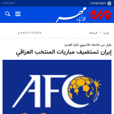
٠٩‏/٠٨‏/٢٠٢٦
إيران
الرياضة
٢٨‏/٠٤‏/٢٠١٦، ٥:٣٥ م
بقرارٍ من الاتحاد الآسيوي لكرة القدم:
إيران تستضيف مباريات المنتخب العراقي