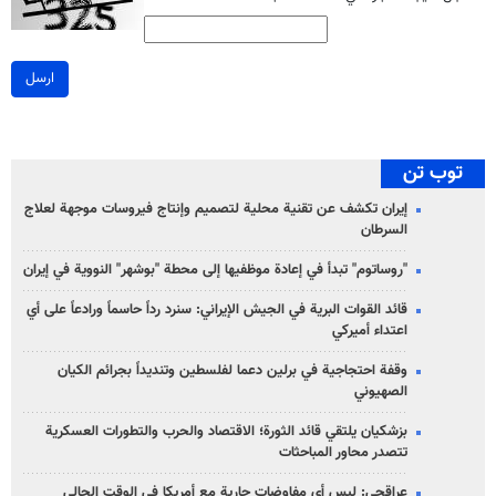
ارسل
توب تن
إيران تكشف عن تقنية محلية لتصميم وإنتاج فيروسات موجهة لعلاج
السرطان
"روساتوم" تبدأ في إعادة موظفيها إلى محطة "بوشهر" النووية في إيران
قائد القوات البرية في الجيش الإيراني: سنرد رداً حاسماً ورادعاً على أي
اعتداء أميركي
وقفة احتجاجية في برلين دعما لفلسطين وتنديداً بجرائم الكيان
الصهیوني
بزشكيان يلتقي قائد الثورة؛ الاقتصاد والحرب والتطورات العسكرية
تتصدر محاور المباحثات
عراقجي: ليس أي مفاوضات جارية مع أمريكا في الوقت الحالي