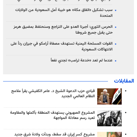
سبب تشكيل «اتفاق مكة» هو خيبة أمل السعودية من الولايات
المتحدة
الحرس الثوري: أجبرنا العدو على التراجع وسنحتفظ بمضيق هرمز
حتى يقبل جميع شروطنا
القوات المسلحة اليمنية تستهدف مصفاة أرامكو في جيزان رداً على
الانتهاكات السعودية
عندما لم تعد «خدعة ترامب» تجدي نفعاً
المقابلات
قيادي حزب الدعوة الشيخ د. عامر الكفيشي يقرأ ملامح
النظام العالمي الجديد
المشروع الصهيوني يستهدف المنطقة بأكملها والمقاومة
تعيد رسم معادلة المواجهة
مشروع كسر إيران قد سقط، وبدأت ولادة شرق جديد