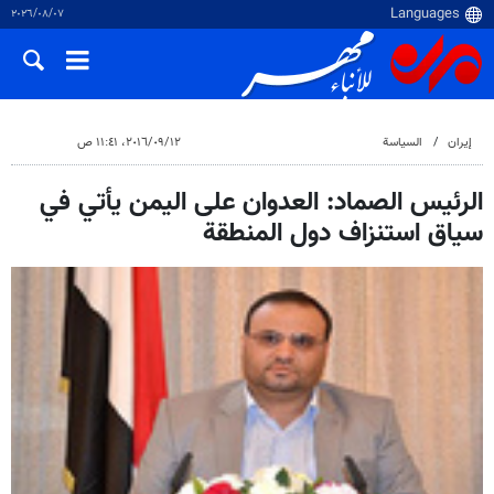
٠٧‏/٠٨‏/٢٠٢٦
إيران
السياسة
١٢‏/٠٩‏/٢٠١٦، ١١:٤١ ص
الرئيس الصماد: العدوان على اليمن يأتي في
سياق استنزاف دول المنطقة