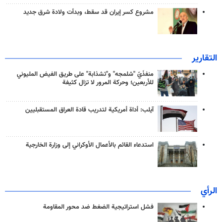
مشروع كسر إيران قد سقط، وبدأت ولادة شرق جديد
التقارير
منفذَيّ "شلمجه" و"تشذابة" على طريق الفيض المليوني
للأربعين؛ وحركة المرور لا تزال كثيفة
آيلب: أداة أمريكية لتدريب قادة العراق المستقبليين
استدعاء القائم بالأعمال الأوكراني إلى وزارة الخارجية
الرأي
فشل استراتيجية الضغط ضد محور المقاومة