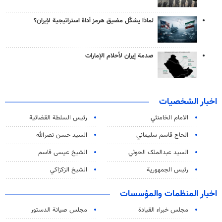
لماذا يشكّل مضيق هرمز أداة استراتيجية لإيران؟
صدمة إيران لأحلام الإمارات
اخبار الشخصيات
الامام الخامنئي
رئیس السلطة القضائیة
الحاج قاسم سليماني
السيد حسن نصرالله
السید عبدالملک الحوثي
الشيخ عيسى قاسم
رئيس الجمهورية
الشيخ الزكزاكي
اخبار المنظمات والمؤسسات
مجلس خبراء القيادة
مجلس صيانة الدستور