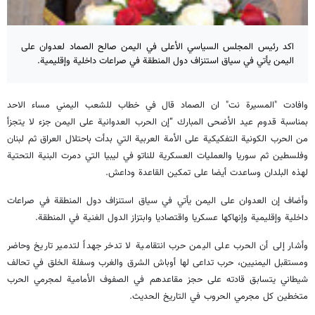
اكد رئيس المجلس السياسي الأعلى في اليمن صالح الصماد لعدوان على
اليمن يأتي في سياق استنزاف دول المنطقة في صراعات داخلية وإقليمية.
وافادت "المسيرة نت" ان الصماد قال في خطاب للشعب اليمني مساء الاحد
بمناسبة قدوم عيد الأضحى المبارك “إن الحرب العدوانية على اليمن جزء لا يتجزأ
من الحرب الكونية التفكيكية على الأمة العربية التي بدأت باحتلال العراق ثم لبنان
وفلسطين ثم سوريا والعمليات العسكرية للناتو في ليبيا التي دمرت البنية التحتية
لهذه البلدان وساعدت أيضا على تمكين القاعدة وداعش.
وأضاف إن العدوان على اليمن يأتي في سياق استنزاف دول المنطقة في صراعات
داخلية وإقليمية وإنهاكها عسكريا واقتصاديا وابتزاز الدول الغنية في المنطقة.
وأشار إلى أن الحرب على اليمن حرب انتقامية لا تدخر جهداً لتدمير تاريخ وحاضر
ومستقبل اليمنيين، حرب تداعى لها أوباش الشرق والغرب وسفلة الخلق في تحالف
شيطاني يتسابق قادته على حجز مقاعدهم في الصفوف الأمامية لمجرمي الحرب
متخطين كل مجرمي الحروب في التاريخ الحديث.