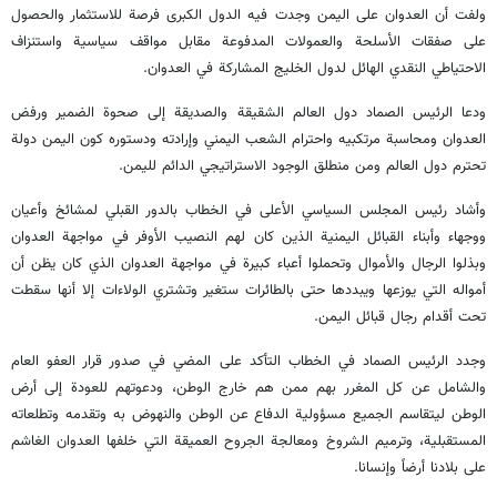
ولفت أن العدوان على اليمن وجدت فيه الدول الكبرى فرصة للاستثمار والحصول
على صفقات الأسلحة والعمولات المدفوعة مقابل مواقف سياسية واستنزاف
الاحتياطي النقدي الهائل لدول الخليج المشاركة في العدوان.
ودعا الرئيس الصماد دول العالم الشقيقة والصديقة إلى صحوة الضمير ورفض
العدوان ومحاسبة مرتكبيه واحترام الشعب اليمني وإرادته ودستوره كون اليمن دولة
تحترم دول العالم ومن منطلق الوجود الاستراتيجي الدائم لليمن.
وأشاد رئيس المجلس السياسي الأعلى في الخطاب بالدور القبلي لمشائخ وأعيان
ووجهاء وأبناء القبائل اليمنية الذين كان لهم النصيب الأوفر في مواجهة العدوان
وبذلوا الرجال والأموال وتحملوا أعباء كبيرة في مواجهة العدوان الذي كان يظن أن
أمواله التي يوزعها ويبددها حتى بالطائرات ستغير وتشتري الولاءات إلا أنها سقطت
تحت أقدام رجال قبائل اليمن.
وجدد الرئيس الصماد في الخطاب التأكد على المضي في صدور قرار العفو العام
والشامل عن كل المغرر بهم ممن هم خارج الوطن، ودعوتهم للعودة إلى أرض
الوطن ليتقاسم الجميع مسؤولية الدفاع عن الوطن والنهوض به وتقدمه وتطلعاته
المستقبلية، وترميم الشروخ ومعالجة الجروح العميقة التي خلفها العدوان الغاشم
على بلادنا أرضاً وإنسانا.