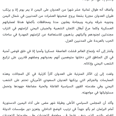
وأضاف أنه طوال ثمانية عشر شهرا من العدوان على اليمن لا يمر يوم إلا و يرتكب
طيران العدوان مجزرة بشعة يروح ضحيتها العشرات من المدنيين في شمال اليمن
وجنوبه شرقه وغربه وببجاحة يعلنون مدنا ومحافظات بأكملها هدفا لعملياتهم
العسكرية وكلما مرغ أبطال اللجان الشعبية والجيش اليمني كرامتهم في التراب
مجندلين لجنودهم وآلياتهم, يذهبون للاستعاضة عن كرامتهم المهدرة في ساحات
الحرب بالعربدة على المدنيين العزل.
وأشار إلى أنه بإجماع العالم فشلت العاصفة عسكريا وأمنيا إلا في خلق فوضى أمنية
في كل المناطق التي دخلتها متوهمين أنهم بعدوانهم وصلفهم قادرين على تركيع
الشعب اليمني وإذلاله.
ولفت إلى إن الآثار المترتبة على العدوان آثاراً كارثية في كل المجالات وهذه
الممارسات والجرائم التي يرتكبها العدوان السعودي الأمريكي تحتم على الشعب
اليمني وفي مقدمته القوى السياسية الفاعلة والحية مضاعفة جهودها وتحمل
مسئولياتها في مواجهته.
وأكد أن المجلس السياسي الأعلى وطيلة شهر مضى على أداء اليمين الدستورية
أمام البرلمان لم يألو جهداً في ترتيب الوضع الداخلي وتعزيز دور مؤسسات الدولة
للقيام بالدور الذي ينبغي عليها في مواجهة التحديات وفي مقدمتها التحديات