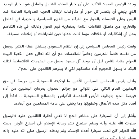
وجدد الرئيس الصماد التأكيد على أن خيار السلام الشامل والعادل هو الخيار الوحيد
الذي ينبغي أن يتصدر كل حوار أو مفاوضات لإيقاف الحرب العدوانية الظالمة ضد
اليمن وعلى التمسك بالحوار مع الفرقاء من القوى السياسية والحزبية في الداخل
والخارج، من منطلق القناعات التامة بحضارية قيم الحوار وغاياته في بناء التفاهم
وحل أي إشكاليات أو خلافات مهما كانت حدتها دون اشتراطات أو إملاءات مسبقة.
ولفت رئيس المجلس السياسي إلى إن النظام السعودي يستغل غفلة الكثير ليجعل
من نفسه خادماً للحرمين وحامياً للمقدسات مع أن الله تعالى جعل الكعبة البيت
الحرام مثابة للناس قبل أن يوجد آل سعود وجعل من المقومات الاقتصادية لتلك
البلاد ما يسهل للحجيج أداء مناسكهم لكي لا يبتزهم القائمون على الحج”.
وأدان رئيس المجلس السياسي الأعلى ما ارتكبته السعودية من جريمة في حق
اليمنيين للعام الثاني على التوالي مع جرائم العدوان بحرمان اليمنيين من أداء
فريضة الحج وتوظيف الأرض المقدسة للأغراض والمصالح السعودية .. لافتاً إلى
أبعاد مثل هذه الأعمال وخطورتها وما يخفى على عامة المسلمين من أبعادها.
وأشار إلى أن السيطرة على مشاعر الحج لا تعني أحقية القائمين عليه فالرسول
صلوات الله عليه وآله وسلم استطاع نشر رسالة الإسلام في أصقاع الأرض وبيت
الله الحرام كان تحت سيطرة أعداء الإسلام ولم يدخله الرسول صلى الله عليه وآله
وسلم إلا في آخر حياته.