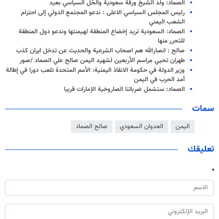
الصماد: ولد الشيخ ورقة سعودية والحّل السياسي بعيد
رئيس المجلس السياسي الاعلى : ندعو المجتمع الدولي إلى احترام
الشعب اليمني
الصماد: السعودية تريد إخضاع المنطقة لهيمنتها وندعو دول المنطقة
للتحرر منها
صالح : انصارالله هم اصحاب الشرعية والحديث عن تدخل ايران كذب
طهران تحيي مراسم الأربعين لشهيد اليمن صالح علي الصماد /صور
وزير الدولة في حكومة الانقاذ اليمنية: الأمم المتحدة تلعب دورا في إطالة
أمد الحرب في اليمن
الصماد: ستشمل ضرباتنا الصاروخية الإمارات قريبا
سمات
اليمن
العدوان السعودي
صالح الصماد
تعليقك