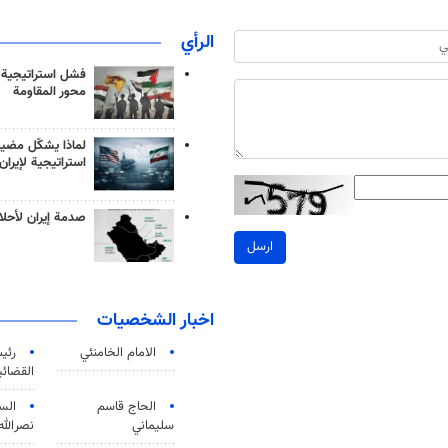
الرأي
فشل استراتيجية
محور المقاومة
لماذا يشكّل مضيق
استراتيجية لإيران
صدمة إيران لأحلام
ارسل
اخبار الشخصيات
الامام الخامنئي
رئی
القضائی
الحاج قاسم
الس
سليماني
نصرالله