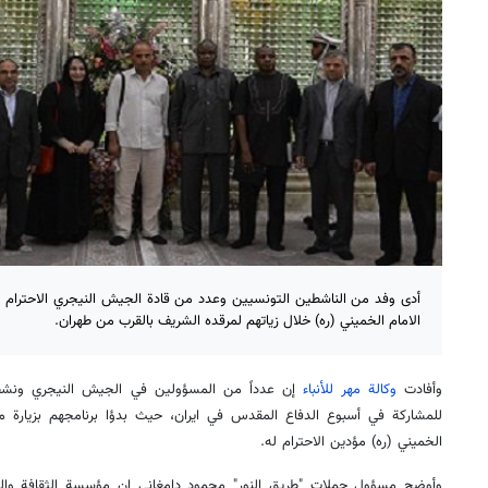
أدى وفد من الناشطين التونسيين وعدد من قادة الجيش النيجري الاحترام لم
الامام الخميني (ره) خلال زياتهم لمرقده الشريف بالقرب من طهران.
وأفادت
وكالة مهر للأنباء
إن عدداً من المسؤولين في الجيش النيجري ونشطا
للمشاركة في أسبوع الدفاع المقدس في ايران، حيث بدؤا برنامجهم بزيارة م
الخميني (ره) مؤدين الاحترام له.
وأوضح مسؤول حملات "طريق النور" محمود دامغاني إن مؤسسة الثقافة والعلا