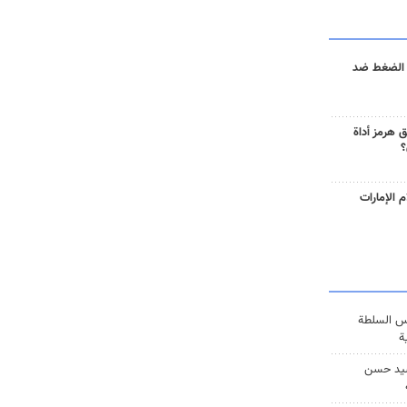
 الضغط ضد
 هرمز أداة
؟
 الإمارات
س السلطة
ة
يد حسن