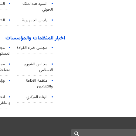
السید عبدالملک
الش
الحوثي
رئيس الجمهورية
الشي
اخبار المنظمات والمؤسسات
مجلس خبراء القيادة
مجل
الدستو
مجلس الشورى
مجم
الاسلامي
مصلحة 
منظمة الاذاعة
وزار
والتلفزیون
البنك المركزي
اتحا
والتلفز