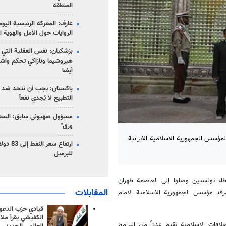
المنطقة
عارف: المعركة الرئيسية الي
الروايات حول الأمل والهوية ا
بزشكيان: نفس العقلية التي
هيروشيما ونازاكي تحكم واش
أيضا
باكستان: يجب أن نتحد ضد إ
التطبيع لا يُجدي نفعاً
مسؤول صهيوني سابق: السعو
ورق"
ؤسس الجمهورية الاسلامية الايرانية
للبرميل
ء تونسيين وصلوا إلى العاصمة طهران
المقابلات
رقد مؤسس الجمهورية الاسلامية الامام
قيادي حزب الدعوة
الكفيشي يقرأ ملا
قات الاسلامية تقيم عدداً من البرامج