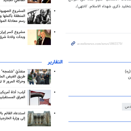
العالمي الجديد
تخليد ذكرى شهداء الاسلام. /انتهى/.
المشروع الصهيو
المنطقة بأكملها و
رسم معادلة الموا
مشروع كسر إيران
وبدأت ولادة شرق
التقارير
منفذَيّ "شلمجه" 
ره)
طريق الفيض الملي
وحركة المرور لا ت
آيلب: أداة أمريكي
العراق المستقبلي
قدس
استدعاء القائم بال
إلى وزارة الخارجية