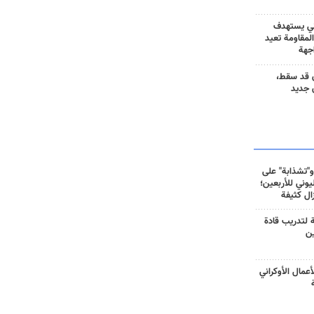
ني يستهدف
المقاومة تعيد
جهة
 قد سقط،
 جديد
و"تشذابة" على
وني للأربعين؛
زال كثيفة
ة لتدريب قادة
ين
أعمال الأوكراني