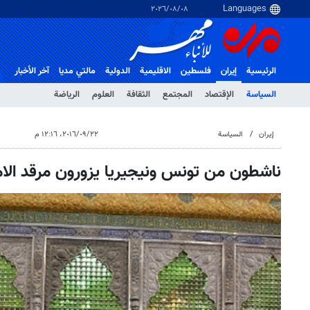
٠٨‏/٠٨‏/٢٠٢٦
الرئيسية
إيران
فلسطین
الاقلیمیة
الدولية
مالتي مدیا
آخر الأخبار
السياسة
الإقتصاد
المجتمع
الثقافة
العلوم
الرياضة
إيران
السياسة
٢٢‏/٠٩‏/٢٠١٦، ١٢:١٦ م
ناشطون من تونس ونيجيريا يزورون مرقد الاما