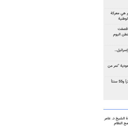
وم هي معركة
لوطنية
 قصفت
نطن اليوم
سرائيل..
دية "نمر من
ارتفاع سعر النفط إلى 83 دولاراً و55 سنتاً
 الشيخ د. عامر
مح النظام