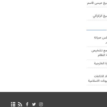
يخ عيسى قاسم
خ الزكزاكي
س صيانة
ر
ع تشخيص
النظام
ة الخارجية
د الاذاعات
يونات الاسلامية