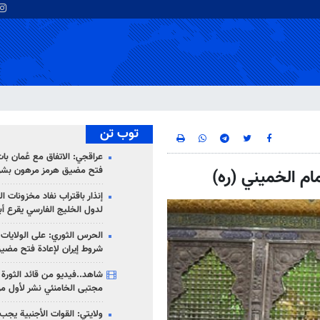
توب تن
عراقجي: الاتفاق مع عُمان با
فتح مضيق هرمز مرهون بشر
م الخميني (ره)
إنذار باقتراب نفاد مخزونات ا
لدول الخليج الفارسي يقرع أب
الحرس الثوري: على الولايات
شروط إيران لإعادة فتح مضي
شاهد..فيديو من قائد الثورة آ
مجتبى الخامنئي نشر لأول مر
ولايتي: القوات الأجنبية يجب 