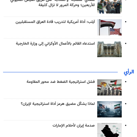
منفذَيّ "شلمجه" و"تشذابة" على طريق الفيض المليوني
للأربعين؛ وحركة المرور لا تزال كثيفة
آيلب: أداة أمريكية لتدريب قادة العراق المستقبليين
استدعاء القائم بالأعمال الأوكراني إلى وزارة الخارجية
الرأي
فشل استراتيجية الضغط ضد محور المقاومة
لماذا يشكّل مضيق هرمز أداة استراتيجية لإيران؟
صدمة إيران لأحلام الإمارات