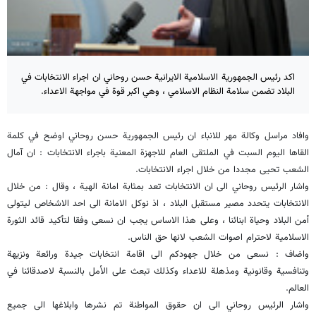
اكد رئيس الجمهورية الاسلامية الايرانية حسن روحاني ان اجراء الانتخابات في
البلاد تضمن سلامة النظام الاسلامي ، وهي اكبر قوة في مواجهة الاعداء.
وافاد مراسل وكالة مهر للانباء ان رئيس الجمهورية حسن روحاني اوضح في كلمة
القاها اليوم السبت في الملتقى العام للاجهزة المعنية باجراء الانتخابات : ان آمال
الشعب تحيى مجددا من خلال اجراء الانتخابات.
واشار الرئيس روحاني الى ان الانتخابات تعد بمثابة امانة الهية ، وقال : من خلال
الانتخابات يتحدد مصير مستقبل البلاد ، اذ نوكل الامانة الى احد الاشخاص ليتولى
أمن البلاد وحياة ابنائنا ، وعلى هذا الاساس يجب ان نسعى وفقا لتأكيد قائد الثورة
الاسلامية لاحترام اصوات الشعب لانها حق الناس.
واضاف : نسعى من خلال جهودكم الى اقامة انتخابات جيدة ورائعة ونزيهة
وتنافسية وقانونية ومذهلة للاعداء وكذلك تبعث على الأمل بالنسبة لاصدقائنا في
العالم.
واشار الرئيس روحاني الى ان حقوق المواطنة تم نشرها وابلاغها الى جميع