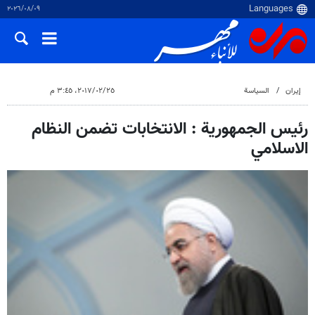
٠٩‏/٠٨‏/٢٠٢٦
إيران
السياسة
٢٥‏/٠٢‏/٢٠١٧، ٣:٤٥ م
رئيس الجمهورية : الانتخابات تضمن النظام
الاسلامي