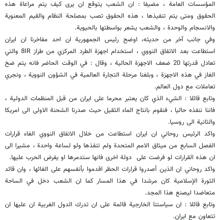
المؤسسات العامة ، مضيفا : ان الشعب يتوقع ان يرى كيف يتم مراعاة هذه
الحقوق ومتى يتم تنفيذها ، هذه الحقوق تصب بمصلحة النظام والقيم المعنوية
والانسجام والوحدة ، والشعب يشعر بواسطتها بالحيوية.
وفي جانب آخر من حديثه، اوضح رئيس الجمهورية ان احد مفاخرنا ان ايران
استطاعت بعد الاتفاق النووي ، استخدام اجهزة الطرد المركزي من طراز
8IR
والتي
تعادل قدرتها 20 ضعف الاجهزة الحالية ، وقال : في الوقت الحاضر فانه يتم ضخ
الغاز في هذه الاجهزة ، وبلغنا مرحلة التجارة العالمية في الشؤون النووية ، ونجري
تعاملات مع دول العالم.
وتابع قائلا : الشيء الذي كان يعتبر محرما على ايران من قبل المنظمات الدولية ،
فاننا ننفذه حاليا ، فنقوم بانتاج الماء الثقيل حيث صدرنا الشحنة الاولى الى امريكا
والثانية الى روسيا.
واكد الرئيس روحاني ان ايران استطاعت من خلال الاتفاق النووي الغاء قرارات
الفصل السابع من ميثاق الامم المتحدة ولم تنفذها ولو لساعة واحدة ، مشيرا الى
ان هذه القرارات لو فرضت على دولة اخرى فانها ستدمرها او يفرض الحرب عليها.
واكد روحاني ان الذين أصدروا قرارات الحظر اقدموا بأنفسهم على الغائها ، وان قائد
الثورة الإسلامية كان مرشدا في هذا المسار كما ان الشعب دخل في الساحة
متعاضدا ليصنع هذا المجد.
وتابع قائلا : ان سياستنا الخارجية قائمة على ان تدرك الدول الغربية ان عليها ان
تتعاون مع ايران.