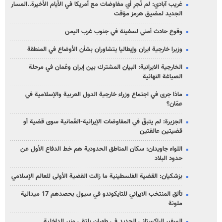
غريب آبادي: لم نُجرِ أي مفاوضات مع أمريكا في الأيام الأخيرة..المسار
الجديد لمضيق هرمز مؤقت
وقوع حادث أمني لسفينة في جنوب غرب اليمن
وزيرا خارجية ايران وإيطاليا يتشاوران بشأن الأوضاع في المنطقة
الخارجية الايرانية: البيان المشترك بين إيران وعُمان في مرحلة
الصياغة النهائية
ماذا جرى في اجتماع وزراء خارجية الدول العربية والإسلامية في
عمّان؟
الجزيرة: لم يتبقّ في المفاوضات الإيرانية-العُمانية سوى قضية أو
قضيتين عالقتين
اللواء جاويدان: سكان المناطق الحدودية هم خط الدفاع الأول عن
حدود البلاد
بزشكيان: القضية الفلسطينية ما زالت القضية الأولى للعالم الإسلامي
تألق المنتخب الايراني للتايكوندو في سيول بحصدهم 17 ميدالية
ملونة
السفير الباكستاني الجديد في طهران يلتقي وزير الداخلية