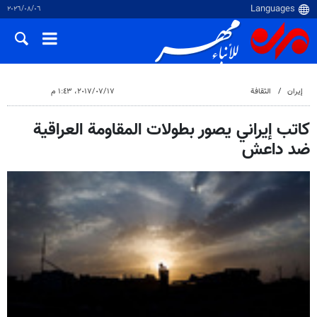
٠٦‏/٠٨‏/٢٠٢٦
إيران
الثقافة
١٧‏/٠٧‏/٢٠١٧، ١:٤٣ م
كاتب إيراني يصور بطولات المقاومة العراقية
ضد داعش