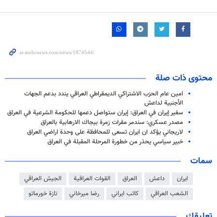
محتوى ذات صلة
امين عام الحزب الاشتراكي الديمقراطي العراقي يندد بدعم الجهات
الأجنبية لداعش
سفير إيران في العراق: إيران ستواصل دعمها للحكومة الشرعية في العراق
مصدر عسكري: سندمر مقرات زمرة بيجاك الارهابية بالعراق
لاريجاني يؤكد ان ايران تسعى للمحافظة على وحدة اراضي العراق
خبير سياسي يحذر من خطورة المرحلة المقبلة في العراق
سمات
ايران
داعش
العراق
القوات العراقية
الجيش العراقي
الشعب العراقي
كاتب ايراني
رضا ميرخاني
تازة خورماتو
تعليقك