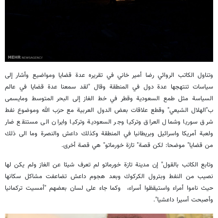
وتناول الكاتب الروائي رضا أمير خاني في تقريره عدة قضايا ومواضيع وأشار إلى
سياسات تنتهجها عدة دول في المنطقة وقال "لقد سمعنا عدة قضايا في عالم
السياسة مثل طمع السعودية وقطر في خط الغاز إلى البحر المتوسط ومايسمى
ب"الهلال الشيعي" وقطع علاقات بعض الدول العربية مع حزب الله وموضوع نفط
شرق سوريا وشمال العراق وتركيا وجر السعودية وتركيا وايران الى مستنقع ضار
ولعبة أمريكا واسرائيل وبريطانيا في المنطقة وكذلك داعش والنصرة وما الى ذلك
من قضايا" موضحا: لكن قصة" تازة خورماتو" هي قصة أخرى.
وتابع الكاتب بالقول" إن مدينة تازة خورماتو لم تعرف شيئا عن الغاز ولم يكن لها
نصيب من النفط وبترول الكركوك وبعد هجوم داعش تضاعفت مشاكل سكانها
حيث ناموا أمراء واستيقظوا أسراء، وكما جاء على لسان بعضهم "أمسيت تركمانيا
وأصبحت أسيرا داعشيا".