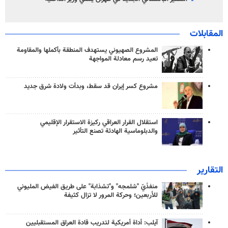
المقابلات
المشروع الصهيوني يستهدف المنطقة بأكملها والمقاومة
تعيد رسم معادلة المواجهة
مشروع كسر إيران قد سقط، وبدأت ولادة شرق جديد
استقلال القرار العراقي ركيزة الاستقرار الإقليمي
والدبلوماسية الهادئة تصنع التأثير
التقارير
منفذَيّ "شلمجه" و"تشذابة" على طريق الفيض المليوني
للأربعين؛ وحركة المرور لا تزال كثيفة
آيلب: أداة أمريكية لتدريب قادة العراق المستقبليين