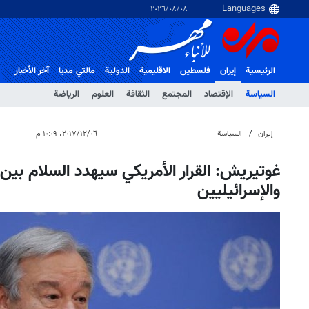
٠٨‏/٠٨‏/٢٠٢٦
الرئيسية
إيران
فلسطین
الاقلیمیة
الدولية
مالتي مدیا
آخر الأخبار
السياسة
الإقتصاد
المجتمع
الثقافة
العلوم
الرياضة
إيران
السياسة
٠٦‏/١٢‏/٢٠١٧، ١٠:٠٩ م
غوتيريش: القرار الأمريكي سيهدد السلام بين
والإسرائيليين