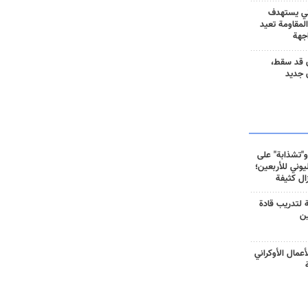
ني يستهدف
المقاومة تعيد
جهة
 قد سقط،
 جديد
و"تشذابة" على
وني للأربعين؛
زال كثيفة
ة لتدريب قادة
ين
أعمال الأوكراني