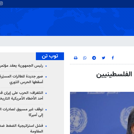
توب تن
رئيس الجمهورية يعقد مؤتمراً 
 الفلسطينيين
صور جديدة للطائرات المسيّرة 
أسقطها الحرس الثوري
التلغراف: الحرب على إيران ق
أحد الأخطاء الأمريكية التاريخ
توقف غير مسبوق لصادرات ال
إلى أميركا
فشل استراتيجية الضغط ضد
المقاومة