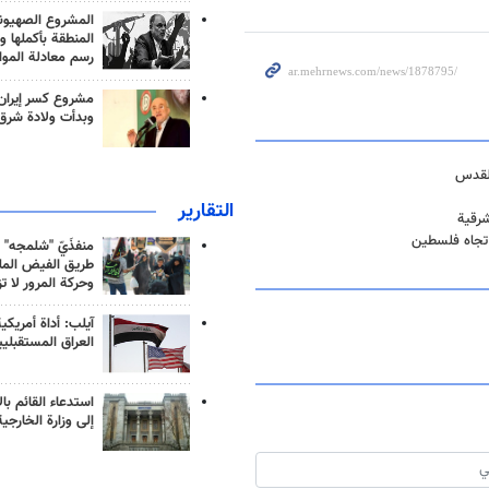
المشروع الصهيو
المنطقة بأكملها و
رسم معادلة الموا
مشروع كسر إيران
وبدأت ولادة شرق
القدس
التقارير
شرقية
تجاه فلسطين
منفذَيّ "شلمجه" 
طريق الفيض الملي
وحركة المرور لا ت
آيلب: أداة أمريكي
العراق المستقبلي
استدعاء القائم بال
إلى وزارة الخارجية