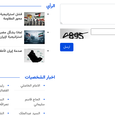
الرأي
فشل استراتيجية
محور المقاومة
لماذا يشكّل مضيق
استراتيجية لإيران
ارسل
صدمة إيران لأحلام
اخبار الشخصيات
الامام الخامنئي
رئی
القضائی
الحاج قاسم
الس
سليماني
نصرالله
السید عبدالملک
الش