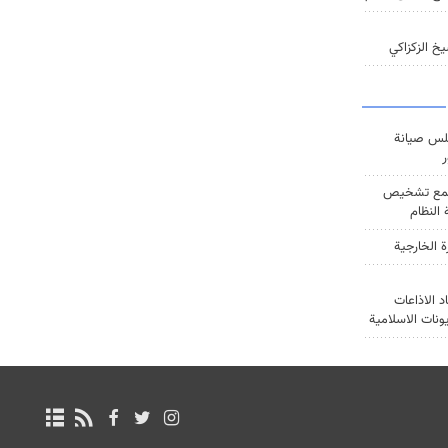
خ الزكزاكي
س صيانة
ر
ع تشخيص
النظام
ة الخارجية
د الاذاعات
يونات الاسلامية