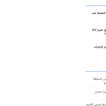
 الضغط ضد
 هرمز أداة
؟
 الإمارات
س السلطة
ة
يد حسن
يخ عيسى قاسم