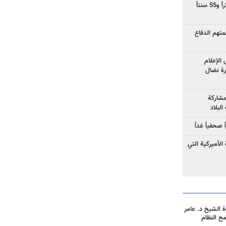
ارتفاع سعر النفط إلى 83 دولاراً و55 سنتاً
هم الدفاع
الإعلام
رة نضال
مشاركة
لبلاد
صحفياً غداً
الأميركية التي
 الشيخ د. عامر
مح النظام