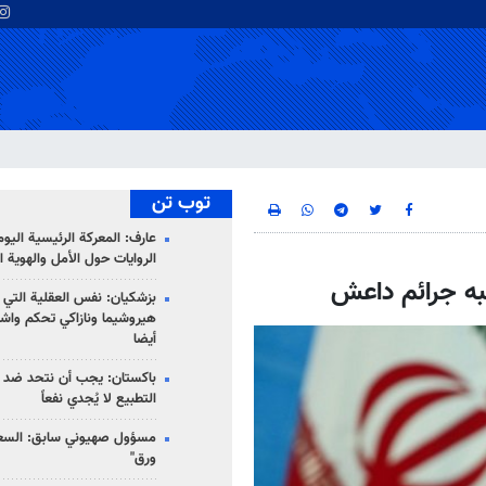
توب تن
عارف: المعركة الرئيسية الي
الروايات حول الأمل والهوية ا
به جرائم داعش
بزشكيان: نفس العقلية التي
هيروشيما ونازاكي تحكم واش
أيضا
باكستان: يجب أن نتحد ضد إ
التطبيع لا يُجدي نفعاً
مسؤول صهيوني سابق: السعو
ورق"