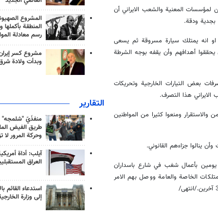
العالمي الجديد
 لمؤسسات المعنية والشعب الايراني أن
المشروع الصهيو
بجدية ودقة.
المنطقة بأكملها و
رسم معادلة الموا
او انه يمتلك سيارة مسروقة ثم يسعى
يحققوا أهدافهم وأن يقفه بوجه الشرطة
مشروع كسر إيران
وبدأت ولادة شرق
صرفات بعض التيارات الخارجية وتحريكات
 الايراني هذا التصرف.
التقارير
من والاستقرار ومنعوا كثيرا من المواطنين
منفذَيّ "شلمجه" 
طريق الفيض الملي
وحركة المرور لا ت
 ينالوا جزاءهم القانوني.
آيلب: أداة أمريكي
العراق المستقبلي
ل يومين بأعمال شغب في شارع باسداران
لكات الخاصة والعامة ووصل بهم الامر
استدعاء القائم بال
إلى وزارة الخارجية