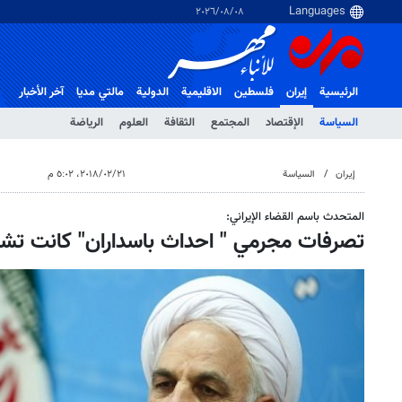
٠٨‏/٠٨‏/٢٠٢٦
الرئيسية
إيران
فلسطین
الاقلیمیة
الدولية
مالتي مدیا
آخر الأخبار
السياسة
الإقتصاد
المجتمع
الثقافة
العلوم
الرياضة
إيران
السياسة
٢١‏/٠٢‏/٢٠١٨، ٥:٠٢ م
المتحدث باسم القضاء الإيراني:
تصرفات مجرمي " احداث باسداران" كانت تش