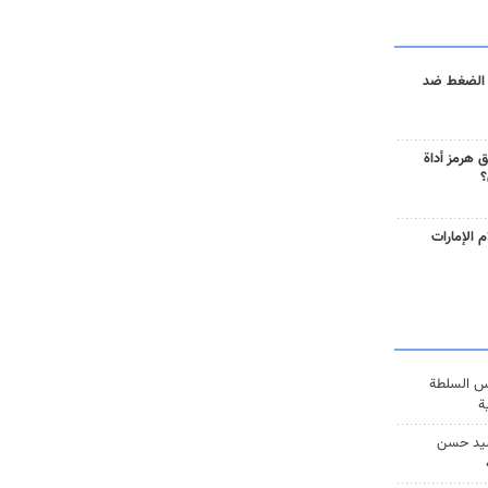
 الضغط ضد
 هرمز أداة
؟
 الإمارات
س السلطة
ة
يد حسن