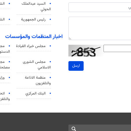
السید عبدالملک
الش
الحوثي
رئيس الجمهورية
الشي
اخبار المنظمات والمؤسسات
مجلس خبراء القيادة
مجل
الدستو
مجلس الشورى
مجم
ارسل
الاسلامي
مصلحة 
منظمة الاذاعة
وزار
والتلفزیون
البنك المركزي
اتحا
والتلفز