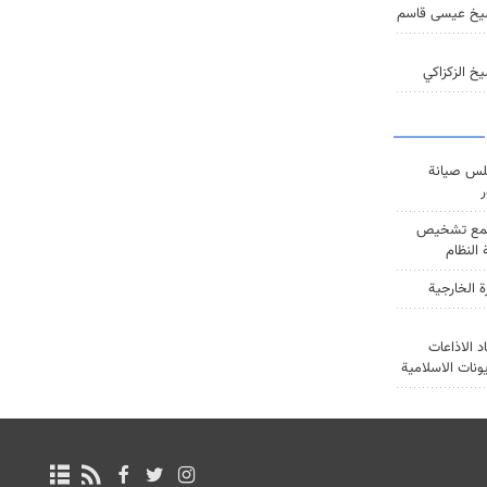
يخ عيسى قاسم
خ الزكزاكي
س صيانة
ر
ع تشخيص
النظام
ة الخارجية
د الاذاعات
يونات الاسلامية