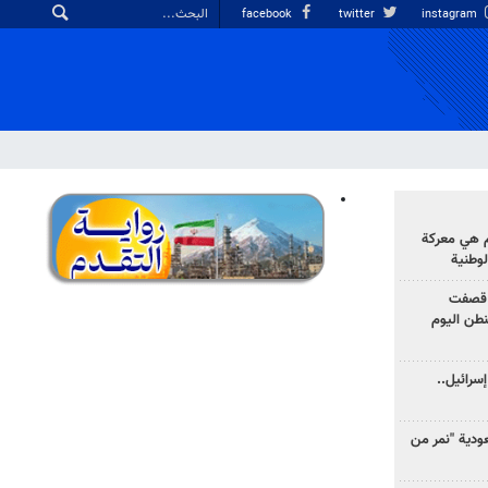
facebook
twitter
instagram
وم هي معركة
لوطنية
 قصفت
نطن اليوم
سرائيل..
دية "نمر من