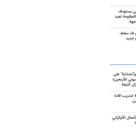
ني يستهدف
المقاومة تعيد
جهة
 قد سقط،
 جديد
و"تشذابة" على
وني للأربعين؛
زال كثيفة
ة لتدريب قادة
ين
أعمال الأوكراني