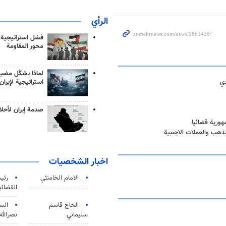
الرأي
فشل استراتيجية
محور المقاومة
لماذا يشكّل مضيق
دي
استراتيجية لإيران
صدمة إيران لأحلام
ورية قضائيا
ذهب والعملات الاجنبية
اخبار الشخصيات
الامام الخامنئي
رئی
القضائی
الحاج قاسم
الس
سليماني
نصرالله