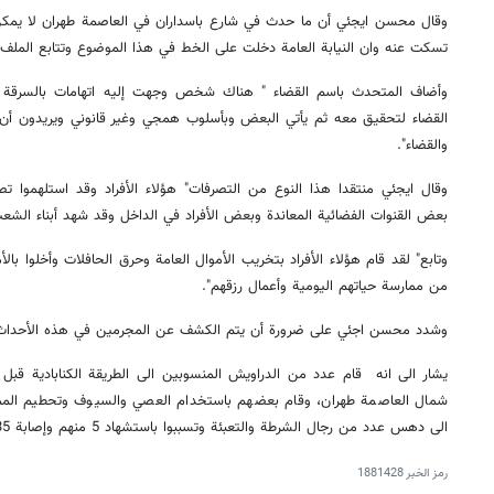
وقال محسن ايجئي أن ما حدث في شارع باسداران في العاصمة طهران لا يمكن
تسكت عنه وان النيابة العامة دخلت على الخط في هذا الموضوع وتتابع الملف 
وأضاف المتحدث باسم القضاء " هناك شخص وجهت إليه اتهامات بالسرقة 
القضاء لتحقيق معه ثم يأتي البعض وبأسلوب همجي وغير قانوني ويريدون أن 
والقضاء".
وقال ايجئي منتقدا هذا النوع من التصرفات" هؤلاء الأفراد وقد استلهموا ت
بعض القنوات الفضائية المعاندة وبعض الأفراد في الداخل وقد شهد أبناء الشعب
وتابع" لقد قام هؤلاء الأفراد بتخريب الأموال العامة وحرق الحافلات وأخلوا بالأ
من ممارسة حياتهم اليومية وأعمال رزقهم".
وشدد محسن اجئي على ضرورة أن يتم الكشف عن المجرمين في هذه الأحداث وأن
يشار الى انه قام عدد من الدراويش المنسوبين الى الطريقة الكنابادية قب
شمال العاصمة طهران، وقام بعضهم باستخدام العصي والسيوف وتحطيم الممت
الى دهس عدد من رجال الشرطة والتعبئة وتسببوا باستشهاد 5 منهم وإصابة 35 آخرين./انتهى/
رمز الخبر
1881428