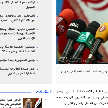
للبرميل
الصحفيون هم مجاهدون مهمت
عن الاقتدار الثقافي للشعب
الحرس الثوري: اعتراف وسائل 
الأجنبية بهزيمة ترامب هو ثم
الإعلام الثوري
پزشکیان: الخدمة بلا منّة وال
الشعبية أساس حل مشكلات ا
رئيس الجمهورية يعقد مؤتمراً 
صور جديدة للطائرات المسيّرة 
جرمي أحداث الشغب الأخيرة في طهران
أسقطها الحرس الثوري
المقابلات
 أشار الى الاحداث الاخيرة التي شهدتها
ايراني وقال" من الضروري الوقوف بوجه
قيادي حزب الدعوة
بتحريك من الداخل والخارج الايراني".
الكفيشي يقرأ ملا