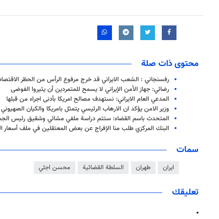
محتوى ذات صلة
رفسنجاني : الشعب الايراني قد خرج مرفوع الرأس من الحظر الاقتصا
رضائي: جهاز الأمن الإيراني لا يسمح للمتمردين أن يثيروا الفوضى
المدعي العام الايراني: نستهدف مصالح امريكا بأدنى اجراء من قبلها
وزير الامن يؤكد ان الارهاب الرئيسي يتمثل بامريكا والكيان الصهيوني
المتحدث باسم القضاء: ستتم دراسة ملفي مشائي وشقيق رئيس الجمه
البنك المركزي طلب منا الإفراج عن بعض المعتقلين في ملف أسعار ال
سمات
ايران
طهران
السلطة القضائية
محسن اجئي
تعليقك