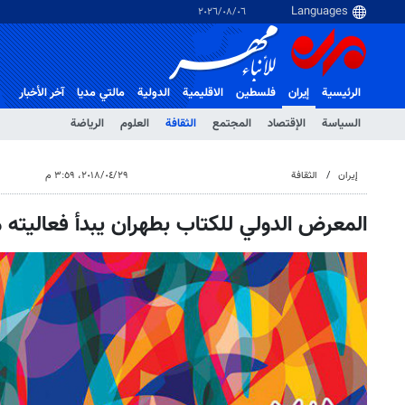
٠٦‏/٠٨‏/٢٠٢٦
الرئيسية
إيران
فلسطین
الاقلیمیة
الدولية
مالتي مدیا
آخر الأخبار
السياسة
الإقتصاد
المجتمع
الثقافة
العلوم
الرياضة
إيران
الثقافة
٢٩‏/٠٤‏/٢٠١٨، ٣:٥٩ م
المعرض الدولي للكتاب بطهران يبدأ فعاليته م