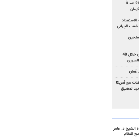
وزارة الأمن الإيرانية: اعتقال 21 عميلاً
الاستعداد
لشعب الإيراني
المسلحين
بزشكيان: خططوا لإسقاط إيران خلال 48
السوري
عُمان
ضات مع أمريكا
جديد لمضيق
 الشيخ د. عامر
مح النظام