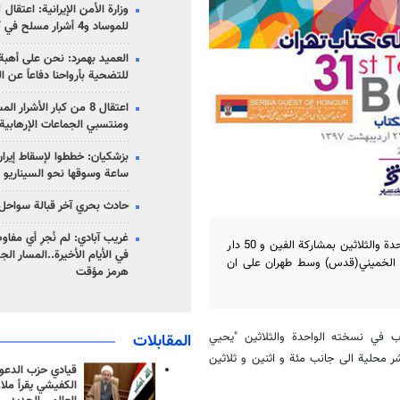
للموساد و4 أشرار مسلح في كرمان
العميد بهمرد: نحن على أهبة 
للتضحية بأرواحنا دفاعاً عن ا
اعتقال 8 من كبار الأشرار 
ومنتسبي الجماعات الإرهابية
ساعة وسوقها نحو السيناريو 
حادث بحري آخر قبالة سواحل 
غريب آبادي: لم نُجرِ أي مفاو
يبدأ معرض طهران الدولي للكتاب أعماله يوم الأربعاء المقبل في نسخته الواحدة والثلاثين بمشاركة الفين و 50 دار
في الأيام الأخيرة..المسار ال
مصلى الإمام الخميني(قدس) وسط طهران على ان
هرمز مؤقت
ب في نسخته الواحدة والثلاثين "يحيي
المقابلات
 تصريح أدلى به اليوم الأحد ، عن مشاركة الفين و 50 دار نشر محلية الى جانب مئة و اثنين و ثلاثين
قيادي حزب الدعوة
الكفيشي يقرأ ملا