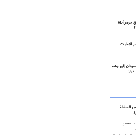
 هرمز أداة
؟
 الإمارات
ميدان إلى وهم
إيران
س السلطة
ة
يد حسن