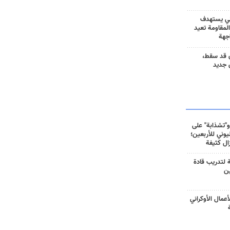
ني يستهدف
المقاومة تعيد
جهة
 قد سقط،
 جديد
و"تشذابة" على
وني للأربعين؛
زال كثيفة
ة لتدريب قادة
ين
أعمال الأوكراني