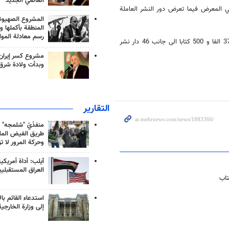
العالمي الجديد
ر العامله في مجال التعليم ستعرض 15 الفا و 633 كتابا في المعرض فيما تعرض دور النشر العاملة
المشروع الصهيو
المنطقة بأكملها و
رسم معادلة الموا
ولفت دهقاني إلى أنه تتوزع دور النشر الاجنبية بين 86 دار نشر عربية تعرض 37 الفا و 500 كتابا الى جانب 46 دار نشر
مشروع كسر إيران
وبدأت ولادة شرق
التقارير
منفذَيّ "شلمجه" 
طريق الفيض الملي
وحركة المرور لا ت
آيلب: أداة أمريكي
العراق المستقبلي
تاب
استدعاء القائم بال
إلى وزارة الخارجية