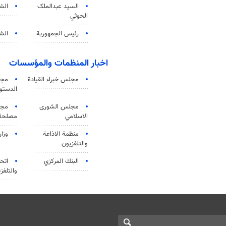
السید عبدالملک
الش
الحوثي
رئيس الجمهورية
الشي
اخبار المنظمات والمؤسسات
مجلس خبراء القيادة
مجل
الدستو
مجلس الشورى
مجم
الاسلامي
مصلحة 
منظمة الاذاعة
وزار
والتلفزیون
البنك المركزي
اتحا
والتلفز