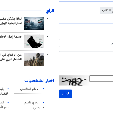
الرأي
 للكتاب
لماذا يشكّل مضيق
استراتيجية لإيران
صدمة إيران لأحلام
من الإخفاق في ال
الحصار البري على 
اخبار الشخصيات
الامام الخامنئي
رئی
ارسل
القضائی
الحاج قاسم
الس
سليماني
نصرالله