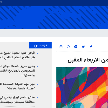
توب تن
قيادي حزب الدعوة الشيخ د. 
يقرأ ملامح النظام العالمي ال
ن الاربعاء المقبل
يحيى سريع: قصفنا مواقع الم
السعوديين بالصواريخ الباليس
والمسيّرات
بيان مهم للقوات المسلحة ال
"عملية واسعة وخاصة"
مقتل عناصر فريق إرهابي في
محافظة سيستان وبلوشستان