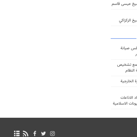
يخ عيسى قاسم
خ الزكزاكي
س صيانة
ر
ع تشخيص
النظام
ة الخارجية
د الاذاعات
يونات الاسلامية