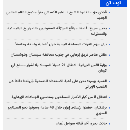
توب تن
قيادي حزب الدعوة الشيخ د. عامر الكفيشي يقرأ ملامح النظام العالمي
الجديد
يحيى سريع: قصفنا مواقع المرتزقة السعوديين بالصواريخ الباليستية
والمسيّرات
بيان مهم للقوات المسلحة اليمنية حول "عملية واسعة وخاصة"
مقتل عناصر فريق إرهابي في جنوب محافظة سيستان وبلوشستان
وزارة الأمن الإيرانية: اعتقال 21 عميلاً للموساد و4 أشرار مسلح في
كرمان
العميد بهمرد: نحن على أهبة الاستعداد للتضحية بأرواحنا دفاعاً عن
الشعب الإيراني
اعتقال 8 من كبار الأشرار المسلحين ومنتسبي الجماعات الإرهابية
بزشكيان: خططوا لإسقاط إيران خلال 48 ساعة وسوقها نحو السيناريو
السوري
حادث بحري آخر قبالة سواحل عُمان