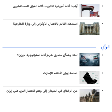
آيلب: أداة أمريكية لتدريب قادة العراق المستقبليين
استدعاء القائم بالأعمال الأوكراني إلى وزارة الخارجية
الرأي
لماذا يشكّل مضيق هرمز أداة استراتيجية لإيران؟
صدمة إيران لأحلام الإمارات
من الإخفاق في الميدان إلى وهم الحصار البري على إيران