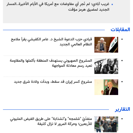
غريب آبادي: لم نُجرِ أي مفاوضات مع أمريكا في الأيام الأخيرة..المسار
الجديد لمضيق هرمز مؤقت
المقابلات
قيادي حزب الدعوة الشيخ د. عامر الكفيشي يقرأ ملامح
النظام العالمي الجديد
المشروع الصهيوني يستهدف المنطقة بأكملها والمقاومة
تعيد رسم معادلة المواجهة
مشروع كسر إيران قد سقط، وبدأت ولادة شرق جديد
التقارير
منفذَيّ "شلمجه" و"تشذابة" على طريق الفيض المليوني
للأربعين؛ وحركة المرور لا تزال كثيفة