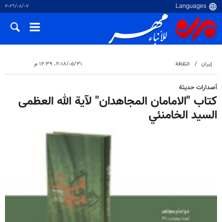
٠٧‏/٠٨‏/٢٠٢٦
إيران
الثقافة
٣١‏/٠٥‏/٢٠١٨، ١٢:٣٩ م
أصدارات حديثة
كتاب "الامامان المجاهدان" لآية الله العظمى
السيد الخامنئي