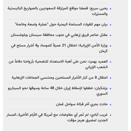
يحيى سريع: قصفنا مواقع المرتزقة السعوديين بالصواريخ الباليستية
والمسيّرات
بيان مهم للقوات المسلحة اليمنية حول "عملية واسعة وخاصة"
مقتل عناصر فريق إرهابي في جنوب محافظة سيستان وبلوشستان
وزارة الأمن الإيرانية: اعتقال 21 عميلاً للموساد و4 أشرار مسلح في
كرمان
العميد بهمرد: نحن على أهبة الاستعداد للتضحية بأرواحنا دفاعاً عن
الشعب الإيراني
اعتقال 8 من كبار الأشرار المسلحين ومنتسبي الجماعات الإرهابية
بزشكيان: خططوا لإسقاط إيران خلال 48 ساعة وسوقها نحو السيناريو
السوري
حادث بحري آخر قبالة سواحل عُمان
غريب آبادي: لم نُجرِ أي مفاوضات مع أمريكا في الأيام الأخيرة..المسار
الجديد لمضيق هرمز مؤقت