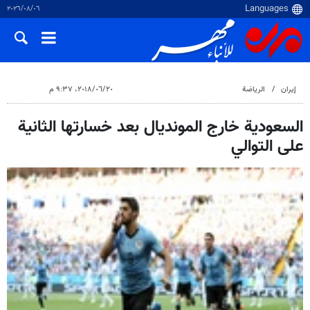
٠٦‏/٠٨‏/٢٠٢٦
إيران
الرياضة
٢٠‏/٠٦‏/٢٠١٨، ٩:٣٧ م
السعودية خارج المونديال بعد خسارتها الثانية
على التوالي