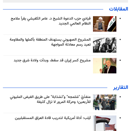
المقابلات
قيادي حزب الدعوة الشيخ د. عامر الكفيشي يقرأ ملامح
النظام العالمي الجديد
المشروع الصهيوني يستهدف المنطقة بأكملها والمقاومة
تعيد رسم معادلة المواجهة
مشروع كسر إيران قد سقط، وبدأت ولادة شرق جديد
التقارير
منفذَيّ "شلمجه" و"تشذابة" على طريق الفيض المليوني
للأربعين؛ وحركة المرور لا تزال كثيفة
آيلب: أداة أمريكية لتدريب قادة العراق المستقبليين