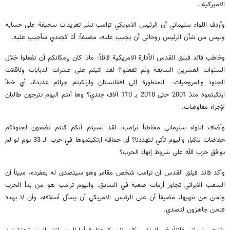
الاميركية .
وأردف اللواء سليماني أن الرئيس الامريكي ترامب نشر تغريدات سخيفة على حسابه
وليس من شأن الرئيس روحاني أن يجيب عليه، مضيفاً: أنا كجندي سأجيب عليه.
وخاطب قائد فيلق القدس الأدارة الامريكية قائلاً: ماذا كان بإمكانكم أن تفعلوا خلال
السنوات العشرين السابقة ولم تفعلوا؟ لقد اتيتم على عشرات الدبابات وناقلات
الجنود والمروحيات المتطورة إلى افغانستان وارتكبتم جرائم عديدة، أي خطأ
ارتكبتموه منذ 2001 حتى 2018 بـ 110 ألاف جندي؟ وها أنتم اليوم تترجون طالبان
لإجراء مفاوضات.
وأضاف اللواء سليماني مخاطباً ترامب: لقد نسيتم أنكم كنتم تضعون لجنودكم
حفاضات للكبار واليوم تأتي لتهددنا؟ أي حماقة ارتكبتموها في حرب الـ 33 يوم لو لم
يوافق حزب الله على شروط إنهاء الحرب؟
وأكد قائد فيلق القدس أن ترامب شخص مقامر وهو سيتصدى له بمفرده، مبيناً أن
الشعب الايراني تجاوز أزمات صعبة في السابق. واليوم ترامب هو من بدأ الحرب
ونحن من ننهيها، مضيفاً أن على الرئيس الامريكي أن يسأل أسلافه، وأن لا يهدد
فنحن جاهزون لتصدي.