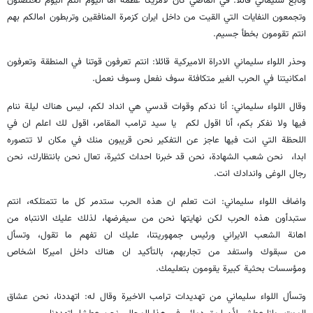
وتابع سليماني قائلاً: في الماضي كان لامريكا عظمة أما اليوم انتم اليوم تحتضنون
وتجمعون النفايات التي القيت من داخل ايران كزمرة المنافقين وتربطون امالكم بهم
انتم تقومون بخطأ جسيم.
وحذر اللواء سليماني الادراة الاميركية قائلا: انتم تعرفون قوتنا في المنطقة وتعرفون
امكانيتنا في الحرب الغير متكافئة سوف نفعل وسوف نعمل.
وقال اللواء سليماني: أنا ندكم وقوات قدسي هي انداد لكم، ليس هناك ليلة ننام
فيها ولا نفكر بكم، أنا اقول لكم يا سيد ترامب المقامر، اقول لك اعلم ان في
اللحظة التي انت فيها عاجز عن التفكير نحن قريبون منك في مكان لا تتصوره
ابدا، نحن شعب الشهادة، نحن قد خبرنا احداث كثيرة، تعال نحن بانتظارك، نحن
رجال الوغى واندادك انت.
واضاف اللواء سليماني: انت تعلم ان هذه الحرب ستدمر كل ما تتمتلكه، انتم
ستبدأون هذه الحرب لكن نهايتها نحن من سيفرضها، لذلك عليك الانتباه من
اهانة الشعب الايراني ورئيس جمهوريتنا، عليك ان تفهم ما تقول، وتسأل
من سبقوك واستفد من تجاربهم، بالتأكيد ان هناك داخل اميركا اشخاص
ومؤسسات بحثية كبيرة يقومون بتعليمك.
وتسأل اللواء سليماني من تهديدات ترامب الاخيرة وقال له: اتهددنا، نحن عشاق