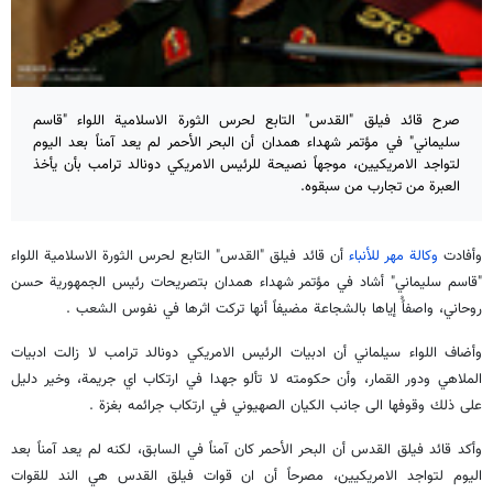
صرح قائد فيلق "القدس" التابع لحرس الثورة الاسلامية اللواء "قاسم
سليماني" في مؤتمر شهداء همدان أن البحر الأحمر لم يعد آمناً بعد اليوم
لتواجد الامريكيين، موجهاً نصيحة للرئيس الامريكي دونالد ترامب بأن يأخذ
العبرة من تجارب من سبقوه.
وأفادت
وكالة مهر للأنباء
أن قائد فيلق "القدس" التابع لحرس الثورة الاسلامية اللواء
"قاسم سليماني" أشاد في مؤتمر شهداء همدان بتصريحات رئيس الجمهورية حسن
روحاني، واصفاُُ إياها بالشجاعة مضيفاً أنها تركت اثرها في نفوس الشعب .
وأضاف اللواء سيلماني أن ادبيات الرئيس الامريكي دونالد ترامب لا زالت ادبيات
الملاهي ودور القمار، وأن حكومته لا تألو جهدا في ارتكاب اي جريمة، وخير دليل
على ذلك وقوفها الى جانب الكيان الصهيوني في ارتكاب جرائمه بغزة .
وأكد قائد فيلق القدس أن البحر الأحمر كان آمناً في السابق، لكنه لم يعد آمناً بعد
اليوم لتواجد الامريكيين، مصرحاً أن ان قوات فيلق القدس هي الند للقوات