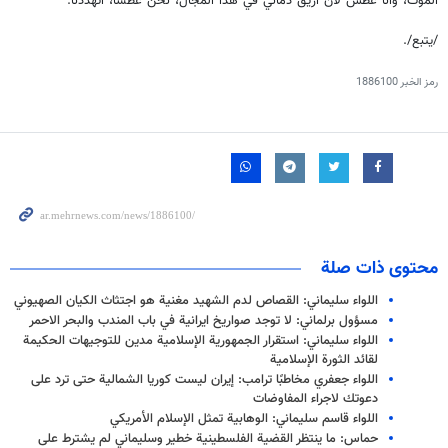
الموت، وانا عطش لأن اريق دمائي في هذا المجال، نحن عطشا، اتهددنا.
/يتبع/.
رمز الخبر
1886100
محتوى ذات صلة
اللواء سليماني: القصاص لدم الشهيد مغنية هو اجتثاث الكيان الصهيوني
مسؤول برلماني: لا توجد صواريخ ايرانية في باب المندب والبحر الاحمر
اللواء سليماني: استقرار الجمهورية الإسلامية مدين للتوجيهات الحكيمة
لقائد الثورة الإسلامية
اللواء جعفري مخاطبًا ترامب: إيران ليست كوريا الشمالية حتى ترد على
دعوتك لاجراء المفاوضات
اللواء قاسم سليماني: الوهابية تمثل الإسلام الأمريكي
حماس: ما ينتظر القضية الفلسطينية خطير وسليماني لم يشترط على