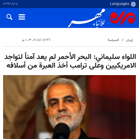
٠٨‏/٠٨‏/٢٠٢٦
إيران
السياسة
٢٦‏/٠٧‏/٢٠١٨، ١:٠٣ م
اللواء سليماني: البحر الأحمر لم يعد آمناً لتواجد
الامريكيين وعلى ترامب أخذ العبرة من أسلافه