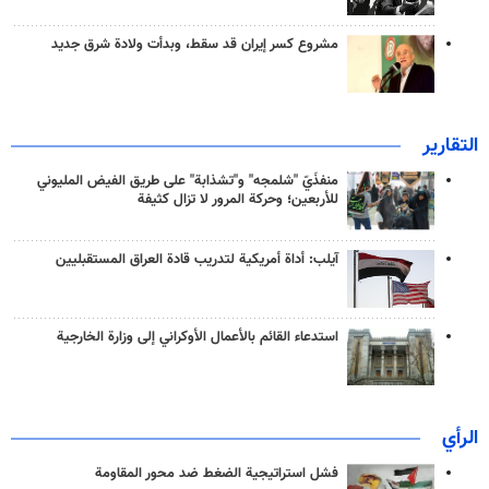
مشروع كسر إيران قد سقط، وبدأت ولادة شرق جديد
التقارير
منفذَيّ "شلمجه" و"تشذابة" على طريق الفيض المليوني
للأربعين؛ وحركة المرور لا تزال كثيفة
آيلب: أداة أمريكية لتدريب قادة العراق المستقبليين
استدعاء القائم بالأعمال الأوكراني إلى وزارة الخارجية
الرأي
فشل استراتيجية الضغط ضد محور المقاومة