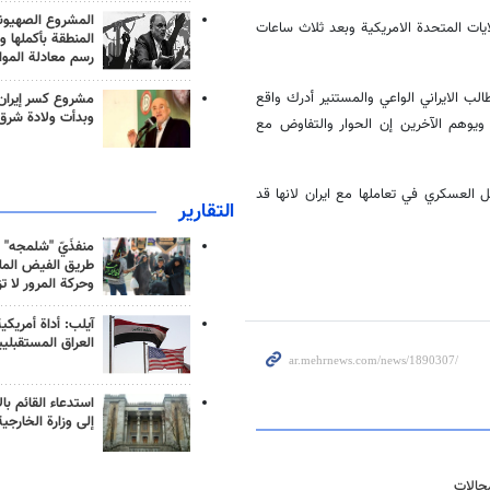
المشروع الصهيو
ايات المتحدة الامريكية وبعد ثلاث ساعات
المنطقة بأكملها و
رسم معادلة الموا
ب الايراني الواعي والمستنير أدرك واقع
مشروع كسر إيران
وبدأت ولادة شرق
ويوهم الآخرين إن الحوار والتفاوض مع
ل العسكري في تعاملها مع ايران لانها قد
التقارير
منفذَيّ "شلمجه" 
طريق الفيض الملي
وحركة المرور لا ت
آيلب: أداة أمريكي
العراق المستقبلي
استدعاء القائم بال
إلى وزارة الخارجية
جالات