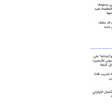
ني يستهدف
المقاومة تعيد
جهة
 قد سقط،
 جديد
و"تشذابة" على
وني للأربعين؛
زال كثيفة
ة لتدريب قادة
ين
أعمال الأوكراني