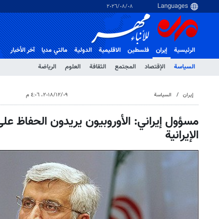
٠٨‏/٠٨‏/٢٠٢٦
الرئيسية
إيران
فلسطین
الاقلیمیة
الدولية
مالتي مدیا
آخر الأخبار
السياسة
الإقتصاد
المجتمع
الثقافة
العلوم
الرياضة
إيران
السياسة
٠٩‏/١٢‏/٢٠١٨، ٤:٠٦ م
مسؤول إيراني: الأوروبيون يريدون الحفاظ على 
الإيرانية