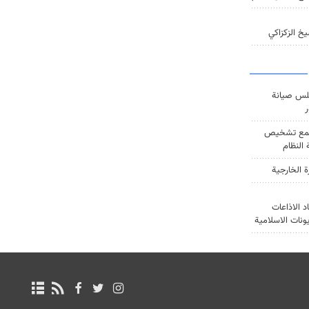
خ الزكزاكي
س صيانة
ر
ع تشخيص
النظام
ة الخارجية
د الاذاعات
يونات الاسلامية