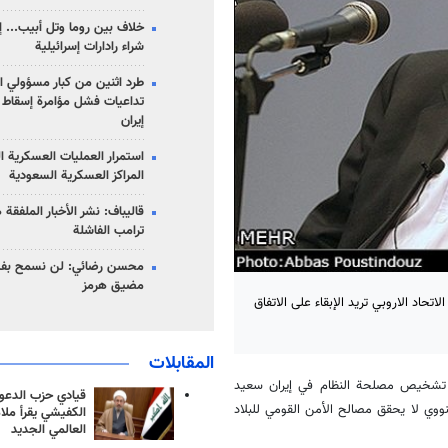
خلاف بين روما وتل أبيب... إ
شراء رادارات إسرائيلية
طرد اثنين من كبار مسؤولي ال
تداعيات فشل مؤامرة إسقاط ا
إيران
استمرار العمليات العسكرية ا
المراكز العسكرية السعودية
قاليباف: نشر الأخبار الملفقة
ترامب الفاشلة
محسن رضائي: لن نسمح بفتح
مضيق هرمز
د الاروبي تريد الإبقاء على الاتفاق
المقابلات
ع تشخيص مصلحة النظام في إيران سعيد
قيادي حزب الدعوة
لنووي لا يحقق مصالح الأمن القومي للبلاد
الكفيشي يقرأ ملا
العالمي الجديد