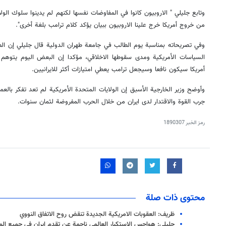
وتابع جليلي " الاروبيون كانوا في المفاوضات نفسها لكنهم لم يدينوا سلوك الول
من خروج أمريكا خرج علينا الاروبيون ببيان يؤكد كلام ترامب بلغة أخرى".
وفي تصريحاته بمناسبة يوم الطالب في جامعة طهران الدولية قال جليلي إن الطال
السياسات الأمريكية ومدى سقوطها الاخلاقي، مؤكدا إن البعض اليوم يتوهم 
أمريكا سيكون نافعا وسيجعل ترامب يعطي امتيازات أكثر للايرانيين.
وأوضح وزير الخارجية الأسبق إن الولايات المتحدة الأمريكية لم تعد تفكر بالعم
جرب القوة والاقتدار لدى ايران من خلال الحرب المفروضة لثمان سنوات.
رمز الخبر
1890307
محتوى ذات صلة
ظريف: العقوبات الامريكية الجديدة تنقض روح الاتفاق النووي
جليلي: هواجس الاستكبار العالمي ناجمة عن تقدم ايران في جميع الم