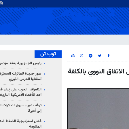
توب تن
رئيس الجمهورية يعقد مؤتمراً 
الاتفاق النووي بالكلفة
صور جديدة للطائرات المسيّرة 
أسقطها الحرس الثوري
التلغراف: الحرب على إيران ق
أحد الأخطاء الأمريكية التاريخ
توقف غير مسبوق لصادرات ال
إلى أميركا
فشل استراتيجية الضغط ضد
المقاومة