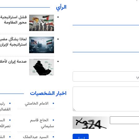
الرأي
فشل استراتيجية
محور المقاومة
لماذا يشكّل مضيق
استراتيجية لإيران
صدمة إيران لأحلام
اخبار الشخصيات
الامام الخامنئي
رئی
القضائی
الحاج قاسم
الس
سليماني
نصرالله
السید عبدالملک
الش
ارسل