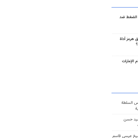
 الضغط ضد
 هرمز أداة
؟
 الإمارات
س السلطة
ة
يد حسن
يخ عيسى قاسم