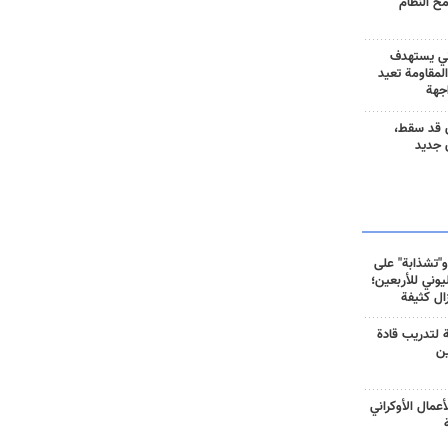
مح النظام
ني يستهدف
المقاومة تعيد
جهة
 قد سقط،
 جديد
و"تشذابة" على
وني للأربعين؛
زال كثيفة
ة لتدريب قادة
ين
أعمال الأوكراني