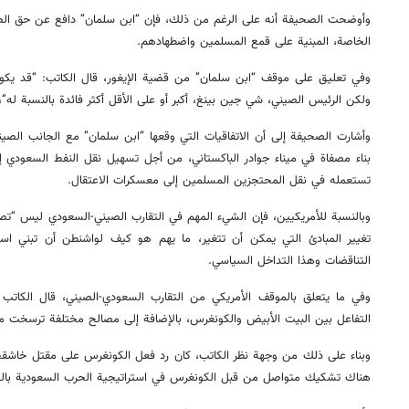
وأوضحت الصحيفة أنه على الرغم من ذلك، فإن “ابن سلمان” دافع عن حق الصين
الخاصة، المبنية على قمع المسلمين واضطهادهم.
وفي تعليق على موقف “ابن سلمان” من قضية الإيغور، قال الكاتب: “قد يكون 
ولكن الرئيس الصيني، شي جين بينغ، أكبر أو على الأقل أكثر فائدة بالنسبة له”
بناء مصفاة في ميناء جوادر الباكستاني، من أجل تسهيل نقل النفط السعودي إل
تستعمله في نقل المحتجزين المسلمين إلى معسكرات الاعتقال.
وبالنسبة للأمريكيين، فإن الشيء المهم في التقارب الصيني-السعودي ليس “تصريح
تغيير المبادئ التي يمكن أن تتغير، ما يهم هو كيف لواشنطن أن تبني اس
التناقضات وهذا التداخل السياسي.
وفي ما يتعلق بالموقف الأمريكي من التقارب السعودي-الصيني، قال الكاتب 
التفاعل بين البيت الأبيض والكونغرس، بالإضافة إلى مصالح مختلفة ترسخت من
وبناء على ذلك من وجهة نظر الكاتب، كان رد فعل الكونغرس على مقتل خاشقجي
هناك تشكيك متواصل من قبل الكونغرس في استراتيجية الحرب السعودية بال