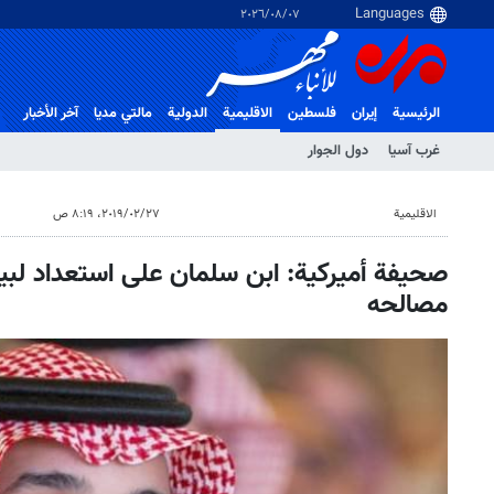
٠٧‏/٠٨‏/٢٠٢٦
الرئيسية
إيران
فلسطین
الاقلیمیة
الدولية
مالتي مدیا
آخر الأخبار
غرب آسیا
دول الجوار
الاقلیمیة
٢٧‏/٠٢‏/٢٠١٩، ٨:١٩ ص
صحيفة أميركية: ابن سلمان على استعداد لبي
مصالحه