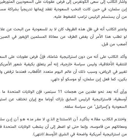
وأشار الكاتب إلى سعى الكونغرس إلى فرض عقوبات على السعوديين المتورطي
إبن سلمان، في حين كانت النخب السعودية تفقد إيمانها تدريجياً بشراكة مستق
من أن يستسلم الرئيس ترامب للضغوط عليه.
واعتبر الكاتب أنه في ظل هذه الظروف كان لا بد للسعودية من البحث عن علاقا
لو تطلب هذا الأمر أن يغض الطرف عن معاناة المسلمين الإيغور في الصين
أصعب من قبل.
وأكد الكاتب على أنه من دون استراتيجية شاملة، فإنَّ فرض عقوبات على ال
للتنقية الأخلاقية، وليس سياسة خارجية، إنه أمر يتعلق بكيفية شعور الأمر
تغيير في الرياض، وسبب ذلك أن عالم اليوم متعدد الأقطاب، فعندما ترفض وا
بكين، كما فعل إبن سلمان، أو موسكو أو دلهي.
ورأى أنه بعد نحو عقدين من هجمات 11 سبتمبر، فإن ا
أوسطية، فاستراتيجية الرئيس السابق باراك أوباما مع إيران تختلف عن است
السعودية و"إسرائيل" عن سياسة سلفه.
واختتم الكاتب مقاله بتأكيد أن الاستنتاج الذي لا مفر منه هو أن إبن س
ومعاناتهم من قاموسه، وإنما حتى لو اضطر إلى أن يشطب الولايات المتحدة 
من استراتيجية أمريكية واضحة في الشرق الأوسط./انتهى/