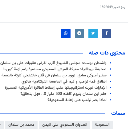
رمز الخبر
1892649
محتوى ذات صلة
واشنطن بوست: مجلس الشيوخ أقرب لفرض عقوبات على بن سلمان
صحيفة بريطانية: معركة العرش السعودي مستعرة رغم ازمة كورونا
سفير أميركي سابق: تورط بن سلمان في قتل خاشقجي كارثة بالنسبة ل
انطلاق قمة ترامب و كيم في العاصمة الفيتنامية هانوي
الإمارات غيرت استراتيجيتها عقب إسقاط الطائرة الأمريكية المسيرة
حلم ابن سلمان بنيوم كلفته 500 مليار $.. فهل يتحقق؟
لماذا يصر ترامب على إهانة السعودية؟
سمات
السعودية
العدوان السعودي على اليمن
محمد بن سلمان
ج