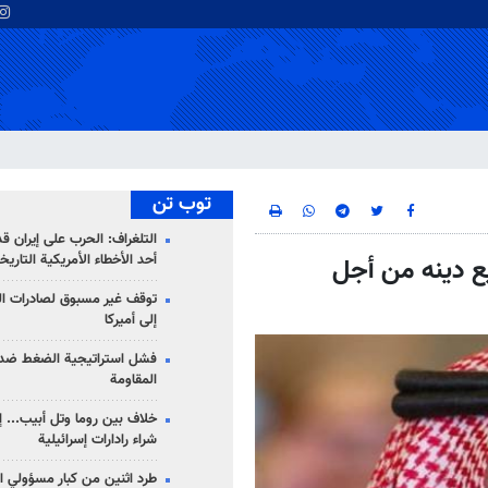
توب تن
التلغراف: الحرب على إيران ق
أحد الأخطاء الأمريكية التاريخ
ع دينه من أجل
توقف غير مسبوق لصادرات ال
إلى أميركا
فشل استراتيجية الضغط ضد
المقاومة
خلاف بين روما وتل أبيب... إ
شراء رادارات إسرائيلية
طرد اثنين من كبار مسؤولي ال