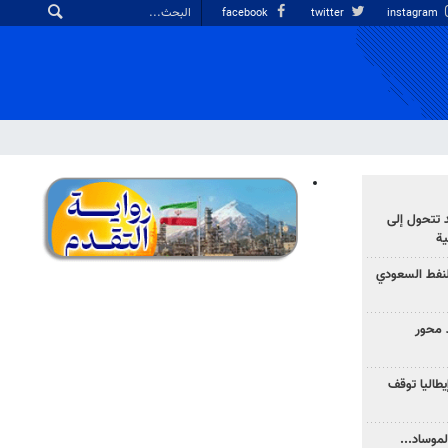
facebook
twitter
instagram
د تتحول إلى
ية
نفط السعودي
 محور
يطاليا توقف
موساد...