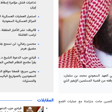
تداعيات فشل مؤامرة إسقاط ا
إيران
استمرار العمليات العسكرية ا
المراكز العسكرية السعودية
قاليباف: نشر الأخبار الملفقة
ترامب الفاشلة
محسن رضائي: لن نسمح بفتح
مضيق هرمز
قيادي حزب الدعوة الشيخ د. 
يقرأ ملامح النظام العالمي ال
يحيى سريع: قصفنا مواقع الم
ي العهد السعودي محمد بن سلمان،
السعوديين بالصواريخ الباليس
فه من قضية المسلمين الإيغور الذي
والمسيّرات
المقابلات
للصين جاءت متزامنة مع عمليات القمع
قيادي حزب الدعوة