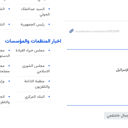
السید عبدالملک
الش
الحوثي
رئيس الجمهورية
الشي
اخبار المنظمات والمؤسسات
مجلس خبراء القيادة
مجل
الدستو
مجلس الشورى
مجم
إسرائيل
الاسلامي
مصلحة 
منظمة الاذاعة
وزار
والتلفزیون
البنك المركزي
اتحا
والتلفز
مال خاشقجي