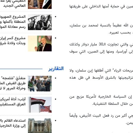
الكفيشي يقرأ ملا
العالمي الجديد
 في حماية أمنها الداخلي على طريقتها
المشروع الصهيو
المنطقة بأكملها و
الله عظيماً بالنسبة لمحمد بن سلمان،
رسم معادلة الموا
، بحسب تعبيره.
مشروع كسر إيران
وبدأت ولادة شرق
وأشارت الصحيفة إلى أن الاتفاقيات التي وقعها “ابن سلمان” مع الجانب الصيني والتي تجاوزت الـ30 مليار دولار وكذلك
ى أوراسيا، ومنها إلى الصين، التي سوف
التقارير
ات الرياء” التي أطلقها إبن سلمان، ولا
تراتيجيتها بالشرق الأوسط في ظل هذه
منفذَيّ "شلمجه" 
طريق الفيض الملي
وحركة المرور لا ت
إن السياسة الخارجية لأمريكا مزيج من
آيلب: أداة أمريكي
 خلال السلطة التنفيذية.
العراق المستقبلي
 أكبر من رد فعل البيت الأبيض، وأيضاً
استدعاء القائم بال
يمن.
إلى وزارة الخارجية