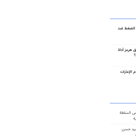
 الضغط ضد
 هرمز أداة
؟
 الإمارات
س السلطة
ة
يد حسن