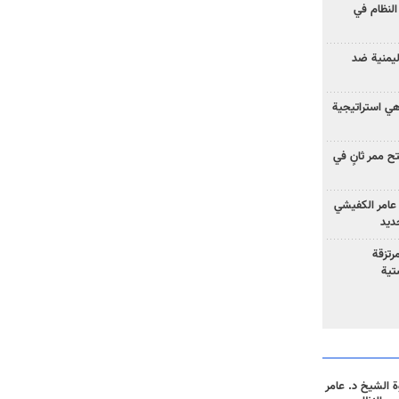
لنظام في
ليمنية ضد
 هي استراتيجية
 ممر ثانٍ في
عامر الكفيشي
جديد
رتزقة
تية
 الشيخ د. عامر