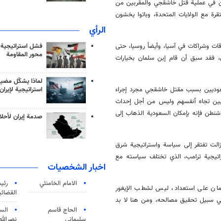
ن في عملية قتل خاشقجي والمقربين من
رة مع الولايات المتحدة، وباتوا يخشون
الرأي
فشل استراتيجية
ت وشراكات في آسيا، وأيضاً روسيا، حتى
محور المقاومة
، فقد سبق أن قام إبن سلمان بخيارات
لماذا يشكّل مضيق
سعوديين بسبب مقتل خاشقجي مجرد إجراء
استراتيجية لإيران
يكيين تجاه أنفسهم وليس من أجل إحداث
شنطن فإنه بإمكان السعودية الذهاب إلى
صدمة إيران لأحلام
لولايات المتحدة ما زالت تفتقر إلى سياسة واستراتيجية شرق
راتيجية ترامب، الذي تختلف سياسته مع
اخبار الشخصيات
الامام الخامنئي
رئی
لمان على استعداد، ليس لشطب الإيغور
القضائی
في سبيل تحقيق مصالحه، ومن هنا لا بد
الحاج قاسم
الس
سليماني
نصرالله