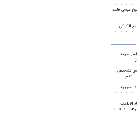
يخ عيسى قاسم
خ الزكزاكي
س صيانة
ر
ع تشخيص
النظام
ة الخارجية
د الاذاعات
يونات الاسلامية