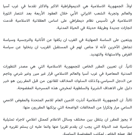
اولاً. الجمهورية الاسلامية هي الديموقراطية الاكبر والاكثر تقدما في غرب آسيا
والعالم وتجربة الشعب الايراني الأبي خلال العقود الأربعة بعد انتصار الثورة
الاسلامية في تأسيس نظام ديمقراطي على اساس العقلانية الاسلامية قدمت
انجازات جديدة وطريقة حديثة في الحياة المدنية.
ويتعين على الساسة الصهاينة في الغرب ان يكفوا عن الأنانية والنرجسية وسياسة
تجاهل الآخرين لأنه لا مناص لهم في المستقبل القريب ان يتخلوا عن سياسة
الفرض والاستهانة والتهديد.
ثانياً. ان تعيين المقرر الخاص للجمهورية الاسلامية التي هي مصدر التطورات
المدنية المعاصرة في غرب آسيا والعالم الاسلامي قرار غير مبرر وغير شرعي وناجم
عن الدجل السياسي.وكذلك السلوك المخالف للقانون من قبل المقررين هو خير
دليل على الاهداف الشريرة والسلطوية لمخرجي هذه المسرحية المفضوحة.
ثالثاً. ان الجمهورية الاسلامية أنذرت الامين العام للامم المتحدة والمفوض الاممي
السامي مرار وتكرارا من المخالفات الواضحة التي يرتكبها المقررون منها:
لا يجوز للمقرر ان يتنقل بين مختلف وسائل الاعلام كممثل اعلامي لاجراء تمثيلية
سياسية ضد الدولة التي يجب ان يقدم تقريرا عنها وانما عليه ان يسلم تقريره في
اطار عمله الخاص لمكتب المفوضية السامية.