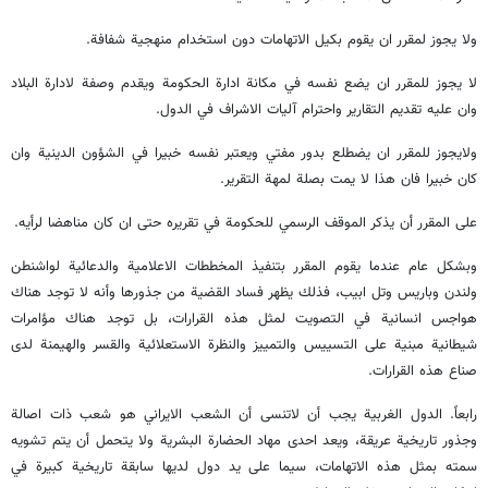
ولا يجوز لمقرر ان يقوم بكيل الاتهامات دون استخدام منهجية شفافة.
لا يجوز للمقرر ان يضع نفسه في مكانة ادارة الحكومة ويقدم وصفة لادارة البلاد
وان عليه تقديم التقارير واحترام آليات الاشراف في الدول.
ولايجوز للمقرر ان يضطلع بدور مفتي ويعتبر نفسه خبيرا في الشؤون الدينية وان
كان خبيرا فان هذا لا يمت بصلة لمهة التقرير.
على المقرر أن يذكر الموقف الرسمي للحكومة في تقريره حتى ان كان مناهضا لرأيه.
وبشكل عام عندما يقوم المقرر بتنفيذ المخططات الاعلامية والدعائية لواشنطن
ولندن وباريس وتل ابيب، فذلك يظهر فساد القضية من جذورها وأنه لا توجد هناك
هواجس انسانية في التصويت لمثل هذه القرارات، بل توجد هناك مؤامرات
شيطانية مبنية على التسييس والتمييز والنظرة الاستعلائية والقسر والهيمنة لدى
صناع هذه القرارات.
رابعاً. الدول الغربية يجب أن لاتنسى أن الشعب الايراني هو شعب ذات اصالة
وجذور تاريخية عريقة، ويعد احدى مهاد الحضارة البشرية ولا يتحمل أن يتم تشويه
سمته بمثل هذه الاتهامات، سيما على يد دول لديها سابقة تاريخية كبيرة في