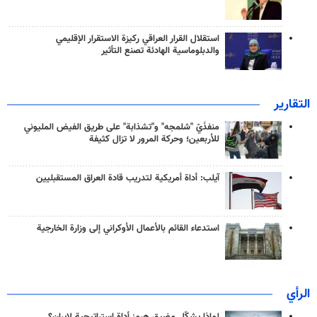
استقلال القرار العراقي ركيزة الاستقرار الإقليمي
والدبلوماسية الهادئة تصنع التأثير
التقارير
منفذَيّ "شلمجه" و"تشذابة" على طريق الفيض المليوني
للأربعين؛ وحركة المرور لا تزال كثيفة
آيلب: أداة أمريكية لتدريب قادة العراق المستقبليين
استدعاء القائم بالأعمال الأوكراني إلى وزارة الخارجية
الرأي