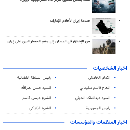
لماذا يشكّل مضيق هرمز أداة استراتيجية لإيران؟
صدمة إيران لأحلام الإمارات
من الإخفاق في الميدان إلى وهم الحصار البري على إيران
اخبار الشخصيات
الامام الخامنئي
رئیس السلطة القضائیة
الحاج قاسم سليماني
السيد حسن نصرالله
السید عبدالملک الحوثي
الشيخ عيسى قاسم
رئيس الجمهورية
الشيخ الزكزاكي
اخبار المنظمات والمؤسسات