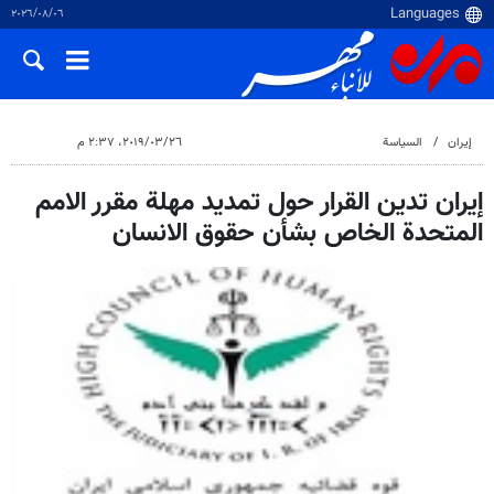
٠٦‏/٠٨‏/٢٠٢٦
إيران
السياسة
٢٦‏/٠٣‏/٢٠١٩، ٢:٣٧ م
إيران تدين القرار حول تمديد مهلة مقرر الامم
المتحدة الخاص بشأن حقوق الانسان