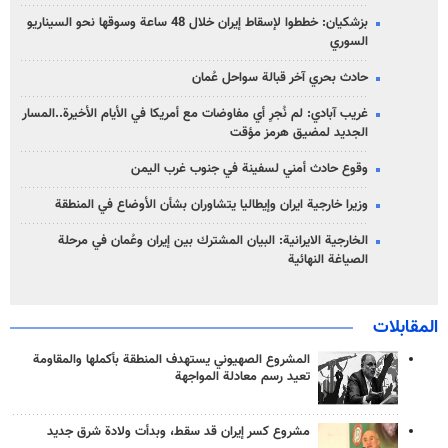
بزشكيان: خططوا لإسقاط إيران خلال 48 ساعة وسوقها نحو السيناريو
السوري
حادث بحري آخر قبالة سواحل عُمان
غريب آبادي: لم نُجرِ أي مفاوضات مع أمريكا في الأيام الأخيرة..المسار
الجديد لمضيق هرمز مؤقت
وقوع حادث أمني لسفينة في جنوب غرب اليمن
وزيرا خارجية ايران وإيطاليا يتشاوران بشأن الأوضاع في المنطقة
الخارجية الايرانية: البيان المشترك بين إيران وعُمان في مرحلة
الصياغة النهائية
المقابلات
المشروع الصهيوني يستهدف المنطقة بأكملها والمقاومة
تعيد رسم معادلة المواجهة
مشروع كسر إيران قد سقط، وبدأت ولادة شرق جديد