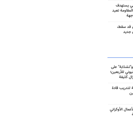
ني يستهدف
المقاومة تعيد
جهة
 قد سقط،
 جديد
و"تشذابة" على
وني للأربعين؛
زال كثيفة
ة لتدريب قادة
ين
أعمال الأوكراني