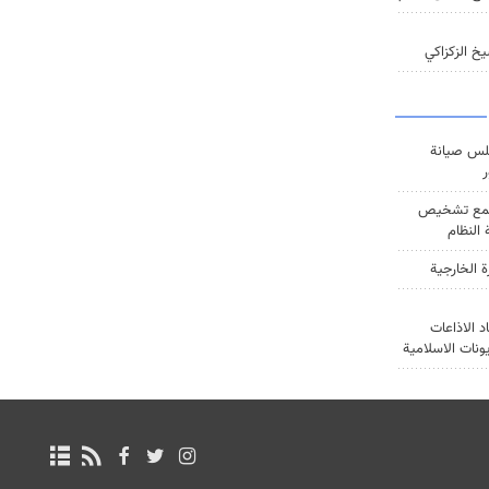
خ الزكزاكي
س صيانة
ر
ع تشخيص
النظام
ة الخارجية
د الاذاعات
يونات الاسلامية