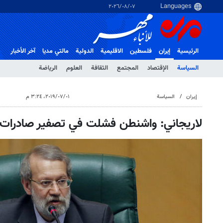
٠٧‏/٠٨‏/٢٠٢٦
الرئيسية
إيران
فلسطین
الاقلیمیة
الدولية
مالتي مدیا
آخر الأخبار
السياسة
الإقتصاد
المجتمع
الثقافة
العلوم
الرياضة
إيران
السياسة
٠١‏/٠٧‏/٢٠١٩، ٣:٢٤ م
لاريجاني: واشنطن فشلت في تصفير صادرات ال