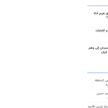
 هرمز أداة
؟
 الإمارات
ميدان إلى وهم
إيران
س السلطة
ة
يد حسن
يخ عيسى قاسم