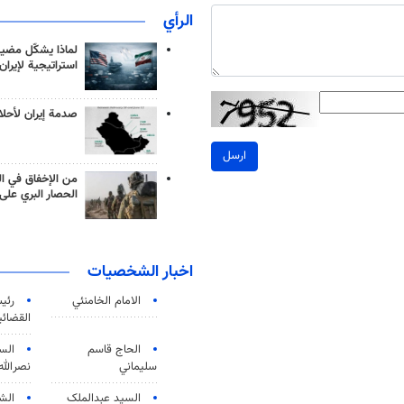
الرأي
لماذا يشكّل مضيق
استراتيجية لإيران
صدمة إيران لأحلام
ارسل
من الإخفاق في ال
الحصار البري على 
اخبار الشخصيات
الامام الخامنئي
رئی
القضائی
الحاج قاسم
الس
سليماني
نصرالله
السید عبدالملک
الش