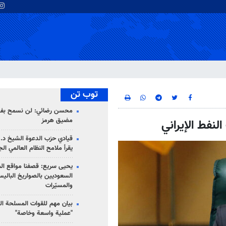
توب تن
محسن رضائي: لن نسمح بفتح
مضيق هرمز
نفط الإيراني
قيادي حزب الدعوة الشيخ د. 
يقرأ ملامح النظام العالمي ال
يحيى سريع: قصفنا مواقع الم
السعوديين بالصواريخ الباليس
والمسيّرات
بيان مهم للقوات المسلحة ال
"عملية واسعة وخاصة"