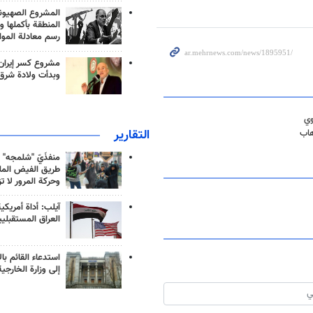
المشروع الصهيو
المنطقة بأكملها و
رسم معادلة الموا
مشروع كسر إيران
وبدأت ولادة شرق
وي
التقارير
هاب
منفذَيّ "شلمجه" 
طريق الفيض الملي
وحركة المرور لا ت
آيلب: أداة أمريكي
العراق المستقبلي
استدعاء القائم بال
إلى وزارة الخارجية