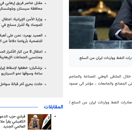
مقتل عناصر فريق إرهابي في
محافظة سيستان وبلوشستان
للموساد و4 أشرار مسلح في كرمان
العميد بهمرد: نحن على أهبة 
للتضحية بأرواحنا دفاعاً عن ا
اعتقال 8 من كبار الأشرار 
ومنتسبي الجماعات الإرهابية
رات النفط وواردات ايران من السلع.
ساعة وسوقها نحو السيناريو 
خلال الملتقى الوطني للصناعة والمناجم
تى المصانع والجامعات ، مؤشر الى صمود
حادث بحري آخر قبالة سواحل 
صادرات النفط وواردات ايران من السلع./
المقابلات
قيادي حزب الدعوة
الكفيشي يقرأ ملا
العالمي الجديد