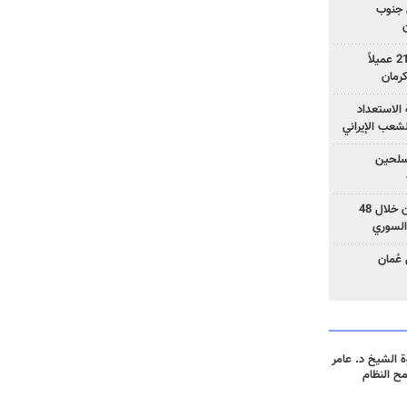
 جنوب
وزارة الأمن الإيرانية: اعتقال 21 عميلاً
الاستعداد
لشعب الإيراني
المسلحين
بزشكيان: خططوا لإسقاط إيران خلال 48
السوري
عُمان
 الشيخ د. عامر
مح النظام