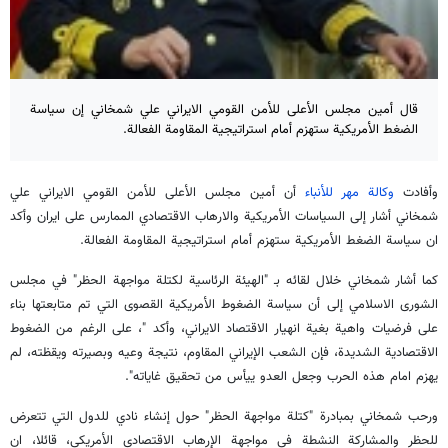
قال أمين مجلس الأعلى للأمن القومي الايراني علي شمخاني إن سياسة
الضغط الأمريكية ستهزم أمام استراتيجية المقاومة الفعالة.
وأفادت
وكالة مهر للأنباء
أن أمين مجلس الأعلى للأمن القومي الايراني علي
شمخاني أشار إلى السياسات الأمريكية والارهاب الاقتصادي الممارس على ايران وأكد
ان سياسة الضغط الأمريكية ستهزم أمام استراتيجية المقاومة الفعالة.
كما أشار شمخاني خلال لقائه بـ "الهيئة الرئاسية لكتلة مواجهة الحظر" في مجلس
الشورى الاسلامي إلى أن سياسة الضغوط الأمريكية القصوى التي تم متابعتها بناء
على فرضيات واهية بغية انهيار الاقتصاد الايراني، وأكد "، على الرغم من الضغوط
الاقتصادية الشديدة، فإن الشعب الإيراني المقاوم، نتيجة وعيه وبصيرته ويقظته، لم
يهزم امام هذه الحرب وجعل العدو ييأس من تحقيق غاياته".
ورحب شمخاني بمبادرة "كتلة مواجهة الحظر" حول إنشاء نادي للدول التي تتعرض
للحظر والمشاركة النشطة في مواجهة الإرهاب الاقتصادي الأمريكي، قائلا، ان