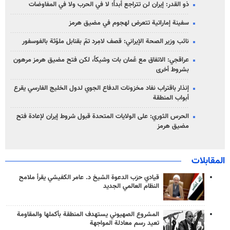
ذو القدر: إيران لن تتراجع أبداً؛ لا في الحرب ولا في المفاوضات
سفينة إماراتية تتعرض لهجوم في مضيق هرمز
نائب وزير الصحة الإيراني: قصف لامِرد تمّ بقنابل ملوّثة بالفوسفور
عراقجي: الاتفاق مع عُمان بات وشيكاً، لكن فتح مضيق هرمز مرهون
بشروط أخرى
إنذار باقتراب نفاد مخزونات الدفاع الجوي لدول الخليج الفارسي يقرع
أبواب المنطقة
الحرس الثوري: على الولايات المتحدة قبول شروط إيران لإعادة فتح
مضيق هرمز
المقابلات
قيادي حزب الدعوة الشيخ د. عامر الكفيشي يقرأ ملامح
النظام العالمي الجديد
المشروع الصهيوني يستهدف المنطقة بأكملها والمقاومة
تعيد رسم معادلة المواجهة