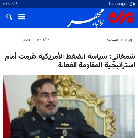
٠٩‏/٠٨‏/٢٠٢٦
إيران
السياسة
٠٧‏/٠٩‏/٢٠١٩، ٥:٤٠ م
شمخاني: سياسة الضغط الأمريكية هٌزمت أمام
استراتيجية المقاومة الفعالة