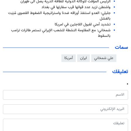
الرئيس المؤقت للوكالة الدولية للطاقة الذرية يصل الى طهران
واشنطن تزيد عدد قواتها قرب سفارتها في بغداد
جليلي: العدو استنفذ أوراقه ضدنا واستراتيجية الضغوط القصوى مُنِيَت
بالفشل
تشديد أمني لقبول اللاجئين في امريكا
شمخاني: مع المقاومة النشطة للشعب الإيراني تستمر طائرات ترامب
بالسقوط
سمات
علي شمخاني
ايران
أمريكا
تعليقك