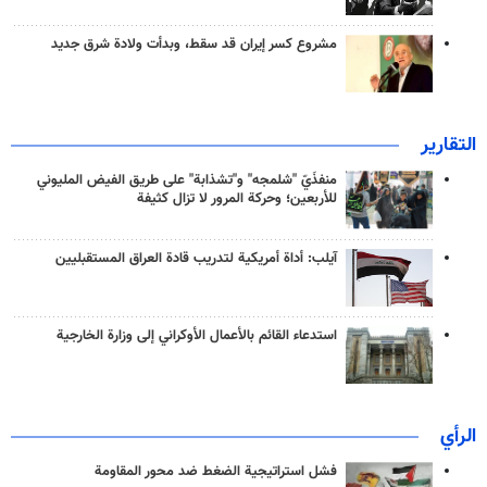
مشروع كسر إيران قد سقط، وبدأت ولادة شرق جديد
التقارير
منفذَيّ "شلمجه" و"تشذابة" على طريق الفيض المليوني
للأربعين؛ وحركة المرور لا تزال كثيفة
آيلب: أداة أمريكية لتدريب قادة العراق المستقبليين
استدعاء القائم بالأعمال الأوكراني إلى وزارة الخارجية
الرأي
فشل استراتيجية الضغط ضد محور المقاومة