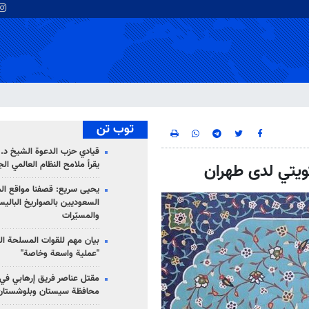
توب تن
قيادي حزب الدعوة الشيخ د. 
يقرأ ملامح النظام العالمي ال
لكويتي لدى طهران
يحيى سريع: قصفنا مواقع الم
السعوديين بالصواريخ الباليس
والمسيّرات
بيان مهم للقوات المسلحة ال
"عملية واسعة وخاصة"
مقتل عناصر فريق إرهابي في
محافظة سيستان وبلوشستان