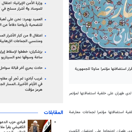
للموساد و4 أشرار مسلح في كرمان
العميد بهمرد: نحن على أهبة 
للتضحية بأرواحنا دفاعاً عن ا
اعتقال 8 من كبار الأشرار 
ومنتسبي الجماعات الإرهابية
ساعة وسوقها نحو السيناريو 
حادث بحري آخر قبالة سواحل 
ار استضافتها مؤتمرا مناوئا للجمهورية
غريب آبادي: لم نُجرِ أي مفاو
في الأيام الأخيرة..المسار ال
هرمز مؤقت
ي لدى طهران على خلفية استضافتها لمؤتمر
المقابلات
لفية استضافتها مؤتمرا لجماعات معارضة
قيادي حزب الدعوة
الكفيشي يقرأ ملا
ة لدى طهران احتجاجا على احتضان الكويت