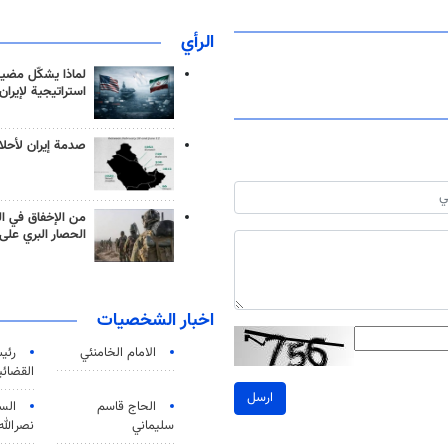
الرأي
لماذا يشكّل مضيق
استراتيجية لإيران
صدمة إيران لأحلام
من الإخفاق في ال
الحصار البري على 
اخبار الشخصيات
الامام الخامنئي
رئی
القضائی
ارسل
الحاج قاسم
الس
سليماني
نصرالله