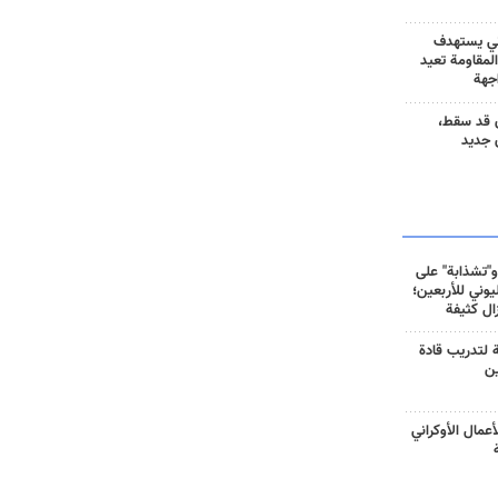
ني يستهدف
المقاومة تعيد
جهة
 قد سقط،
 جديد
و"تشذابة" على
وني للأربعين؛
زال كثيفة
ة لتدريب قادة
ين
أعمال الأوكراني