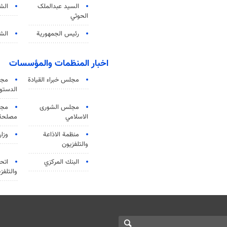
السید عبدالملک
الش
الحوثي
رئيس الجمهورية
الشي
اخبار المنظمات والمؤسسات
مجلس خبراء القيادة
مجل
الدستو
مجلس الشورى
مجم
الاسلامي
مصلحة 
منظمة الاذاعة
وزار
والتلفزیون
البنك المركزي
اتحا
والتلفز