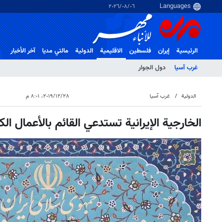
٠٦‏/٠٨‏/٢٠٢٦
الرئيسية
إيران
فلسطین
الاقلیمیة
الدولية
مالتي مدیا
آخر الأخبار
غرب آسیا
دول الجوار
الدولية
غرب آسیا
٢٨‏/١٢‏/٢٠١٩، ٨:٠١ م
الخارجية الإيرانية تستدعي القائم بالأعمال ا