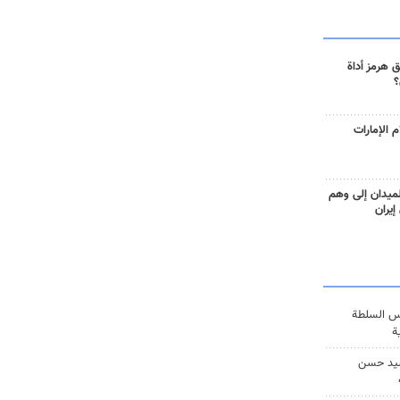
 هرمز أداة
؟
 الإمارات
ميدان إلى وهم
إيران
س السلطة
ة
يد حسن