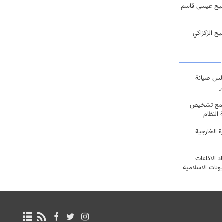
يخ عيسى قاسم
خ الزكزاكي
س صيانة
ر
ع تشخيص
النظام
ة الخارجية
د الاذاعات
يونات الاسلامية