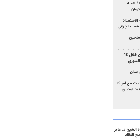
وزارة الأمن الإيرانية: اعتقال 21 عميلاً
الاستعداد
لشعب الإيراني
المسلحين
بزشكيان: خططوا لإسقاط إيران خلال 48
السوري
عُمان
ضات مع أمريكا
جديد لمضيق
 الشيخ د. عامر
مح النظام