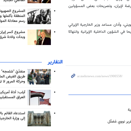
العالمي الجديد
عارضة لإيران، وتصريحات بعض المسؤولين
المشروع الصهيو
المنطقة بأكملها و
رسم معادلة الموا
يتي، وأدان مساعد وزير الخارجية الإيراني
 في الشؤون الداخلية الإيرانية وانتهاكا
مشروع كسر إيران
وبدأت ولادة شرق
التقارير
منفذَيّ "شلمجه" 
طريق الفيض الملي
وحركة المرور لا ت
آيلب: أداة أمريكي
العراق المستقبلي
ية
استدعاء القائم بال
إلى وزارة الخارجية
رير نووي مُضلّل