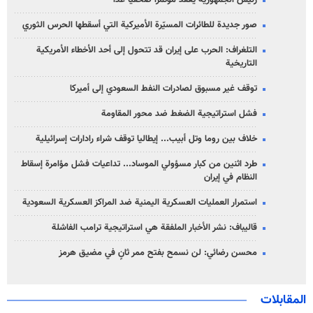
رئيس الجمهورية يعقد مؤتمراً صحفياً غداً
صور جديدة للطائرات المسيّرة الأميركية التي أسقطها الحرس الثوري
التلغراف: الحرب على إيران قد تتحول إلى أحد الأخطاء الأمريكية
التاريخية
توقف غير مسبوق لصادرات النفط السعودي إلى أميركا
فشل استراتيجية الضغط ضد محور المقاومة
خلاف بين روما وتل أبيب... إيطاليا توقف شراء رادارات إسرائيلية
طرد اثنين من كبار مسؤولي الموساد... تداعيات فشل مؤامرة إسقاط
النظام في إيران
استمرار العمليات العسكرية اليمنية ضد المراكز العسكرية السعودية
قاليباف: نشر الأخبار الملفقة هي استراتيجية ترامب الفاشلة
محسن رضائي: لن نسمح بفتح ممر ثانٍ في مضيق هرمز
المقابلات