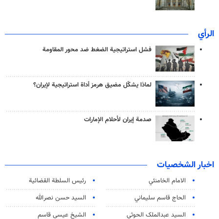
الرأي
فشل استراتيجية الضغط ضد محور المقاومة
لماذا يشكّل مضيق هرمز أداة استراتيجية لإيران؟
صدمة إيران لأحلام الإمارات
اخبار الشخصيات
الامام الخامنئي
رئیس السلطة القضائیة
الحاج قاسم سليماني
السيد حسن نصرالله
السید عبدالملک الحوثي
الشيخ عيسى قاسم