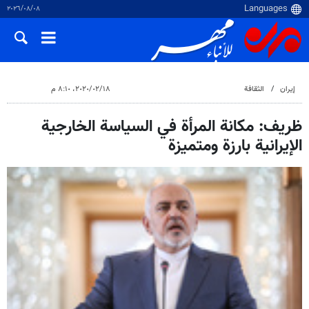
٠٨‏/٠٨‏/٢٠٢٦
إيران
الثقافة
١٨‏/٠٢‏/٢٠٢٠، ٨:١٠ م
ظريف: مكانة المرأة في السياسة الخارجية
الإيرانية بارزة ومتميزة