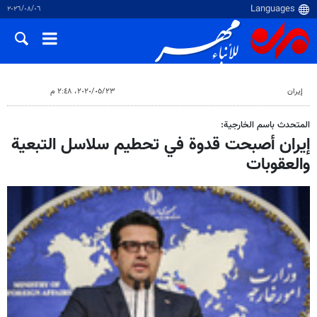
٠٦‏/٠٨‏/٢٠٢٦
إيران
٢٣‏/٠٥‏/٢٠٢٠، ٢:٤٨ م
المتحدث باسم الخارجية:
إيران أصبحت قدوة في تحطيم سلاسل التبعية
والعقوبات