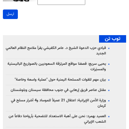
ارسل
توب تن
قيادي حزب الدعوة الشيخ د. عامر الكفيشي يقرأ ملامح النظام العالمي
الجديد
يحيى سريع: قصفنا مواقع المرتزقة السعوديين بالصواريخ الباليستية
والمسيّرات
بيان مهم للقوات المسلحة اليمنية حول "عملية واسعة وخاصة"
مقتل عناصر فريق إرهابي في جنوب محافظة سيستان وبلوشستان
وزارة الأمن الإيرانية: اعتقال 21 عميلاً للموساد و4 أشرار مسلح في
كرمان
العميد بهمرد: نحن على أهبة الاستعداد للتضحية بأرواحنا دفاعاً عن
الشعب الإيراني