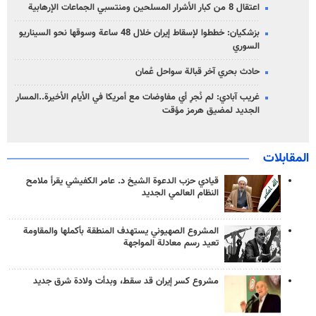
اعتقال 8 من كبار الأشرار المسلحين ومنتسبي الجماعات الإرهابية
بزشكيان: خططوا لإسقاط إيران خلال 48 ساعة وسوقها نحو السيناريو
السوري
حادث بحري آخر قبالة سواحل عُمان
غريب آبادي: لم نُجرِ أي مفاوضات مع أمريكا في الأيام الأخيرة..المسار
الجديد لمضيق هرمز مؤقت
المقابلات
قيادي حزب الدعوة الشيخ د. عامر الكفيشي يقرأ ملامح
النظام العالمي الجديد
المشروع الصهيوني يستهدف المنطقة بأكملها والمقاومة
تعيد رسم معادلة المواجهة
مشروع كسر إيران قد سقط، وبدأت ولادة شرق جديد