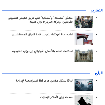
التقارير
منفذَيّ "شلمجه" و"تشذابة" على طريق الفيض المليوني
للأربعين؛ وحركة المرور لا تزال كثيفة
آيلب: أداة أمريكية لتدريب قادة العراق المستقبليين
استدعاء القائم بالأعمال الأوكراني إلى وزارة الخارجية
الرأي
لماذا يشكّل مضيق هرمز أداة استراتيجية لإيران؟
صدمة إيران لأحلام الإمارات