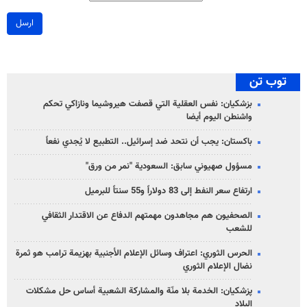
ارسل
توب تن
بزشكيان: نفس العقلية التي قصفت هيروشيما ونازاكي تحكم
واشنطن اليوم أيضا
باكستان: يجب أن نتحد ضد إسرائيل.. التطبيع لا يُجدي نفعاً
مسؤول صهيوني سابق: السعودية "نمر من ورق"
ارتفاع سعر النفط إلى 83 دولاراً و55 سنتاً للبرميل
الصحفيون هم مجاهدون مهمتهم الدفاع عن الاقتدار الثقافي
للشعب
الحرس الثوري: اعتراف وسائل الإعلام الأجنبية بهزيمة ترامب هو ثمرة
نضال الإعلام الثوري
پزشکیان: الخدمة بلا منّة والمشاركة الشعبية أساس حل مشكلات
البلاد