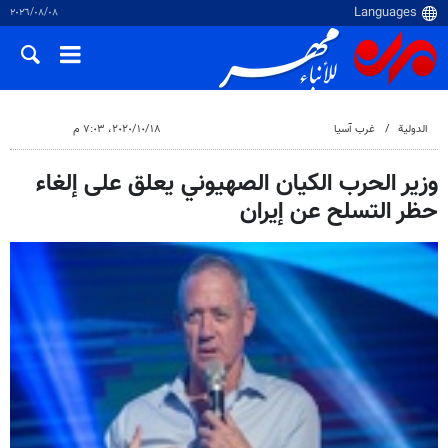
٠٨‏/٠٨‏/٢٠٢٦
الدولية
غرب آسیا
١٨‏/١٠‏/٢٠٢٠، ٧:٠٣ م
وزير الحرب الکیان الصهيوني يعلق على إلغاء
حظر التسلح عن إيران