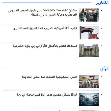
التقارير
منفذَيّ "شلمجه" و"تشذابة" على طريق الفيض المليوني
للأربعين؛ وحركة المرور لا تزال كثيفة
آيلب: أداة أمريكية لتدريب قادة العراق المستقبليين
استدعاء القائم بالأعمال الأوكراني إلى وزارة الخارجية
الرأي
فشل استراتيجية الضغط ضد محور المقاومة
لماذا يشكّل مضيق هرمز أداة استراتيجية لإيران؟