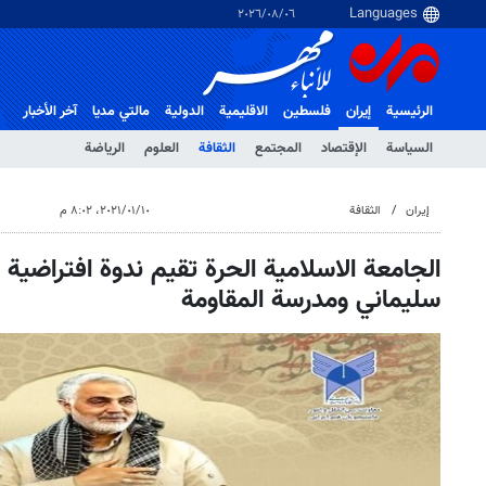
٠٦‏/٠٨‏/٢٠٢٦
الرئيسية
إيران
فلسطین
الاقلیمیة
الدولية
مالتي مدیا
آخر الأخبار
السياسة
الإقتصاد
المجتمع
الثقافة
العلوم
الرياضة
إيران
الثقافة
١٠‏/٠١‏/٢٠٢١، ٨:٠٢ م
الجامعة الاسلامية الحرة تقيم ندوة افتراضية 
سليماني ومدرسة المقاومة