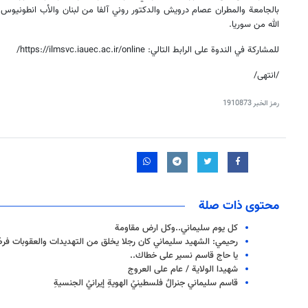
بالجامعة والمطران عصام درويش والدكتور روني آلفا من لبنان والأب انطونيوس 
الله من سوريا.
للمشاركة في الندوة على الرابط التالي: https://ilmsvc.iauec.ac.ir/online/
/انتهى/
رمز الخبر
1910873
محتوى ذات صلة
كل يوم سليماني..وكل ارض مقاومة
رحيمي: الشهيد سليماني كان رجلا يخلق من التهديدات والعقوبات فرصً
يا حاج قاسم نسير على خطاك..
شهيدا الولاية / عام على العروج
قاسم سليماني جنرالٌ فلسطينيُ الهويةِ إيرانيُ الجنسيةِ