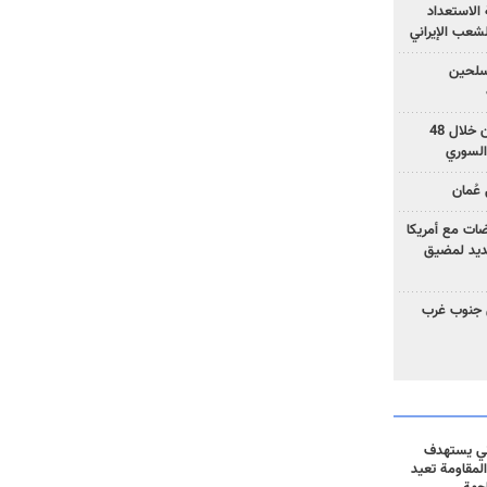
الاستعداد
لشعب الإيراني
المسلحين
بزشكيان: خططوا لإسقاط إيران خلال 48
السوري
عُمان
ضات مع أمريكا
جديد لمضيق
 جنوب غرب
ني يستهدف
المقاومة تعيد