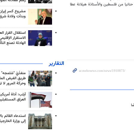
رسم معادلة الموا
حنانيا من فلسطين والأستاذة هيلانة عطا
مشروع كسر إيران
وبدأت ولادة شرق
استقلال القرار الع
الاستقرار الإقليم
الهادئة تصنع التأث
التقارير
منفذَيّ "شلمجه" 
طريق الفيض الملي
وحركة المرور لا ت
آيلب: أداة أمريكي
العراق المستقبلي
ا
استدعاء القائم بال
إلى وزارة الخارجية