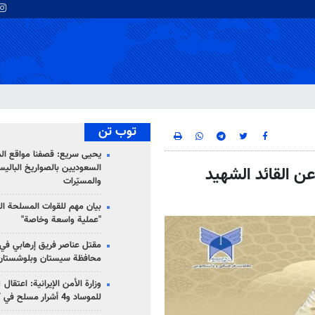
توب تن
يحيى سريع: قصفنا مواقع الم
السعوديين بالصواريخ الباليس
عن القائد الشهيد
والمسيّرات
بيان مهم للقوات المسلحة ال
"عملية واسعة وخاصة"
مقتل عناصر فريق إرهابي في
محافظة سيستان وبلوشستان
للموساد و4 أشرار مسلح في كرمان