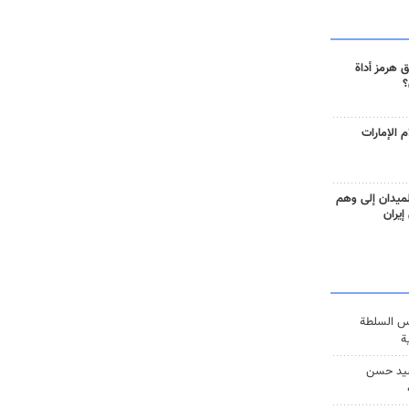
 هرمز أداة
؟
 الإمارات
ميدان إلى وهم
إيران
س السلطة
ة
يد حسن