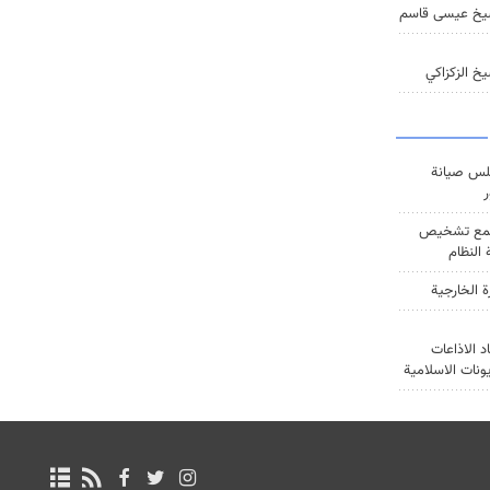
يخ عيسى قاسم
خ الزكزاكي
س صيانة
ر
ع تشخيص
النظام
ة الخارجية
د الاذاعات
يونات الاسلامية