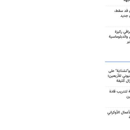
جهة
 قد سقط،
 جديد
راقي ركيزة
ي والدبلوماسية
ير
و"تشذابة" على
وني للأربعين؛
زال كثيفة
ة لتدريب قادة
ين
أعمال الأوكراني