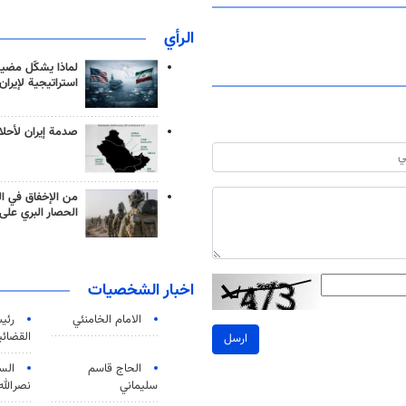
الرأي
لماذا يشكّل مضيق
استراتيجية لإيران
صدمة إيران لأحلام
من الإخفاق في ال
الحصار البري على 
اخبار الشخصيات
الامام الخامنئي
رئی
القضائی
ارسل
الحاج قاسم
الس
سليماني
نصرالله