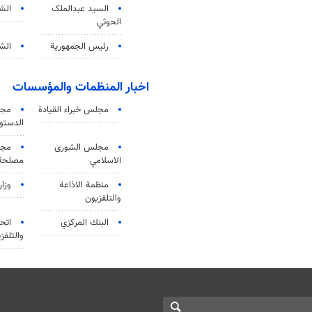
السید عبدالملک
الش
الحوثي
رئيس الجمهورية
الشي
اخبار المنظمات والمؤسسات
مجلس خبراء القيادة
مجل
الدستو
مجلس الشورى
مجم
الاسلامي
مصلحة 
منظمة الاذاعة
وزار
والتلفزیون
البنك المركزي
اتحا
والتلفز