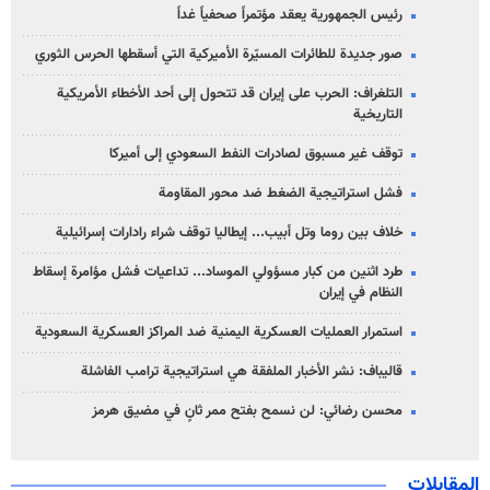
رئيس الجمهورية يعقد مؤتمراً صحفياً غداً
صور جديدة للطائرات المسيّرة الأميركية التي أسقطها الحرس الثوري
التلغراف: الحرب على إيران قد تتحول إلى أحد الأخطاء الأمريكية
التاريخية
توقف غير مسبوق لصادرات النفط السعودي إلى أميركا
فشل استراتيجية الضغط ضد محور المقاومة
خلاف بين روما وتل أبيب... إيطاليا توقف شراء رادارات إسرائيلية
طرد اثنين من كبار مسؤولي الموساد... تداعيات فشل مؤامرة إسقاط
النظام في إيران
استمرار العمليات العسكرية اليمنية ضد المراكز العسكرية السعودية
قاليباف: نشر الأخبار الملفقة هي استراتيجية ترامب الفاشلة
محسن رضائي: لن نسمح بفتح ممر ثانٍ في مضيق هرمز
المقابلات