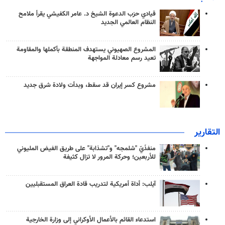
قيادي حزب الدعوة الشيخ د. عامر الكفيشي يقرأ ملامح
النظام العالمي الجديد
المشروع الصهيوني يستهدف المنطقة بأكملها والمقاومة
تعيد رسم معادلة المواجهة
مشروع كسر إيران قد سقط، وبدأت ولادة شرق جديد
التقارير
منفذَيّ "شلمجه" و"تشذابة" على طريق الفيض المليوني
للأربعين؛ وحركة المرور لا تزال كثيفة
آيلب: أداة أمريكية لتدريب قادة العراق المستقبليين
استدعاء القائم بالأعمال الأوكراني إلى وزارة الخارجية