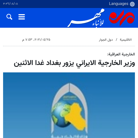
٠٨‏/٠٨‏/٢٠٢٦
الاقلیمیة
دول الجوار
٢٥‏/٠٤‏/٢٠٢١، ٧:٤٣ م
الخارجية العراقية:
وزير الخارجية الايراني يزور بغداد غدا الاثنين