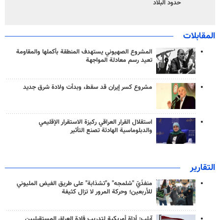
حدود البلاد
المقابلات
المشروع الصهيوني يستهدف المنطقة بأكملها والمقاومة
تعيد رسم معادلة المواجهة
مشروع كسر إيران قد سقط، وبدأت ولادة شرق جديد
استقلال القرار العراقي ركيزة الاستقرار الإقليمي
والدبلوماسية الهادئة تصنع التأثير
التقارير
منفذَيّ "شلمجه" و"تشذابة" على طريق الفيض المليوني
للأربعين؛ وحركة المرور لا تزال كثيفة
آيلب: أداة أمريكية لتدريب قادة العراق المستقبليين