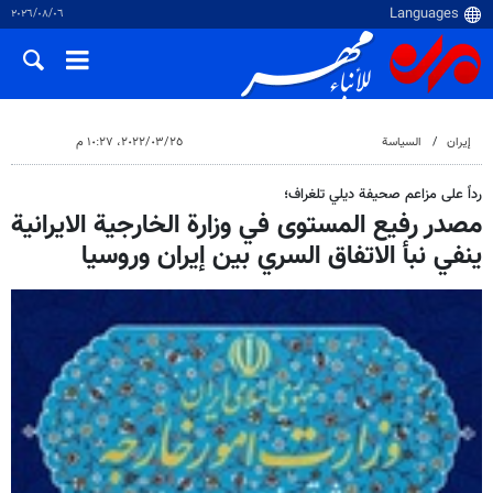
٠٦‏/٠٨‏/٢٠٢٦
إيران
السياسة
٢٥‏/٠٣‏/٢٠٢٢، ١٠:٢٧ م
رداً على مزاعم صحيفة ديلي تلغراف؛
مصدر رفيع المستوى في وزارة الخارجية الايرانية
ينفي نبأ الاتفاق السري بين إيران وروسيا