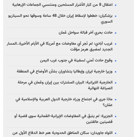
اعتقال 8 من كبار الأشرار المسلحين ومنتسبي الجماعات الإرهابية
بزشكيان: خططوا لإسقاط إيران خلال 48 ساعة وسوقها نحو السيناريو
السوري
حادث بحري آخر قبالة سواحل عُمان
غريب آبادي: لم نُجرِ أي مفاوضات مع أمريكا في الأيام الأخيرة..المسار
الجديد لمضيق هرمز مؤقت
وقوع حادث أمني لسفينة في جنوب غرب اليمن
وزيرا خارجية ايران وإيطاليا يتشاوران بشأن الأوضاع في المنطقة
الخارجية الايرانية: البيان المشترك بين إيران وعُمان في مرحلة
الصياغة النهائية
ماذا جرى في اجتماع وزراء خارجية الدول العربية والإسلامية في
عمّان؟
الجزيرة: لم يتبقّ في المفاوضات الإيرانية-العُمانية سوى قضية أو
قضيتين عالقتين
اللواء جاويدان: سكان المناطق الحدودية هم خط الدفاع الأول عن