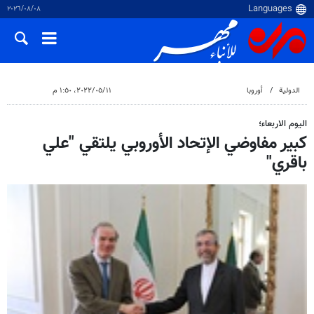
٠٨‏/٠٨‏/٢٠٢٦
الدولية
أوروبا
١١‏/٠٥‏/٢٠٢٢، ١:٥٠ م
اليوم الاربعاء؛
كبير مفاوضي الإتحاد الأوروبي يلتقي "علي
باقري"