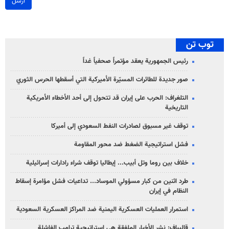
ارسل
توب تن
رئيس الجمهورية يعقد مؤتمراً صحفياً غداً
صور جديدة للطائرات المسيّرة الأميركية التي أسقطها الحرس الثوري
التلغراف: الحرب على إيران قد تتحول إلى أحد الأخطاء الأمريكية
التاريخية
توقف غير مسبوق لصادرات النفط السعودي إلى أميركا
فشل استراتيجية الضغط ضد محور المقاومة
خلاف بين روما وتل أبيب... إيطاليا توقف شراء رادارات إسرائيلية
طرد اثنين من كبار مسؤولي الموساد... تداعيات فشل مؤامرة إسقاط
النظام في إيران
استمرار العمليات العسكرية اليمنية ضد المراكز العسكرية السعودية
قاليباف: نشر الأخبار الملفقة هي استراتيجية ترامب الفاشلة