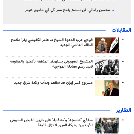
محسن رضائي: لن نسمح بفتح ممر ثانٍ في مضيق هرمز
المقابلات
قيادي حزب الدعوة الشيخ د. عامر الكفيشي يقرأ ملامح
النظام العالمي الجديد
المشروع الصهيوني يستهدف المنطقة بأكملها والمقاومة
تعيد رسم معادلة المواجهة
مشروع كسر إيران قد سقط، وبدأت ولادة شرق جديد
التقارير
منفذَيّ "شلمجه" و"تشذابة" على طريق الفيض المليوني
للأربعين؛ وحركة المرور لا تزال كثيفة