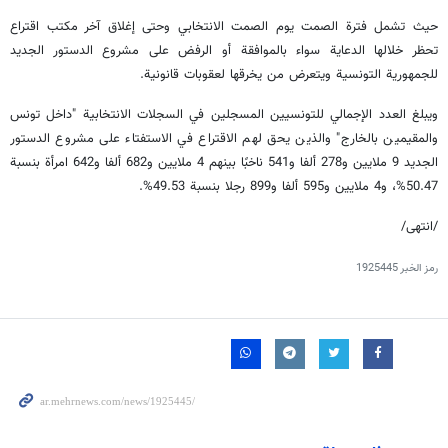
حيث تشمل فترة الصمت يوم الصمت الانتخابي وحتى إغلاق آخر مكتب اقتراع
تحظر خلالها الدعاية سواء بالموافقة أو الرفض على مشروع الدستور الجديد
للجمهورية التونسية ويتعرض من يخرقها لعقوبات قانونية.
ويبلغ العدد الإجمالي للتونسيين المسجلين في السجلات الانتخابية "داخل تونس
والمقيمين بالخارج" والذين يحق لهم الاقتراع في الاستفتاء على مشروع الدستور
الجديد 9 ملايين و278 ألفا و541 ناخبًا بينهم 4 ملايين و682 ألفا و642 امرأة بنسبة
50.47%، و4 ملايين و595 ألفا و899 رجلا بنسبة 49.53%.
/انتهى/
رمز الخبر
1925445