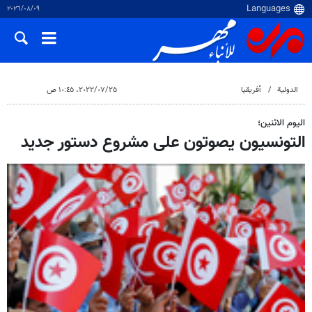
٠٩‏/٠٨‏/٢٠٢٦
الدولية
أفريقيا
٢٥‏/٠٧‏/٢٠٢٢، ١٠:٤٥ ص
اليوم الاثنين؛
التونسيون يصوتون على مشروع دستور جديد