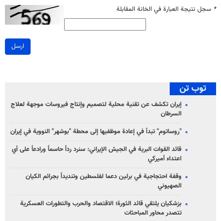
*
سجل نتيجة العبارة في الخانة المقابلة
ارسل
توب تن
إيران تكشف عن تقنية محلية لتصميم وإنتاج فيروسات موجهة لعلاج
السرطان
"روساتوم" تبدأ في إعادة موظفيها إلى محطة "بوشهر" النووية في إيران
قائد القوات البرية في الجيش الإيراني: سنرد رداً حاسماً ورادعاً على أي
اعتداء أميركي
وقفة احتجاجية في برلين دعما لفلسطين وتنديداً بجرائم الكيان
الصهیوني
بزشكيان يلتقي قائد الثورة؛ الاقتصاد والحرب والتطورات العسكرية
تتصدر محاور المباحثات