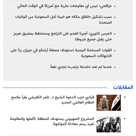
عراقجي: ليس أي مفاوضات جارية مع أمريكا في الوقت الحالي
سبب تشكيل «اتفاق مكة» هو خيبة أمل السعودية من الولايات
المتحدة
الحرس الثوري: أجبرنا العدو على التراجع وسنحتفظ بمضيق هرمز
حتى يقبل جميع شروطنا
القوات المسلحة اليمنية تستهدف مصفاة أرامكو في جيزان رداً على
الانتهاكات السعودية
عندما لم تعد «خدعة ترامب» تجدي نفعاً
المقابلات
قيادي حزب الدعوة الشيخ د. عامر الكفيشي يقرأ ملامح
النظام العالمي الجديد
المشروع الصهيوني يستهدف المنطقة بأكملها والمقاومة
تعيد رسم معادلة المواجهة