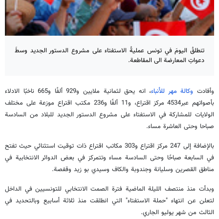
تنطلقُ اليومَ في تونس عمليةُ الاستفتاء على مشروع الدستور الجديد وسطَ
دعواتِ المعارضة الى المقاطعة.
وأفادت
وكالة مهر للأنباء
، انه يحق لثمانية ملايين و929 ألفًا و665 ناخبًا الادلاء
بأصواتهم عبر4534 مركز اقتراع، و11 ألفًا و236 مكتب اقتراع موزعة على مختلف
الولايات للمشاركة في الاستفتاء على مشروع الدستور الجديد للبلاد من السادسة
صباحا وحتى العاشرة مساء.
بالإضافة إلى 247 مركز اقتراع و303 مكاتب اقتراع ذات توقيت استثنائي حيث تفتح
في السابعة صباحًا وحتى السادسة مساء وتتمركز في بعض الدوائر الانتخابية في
مناطق القصرين وسليانة وجندوبة والكاف وسيدي بو زيد وقفصة.
وبدأت منذ منتصف الليلة الماضية فترة الصمت الانتخابي للتونسيين في الداخل
لتعلن عن انتهاء "حملة الاستفتاء" التي انطلقت منذ ثلاثة أسابيع وبالتحديد في
الثالث من شهر يوليو الجاري.