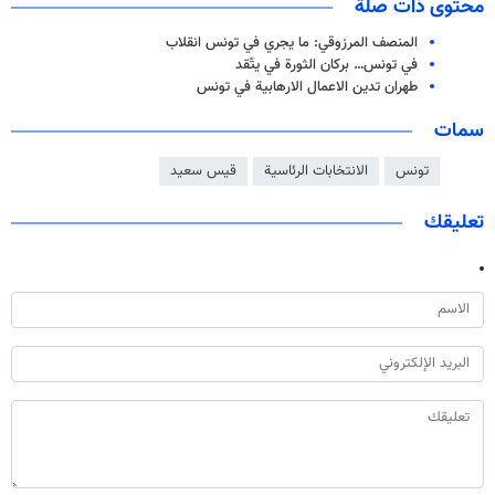
محتوى ذات صلة
المنصف المرزوقي: ما يجري في تونس انقلاب
في تونس… بركان الثورة في يتّقد
طهران تدين الاعمال الارهابية في تونس
سمات
تونس
الانتخابات الرئاسية
قيس سعيد
تعليقك