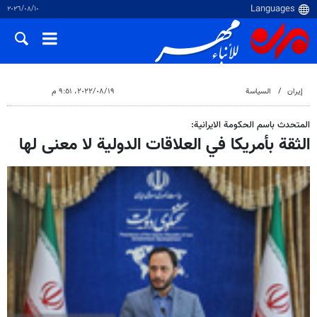
١٠‏/٠٨‏/٢٠٢٦
إيران
السياسة
١٩‏/٠٨‏/٢٠٢٢، ٩:٥١ م
المتحدث باسم الحکومة الايرانية:
الثقة بأمريكا في العلاقات الدولية لا معنى لها