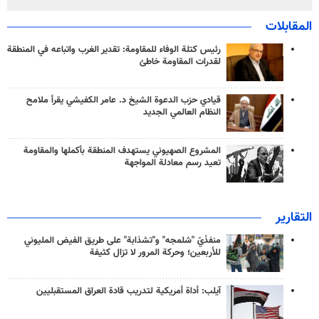
المقابلات
رئيس كتلة الوفاء للمقاومة: تقدير الغرب واتباعه في المنطقة
لقدرات المقاومة خاطئ
قيادي حزب الدعوة الشيخ د. عامر الكفيشي يقرأ ملامح
النظام العالمي الجديد
المشروع الصهيوني يستهدف المنطقة بأكملها والمقاومة
تعيد رسم معادلة المواجهة
التقارير
منفذَيّ "شلمجه" و"تشذابة" على طريق الفيض المليوني
للأربعين؛ وحركة المرور لا تزال كثيفة
آيلب: أداة أمريكية لتدريب قادة العراق المستقبليين