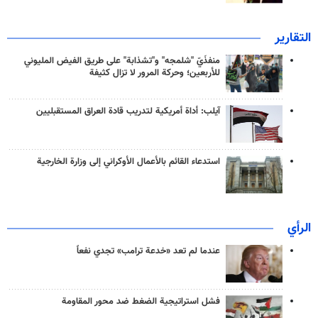
التقارير
منفذَيّ "شلمجه" و"تشذابة" على طريق الفيض المليوني
للأربعين؛ وحركة المرور لا تزال كثيفة
آيلب: أداة أمريكية لتدريب قادة العراق المستقبليين
استدعاء القائم بالأعمال الأوكراني إلى وزارة الخارجية
الرأي
عندما لم تعد «خدعة ترامب» تجدي نفعاً
فشل استراتيجية الضغط ضد محور المقاومة