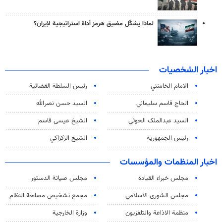
لماذا يشكّل مضيق هرمز أداة استراتيجية لإيران؟
اخبار الشخصيات
الامام الخامنئي
رئیس السلطة القضائیة
الحاج قاسم سليماني
السيد حسن نصرالله
السید عبدالملک الحوثي
الشيخ عيسى قاسم
رئيس الجمهورية
الشيخ الزكزاكي
اخبار المنظمات والمؤسسات
مجلس خبراء القيادة
مجلس صيانة الدستور
مجلس الشورى الاسلامي
مجمع تشخيص مصلحة النظام
منظمة الاذاعة والتلفزیون
وزارة الخارجية