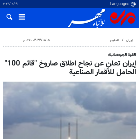
٠٩‏/٠٨‏/٢٠٢٦
إيران
العلوم
٠٥‏/١١‏/٢٠٢٢، ٥:٤٠ م
القوة الجوفضائية:
إيران تعلن عن نجاح اطلاق صاروخ "قائم 100"
الحامل للأقمار الصناعية