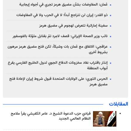
عُمان: المفاوضات بشأن مضيق هرمز تجري في أجواء إيجابية
ذو القدر: إيران لن تتراجع أبداً؛ لا في الحرب ولا في المفاوضات
سفينة إماراتية تتعرض لهجوم في مضيق هرمز
نائب وزير الصحة الإيراني: قصف لامِرد تمّ بقنابل ملوّثة بالفوسفور
عراقجي: الاتفاق مع عُمان بات وشيكاً، لكن فتح مضيق هرمز مرهون
بشروط أخرى
إنذار باقتراب نفاد مخزونات الدفاع الجوي لدول الخليج الفارسي يقرع
أبواب المنطقة
الحرس الثوري: على الولايات المتحدة قبول شروط إيران لإعادة فتح
مضيق هرمز
المقابلات
قيادي حزب الدعوة الشيخ د. عامر الكفيشي يقرأ ملامح
النظام العالمي الجديد