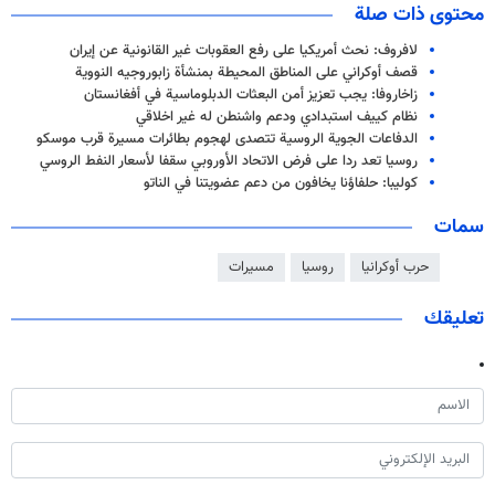
محتوى ذات صلة
لافروف: نحث أمريكيا على رفع العقوبات غير القانونية عن إيران
قصف أوكراني علی المناطق المحیطة بمنشأة زابوروجيه النووية
زاخاروفا: يجب تعزيز أمن البعثات الدبلوماسية في أفغانستان
نظام كييف استبدادي ودعم واشنطن له غير اخلاقي
الدفاعات الجوية الروسية تتصدى لهجوم بطائرات مسيرة قرب موسكو
روسيا تعد ردا على فرض الاتحاد الأوروبي سقفا لأسعار النفط الروسي
كوليبا: حلفاؤنا يخافون من دعم عضويتنا في الناتو
سمات
حرب أوكرانيا
روسيا
مسيرات
تعليقك