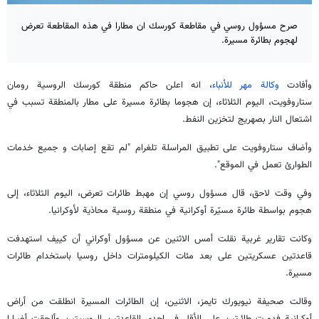
صرح مسؤول روسي في مقاطعة كورسك ان مطارا في هذه المقاطعة تعرض
لهجوم بطائرة مسيرة.
وأفادت
وكالة مهر للأنباء
، انه اعلن حاكم منطقة كورسك الروسية رومان
ستاروفويت، اليوم الثلاثاء، إن هجوما بطائرة مسيرة على مطار بالمنطقة تسبب في
اشتعال النار بصهريج لتخزين النفط.
وأضاف ستاروفويت على تطبيق المراسلة تلغرام "لم تقع إصابات و جميع خدمات
الطوارئ تعمل في الموقع".
وفي وقت لاحق، قال مسؤول روسي إن مهبط طائرات تعرض، اليوم الثلاثاء، إلى
هجوم بواسطة طائرة مسيّرة أوكرانية في منطقة روسية محاذية ل‍أوكرانيا.
وكانت تقارير غربية نقلت أمس الاثنين عن مسؤول أوكراني أن كييف استهدفت
قاعدتين عسكريتين على بعد مئات الكيلومترات داخل روسيا باستخدام طائرات
مسيرة.
وقالت صحيفة نيويورك تايمز، الاثنين، إن الطائرات المسيرة انطلقت من أراض
أوكرانية فدمرت طائرتين على الأقل في إحدى القاعدتين الروسيتين وألحقت أضرارا