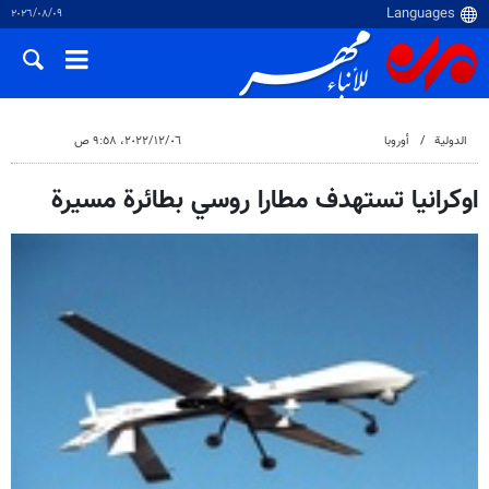
٠٩‏/٠٨‏/٢٠٢٦
الدولية
أوروبا
٠٦‏/١٢‏/٢٠٢٢، ٩:٥٨ ص
اوكرانيا تستهدف مطارا روسي بطائرة مسيرة