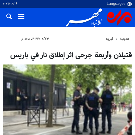
٠٩‏/٠٨‏/٢٠٢٦
الدولية
أوروبا
٢٣‏/١٢‏/٢٠٢٢، ٤:٠٨ م
قتيلان وأربعة جرحى إثر إطلاق نار في باريس