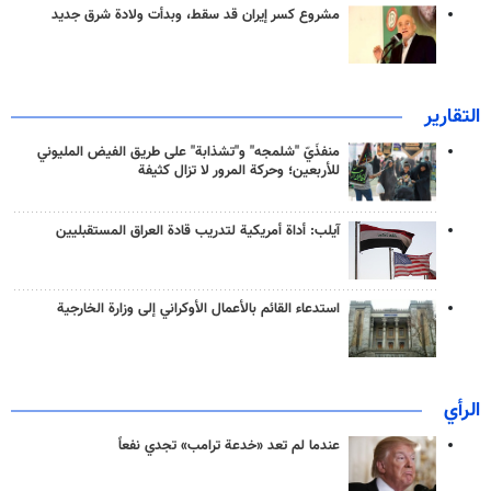
مشروع كسر إيران قد سقط، وبدأت ولادة شرق جديد
التقارير
منفذَيّ "شلمجه" و"تشذابة" على طريق الفيض المليوني
للأربعين؛ وحركة المرور لا تزال كثيفة
آيلب: أداة أمريكية لتدريب قادة العراق المستقبليين
استدعاء القائم بالأعمال الأوكراني إلى وزارة الخارجية
الرأي
عندما لم تعد «خدعة ترامب» تجدي نفعاً