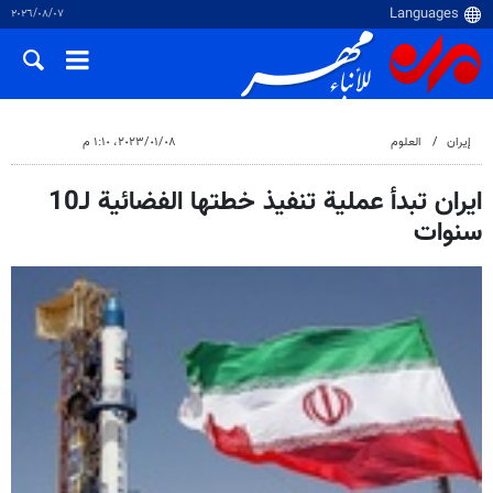
٠٧‏/٠٨‏/٢٠٢٦
إيران
العلوم
٠٨‏/٠١‏/٢٠٢٣، ١:١٠ م
ايران تبدأ عملية تنفيذ خطتها الفضائية لـ10
سنوات