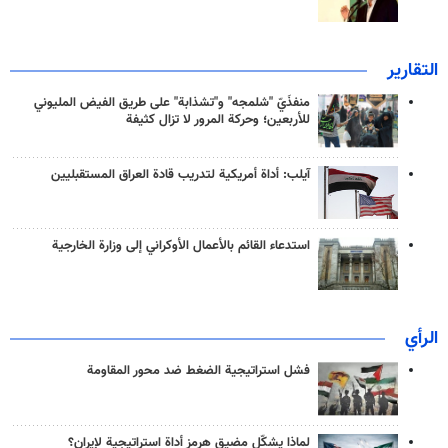
التقارير
منفذَيّ "شلمجه" و"تشذابة" على طريق الفيض المليوني
للأربعين؛ وحركة المرور لا تزال كثيفة
آيلب: أداة أمريكية لتدريب قادة العراق المستقبليين
استدعاء القائم بالأعمال الأوكراني إلى وزارة الخارجية
الرأي
فشل استراتيجية الضغط ضد محور المقاومة
لماذا يشكّل مضيق هرمز أداة استراتيجية لإيران؟