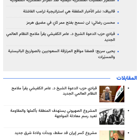
استمرار العمليات العسكرية اليمنية ضد المراكز العسكرية السعودية
قاليباف: نشر الأخبار الملفقة هي استراتيجية ترامب الفاشلة
محسن رضائي: لن نسمح بفتح ممر ثانٍ في مضيق هرمز
قيادي حزب الدعوة الشيخ د. عامر الكفيشي يقرأ ملامح النظام العالمي
الجديد
يحيى سريع: قصفنا مواقع المرتزقة السعوديين بالصواريخ الباليستية
والمسيّرات
المقابلات
قيادي حزب الدعوة الشيخ د. عامر الكفيشي يقرأ ملامح
النظام العالمي الجديد
المشروع الصهيوني يستهدف المنطقة بأكملها والمقاومة
تعيد رسم معادلة المواجهة
مشروع كسر إيران قد سقط، وبدأت ولادة شرق جديد