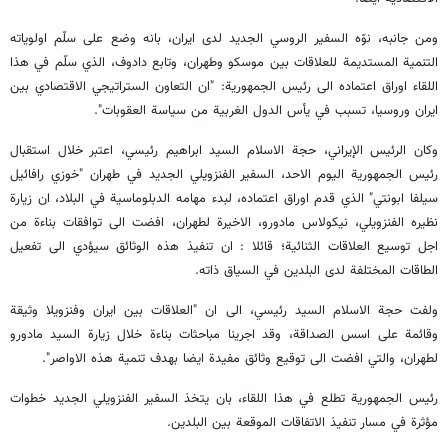
ومن جانبه، نوّه السفير الروسي الجديد لدى ايران، بانه وضع على سلّم اولوياته
التنمية المستديمة للعلاقات بين موسكو وطهران، وتابع دادوف، الذي سلّم في هذا
اللقاء اوراق اعتماده الى رئيس الجمهورية: "ان التعاون الستراتيجي الاقتصادي بين
ايران وروسيا، تسبب في يأس الدول الغربية من سياسة العقوبات".
وكان الرئيس الإيراني، حجة الاسلام السيد ابراهيم رئيسي، اعتبر خلال استقبال
رئيس الجمهورية اليوم الاحد، السفير الفنزويلي الجديد في طهران "خوزي رافائيل
سيلفا ابونتي" الذي قدم اوراق اعتماده، لبدء مهامه الدبلوماسية في البلاد، ان زيارة
نظيره الفنزويلي، نيكولاس مادورو، الاخيرة لطهران، افضت الى توافقات بناءة من
اجل توسيع العلاقات الثنائية؛ قائلا : ان تنفيذ هذه الوثائق سيؤدي الى تفعيل
الطاقات المختلفة لدى البلدين في السياق ذاته.
ولفت حجة الاسلام السيد رئيسي، الى ان "العلاقات بين ايران وفنزويلا وثيقة
وقائمة على اسس الصداقة، وقد اجرينا مباحثات بناءة خلال زيارة السيد مادورو
لطهران، والتي افضت الى توقيع وثائق مفيدة ايضا بهدف تنمية هذه الاواصر".
رئيس الجمهورية تطلع في هذا اللقاء، بان يتخذ السفير الفنزويلي الجديد خطوات
مؤثرة في مسار تنفيذ الاتفاقات الموقعة بين البلدين.