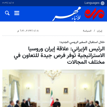
٠٧‏/٠٨‏/٢٠٢٦
إيران
السياسة
٠٨‏/٠١‏/٢٠٢٣، ٦:٢١ م
خلال استقبال السفير الروسي الجديد؛
الرئيس الإيراني: علاقة إيران وروسيا
الاستراتيجية توفر فرص جيدة للتعاون في
مختلف المجالات