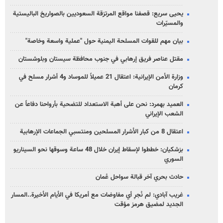
يحيى سريع: قصفنا مواقع المرتزقة السعوديين بالصواريخ الباليستية
والمسيّرات
بيان مهم للقوات المسلحة اليمنية حول "عملية واسعة وخاصة"
مقتل عناصر فريق إرهابي في جنوب محافظة سيستان وبلوشستان
وزارة الأمن الإيرانية: اعتقال 21 عميلاً للموساد و4 أشرار مسلح في
كرمان
العميد بهمرد: نحن على أهبة الاستعداد للتضحية بأرواحنا دفاعاً عن
الشعب الإيراني
اعتقال 8 من كبار الأشرار المسلحين ومنتسبي الجماعات الإرهابية
بزشكيان: خططوا لإسقاط إيران خلال 48 ساعة وسوقها نحو السيناريو
السوري
حادث بحري آخر قبالة سواحل عُمان
غريب آبادي: لم نُجرِ أي مفاوضات مع أمريكا في الأيام الأخيرة..المسار
الجديد لمضيق هرمز مؤقت