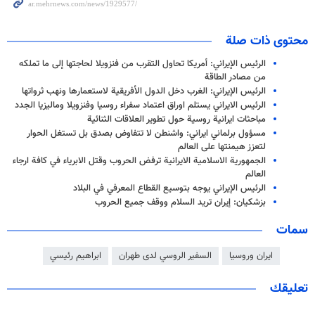
محتوى ذات صلة
الرئيس الإيراني: أمريكا تحاول التقرب من فنزويلا لحاجتها إلى ما تملكه
من مصادر الطاقة
الرئيس الإيراني: الغرب دخل الدول الأفريقية لاستعمارها ونهب ثرواتها
الرئيس الايراني يستلم اوراق اعتماد سفراء روسيا وفنزويلا وماليزيا الجدد
مباحثات ايرانية روسية حول تطوير العلاقات الثنائية
مسؤول برلماني ايراني: واشنطن لا تتفاوض بصدق بل تستغل الحوار
لتعزز هيمنتها على العالم
الجمهورية الاسلامية الايرانية ترفض الحروب وقتل الابرياء في كافة ارجاء
العالم
الرئيس الإيراني يوجه بتوسيع القطاع المعرفي في البلاد
بزشكيان: إيران تريد السلام ووقف جميع الحروب
سمات
ايران وروسيا
السفير الروسي لدى طهران
ابراهيم رئيسي
تعليقك