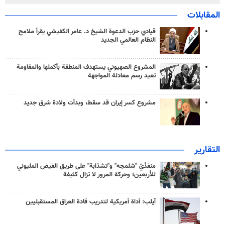
المقابلات
قيادي حزب الدعوة الشيخ د. عامر الكفيشي يقرأ ملامح
النظام العالمي الجديد
المشروع الصهيوني يستهدف المنطقة بأكملها والمقاومة
تعيد رسم معادلة المواجهة
مشروع كسر إيران قد سقط، وبدأت ولادة شرق جديد
التقارير
منفذَيّ "شلمجه" و"تشذابة" على طريق الفيض المليوني
للأربعين؛ وحركة المرور لا تزال كثيفة
آيلب: أداة أمريكية لتدريب قادة العراق المستقبليين