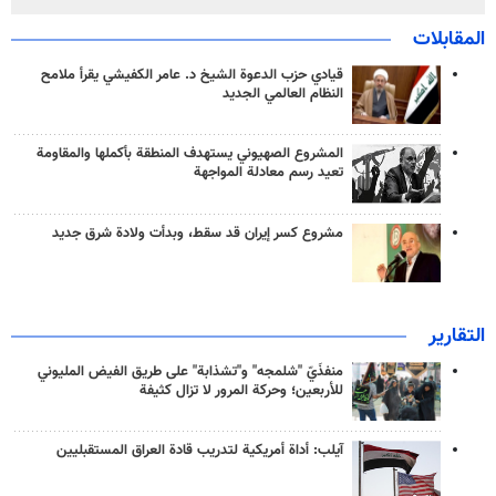
المقابلات
قيادي حزب الدعوة الشيخ د. عامر الكفيشي يقرأ ملامح
النظام العالمي الجديد
المشروع الصهيوني يستهدف المنطقة بأكملها والمقاومة
تعيد رسم معادلة المواجهة
مشروع كسر إيران قد سقط، وبدأت ولادة شرق جديد
التقارير
منفذَيّ "شلمجه" و"تشذابة" على طريق الفيض المليوني
للأربعين؛ وحركة المرور لا تزال كثيفة
آيلب: أداة أمريكية لتدريب قادة العراق المستقبليين