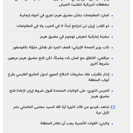
مخططات أمريكية لتفتيت الجيش
عُمان: المفاوضات بشأن مضيق هرمز تجري في أجواء إيجابية
ذو القدر: إيران لن تتراجع أبداً؛ لا في الحرب ولا في المفاوضات
سفينة إماراتية تتعرض لهجوم في مضيق هرمز
نائب وزير الصحة الإيراني: قصف لامِرد تمّ بقنابل ملوّثة بالفوسفور
عراقجي: الاتفاق مع عُمان بات وشيكاً، لكن فتح مضيق هرمز مرهون
بشروط أخرى
إنذار باقتراب نفاد مخزونات الدفاع الجوي لدول الخليج الفارسي يقرع
أبواب المنطقة
الحرس الثوري: على الولايات المتحدة قبول شروط إيران لإعادة فتح
مضيق هرمز
شاهد..فيديو من قائد الثورة آية الله السيد مجتبى الخامنئي نشر
لأول مرة
ولايتي: القوات الأجنبية يجب أن تغادر المنطقة