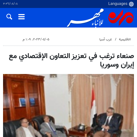
٠٨‏/٠٨‏/٢٠٢٦
الاقلیمیة
غرب آسیا
٠٥‏/٠٤‏/٢٠٢٣، ١:٠٩ م
صنعاء ترغب في تعزيز التعاون الإقتصادي مع
إيران وسوريا