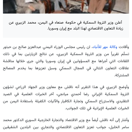
أعلن وزير الثروة السمكية في حكومة صنعاء في اليمن، محمد الزبيري عن
زيادة التعاون الاقتصادي لهذا البلد مع إيران وسوريا.
وأفادت
وكالة مهر للأنباء
، ان رئيس مجلس الوزراء اليمني عبدالعزيز صالح بن حبتور
تسلّم تقريراً من وزير الثروة السمكية الزبيري، عن نتائج الزيارتين بما في ذلك
اللقاءات التي أجراها مع المسؤولين في إيران وسوريا والتي جرى خلالها مناقشة
علاقات التعاون الثنائي في المجال السمكي وسبل تعزيزها بما يخدم المصالح
المشتركة.
وأوضح الزبيري في هذا التقرير أنه ناقش مع معاون وزير الجهاد الزراعي لشؤون
الثروة السمكية الإيراني رضا أحمدي ميانجي، آخر الخبرات العلمية في الصيد
التقليدي والاستزراع السمكي وتجارة الكافيار والآليات الكفيلة باستفادة اليمن من
الخبرات العلمية الإيرانية في تلك الجوانب.
وأشار إلى أنه ناقش أيضاً مع وزير الاقتصاد والتجارة الخارجية السوري الدكتور محمد
سامر الخليل، جوانب تعزيز التعاون الاقتصادي والتجاري بين البلدين الشقيقين