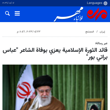
٠٧‏/٠٨‏/٢٠٢٦
إيران
المجتمع
٢٣‏/٠٤‏/٢٠٢٣، ٨:٥٦ م
عبر رسالة؛
قائد الثورة الإسلامية يعزي بوفاة الشاعر "عباس
براتي بور"