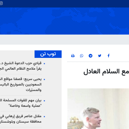
توب تن
قيادي حزب الدعوة الشيخ د. 
يقرأ ملامح النظام العالمي ال
مع السلام العادل
يحيى سريع: قصفنا مواقع الم
السعوديين بالصواريخ الباليس
والمسيّرات
بيان مهم للقوات المسلحة ال
"عملية واسعة وخاصة"
مقتل عناصر فريق إرهابي في
محافظة سيستان وبلوشستان