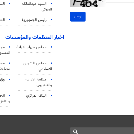
السید عبدالملک
الش
الحوثي
ارسل
رئيس الجمهورية
الشي
اخبار المنظمات والمؤسسات
مجلس خبراء القيادة
مجل
الدستو
مجلس الشورى
مجم
الاسلامي
مصلحة 
منظمة الاذاعة
وزار
والتلفزیون
البنك المركزي
اتحا
والتلفز