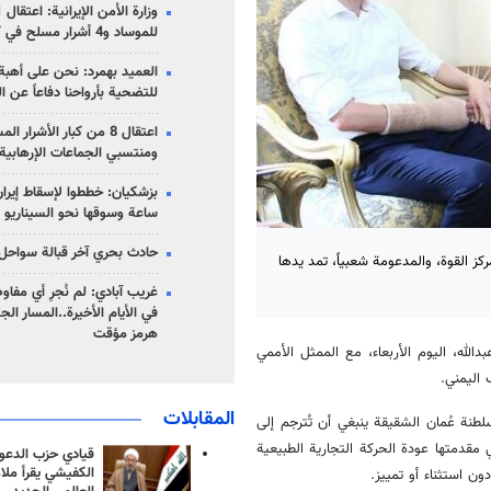
للموساد و4 أشرار مسلح في كرمان
العميد بهمرد: نحن على أهبة 
للتضحية بأرواحنا دفاعاً عن ا
اعتقال 8 من كبار الأشرار 
ومنتسبي الجماعات الإرهابية
ساعة وسوقها نحو السيناريو 
حادث بحري آخر قبالة سواحل 
ز القوة، والمدعومة شعبياً، تمد يدها
غريب آبادي: لم نُجرِ أي مفاو
في الأيام الأخيرة..المسار ال
هرمز مؤقت
لله، اليوم الأربعاء، مع الممثل الأممي
اليمني.
المقابلات
ة عُمان الشقيقة ينبغي أن تُترجم إلى
مقدمتها عودة الحركة التجارية الطبيعية
قيادي حزب الدعوة
الكفيشي يقرأ ملا
ن استثناء أو تمييز.