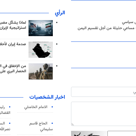
الرأي
ل سياسي
لماذا يشكّل مضيق
استراتيجية لإيران
ك مساعي حثیثة من أجل تقسیم الیمن
صدمة إيران لأحلام
من الإخفاق في ال
الحصار البري على 
اخبار الشخصيات
الامام الخامنئي
رئی
القضائی
الحاج قاسم
الس
سليماني
نصرالله