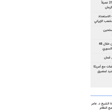
وزارة الأمن الإيرانية: اعتقال 21 عميلاً
الاستعداد
لشعب الإيراني
المسلحين
بزشكيان: خططوا لإسقاط إيران خلال 48
السوري
عُمان
ضات مع أمريكا
جديد لمضيق
 الشيخ د. عامر
مح النظام