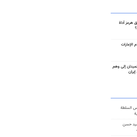
 هرمز أداة
؟
 الإمارات
ميدان إلى وهم
إيران
س السلطة
ة
يد حسن