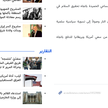
العالمي الجديد
ساعي الحميدة باتجاه تحقيق السلام في
المشروع الصهيو
المنطقة بأكملها و
رسم معادلة الموا
لنار وصولاً إلى تسوية سياسية سلمية
مشروع كسر إيران
وبدأت ولادة شرق
 سعي أمريكا وبريطانيا للدفع باتجاه
التقارير
منفذَيّ "شلمجه" 
طريق الفيض الملي
وحركة المرور لا ت
آيلب: أداة أمريكي
العراق المستقبلي
استدعاء القائم بال
إلى وزارة الخارجية