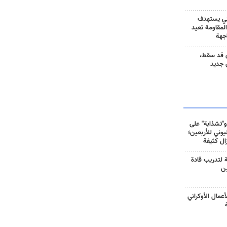
ني يستهدف
المقاومة تعيد
جهة
 قد سقط،
 جديد
و"تشذابة" على
وني للأربعين؛
زال كثيفة
ة لتدريب قادة
ين
أعمال الأوكراني