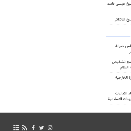
يخ عيسى قاسم
خ الزكزاكي
س صيانة
ر
ع تشخيص
النظام
ة الخارجية
د الاذاعات
يونات الاسلامية