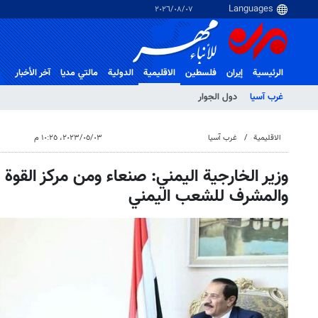
٠٧‏/٠٨‏/٢٠٢٦
الرئيسية
إيران
فلسطین
الاقلیمیة
الدولية
مالتي مدیا
آخر الأخبار
غرب آسیا
دول الجوار
الاقلیمیة
غرب آسیا
٠٣‏/٠٥‏/٢٠٢٣، ١٠:٢٥ م
وزير الخارجية اليمني: صنعاء ومن مركز القوة 
والمشرف للشعب اليمني