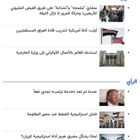
منفذَيّ "شلمجه" و"تشذابة" على طريق الفيض المليوني
للأربعين؛ وحركة المرور لا تزال كثيفة
آيلب: أداة أمريكية لتدريب قادة العراق المستقبليين
استدعاء القائم بالأعمال الأوكراني إلى وزارة الخارجية
الرأي
عندما لم تعد «خدعة ترامب» تجدي نفعاً
فشل استراتيجية الضغط ضد محور المقاومة
لماذا يشكّل مضيق هرمز أداة استراتيجية لإيران؟