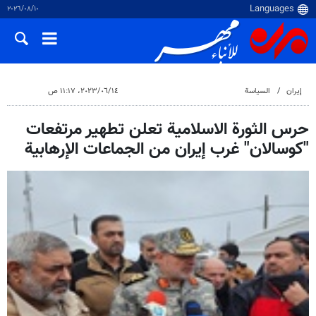
١٠‏/٠٨‏/٢٠٢٦
إيران
السياسة
١٤‏/٠٦‏/٢٠٢٣، ١١:١٧ ص
حرس الثورة الاسلامية تعلن تطهیر مرتفعات
"كوسالان" غرب إيران من الجماعات الإرهابية