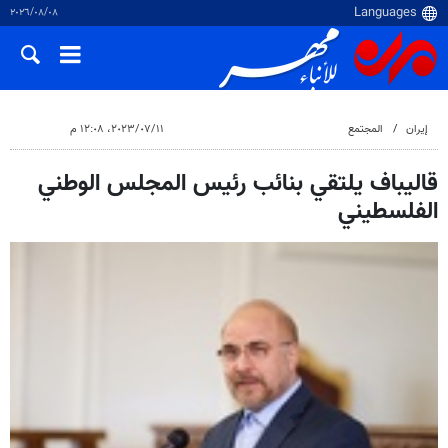
٠٨‏/٠٨‏/٢٠٢٦
إيران
المجتمع
١١‏/٠٧‏/٢٠٢٣، ١٢:٠٨ م
قالیباف يلتقي بنائب رئيس المجلس الوطني
الفلسطيني