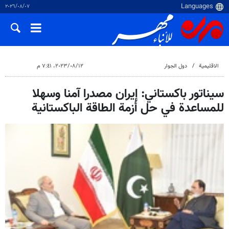
٠٧‏/٠٨‏/٢٠٢٦
الاقلیمیة
دول الجوار
١٢‏/٠٨‏/٢٠٢٣، ٧:٤١ م
سيناتور باكستاني: إيران مصدرا آمنا وسهلا
للمساعدة في حل أزمة الطاقة الباكستانية