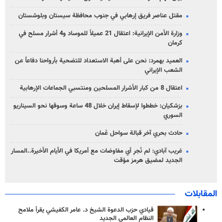
مقتل عناصر فريق إرهابي في جنوب محافظة سيستان وبلوشستان
وزارة الأمن الإيرانية: اعتقال 21 عميلاً للموساد و4 أشرار مسلح في
كرمان
العميد بهمرد: نحن على أهبة الاستعداد للتضحية بأرواحنا دفاعاً عن
الشعب الإيراني
اعتقال 8 من كبار الأشرار المسلحين ومنتسبي الجماعات الإرهابية
بزشكيان: خططوا لإسقاط إيران خلال 48 ساعة وسوقها نحو السيناريو
السوري
حادث بحري آخر قبالة سواحل عُمان
غريب آبادي: لم نُجرِ أي مفاوضات مع أمريكا في الأيام الأخيرة..المسار
الجديد لمضيق هرمز مؤقت
المقابلات
قيادي حزب الدعوة الشيخ د. عامر الكفيشي يقرأ ملامح
النظام العالمي الجديد