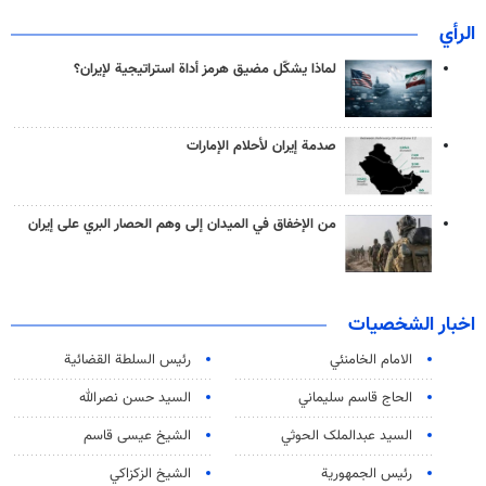
الرأي
لماذا يشكّل مضيق هرمز أداة استراتيجية لإيران؟
صدمة إيران لأحلام الإمارات
من الإخفاق في الميدان إلى وهم الحصار البري على إيران
اخبار الشخصيات
الامام الخامنئي
رئیس السلطة القضائیة
الحاج قاسم سليماني
السيد حسن نصرالله
السید عبدالملک الحوثي
الشيخ عيسى قاسم
رئيس الجمهورية
الشيخ الزكزاكي