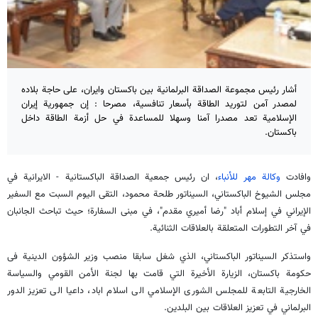
أشار رئيس مجموعة الصداقة البرلمانية بين باكستان وايران، على حاجة بلاده
لمصدر آمن لتوريد الطاقة بأسعار تنافسية، مصرحا : إن جمهورية إيران
الإسلامية تعد مصدرا آمنا وسهلا للمساعدة في حل أزمة الطاقة داخل
باكستان.
وافادت
وكالة مهر للأنباء
، ان رئيس جمعية الصداقة الباکستانیة - الايرانية في
مجلس الشیوخ الباکستاني، السيناتور طلحة محمود، التقى الیوم السبت مع السفير
الإيراني في إسلام أباد "رضا أمیري مقدم"، في مبنی السفارة؛ حيث تباحث الجانبان
في آخر التطورات المتعلقة بالعلاقات الثنائية.
واستذکر السيناتور الباكستاني، الذي شغل سابقا منصب وزير الشؤون الدينية فی
حكومة باكستان، الزيارة الأخيرة التي قامت بها لجنة الأمن القومي والسياسة
الخارجية التابعة للمجلس الشوری الإسلامي الى اسلام اباد، داعيا الى تعزيز الدور
البرلماني في تعزيز العلاقات بين البلدین.