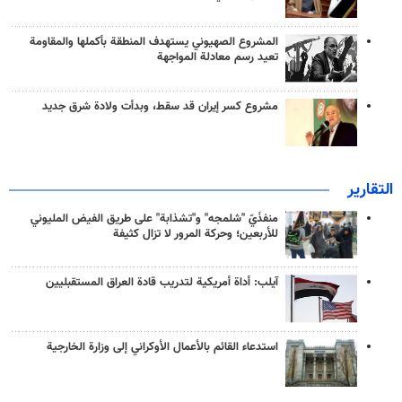
المشروع الصهيوني يستهدف المنطقة بأكملها والمقاومة
تعيد رسم معادلة المواجهة
مشروع كسر إيران قد سقط، وبدأت ولادة شرق جديد
التقارير
منفذَيّ "شلمجه" و"تشذابة" على طريق الفيض المليوني
للأربعين؛ وحركة المرور لا تزال كثيفة
آيلب: أداة أمريكية لتدريب قادة العراق المستقبليين
استدعاء القائم بالأعمال الأوكراني إلى وزارة الخارجية