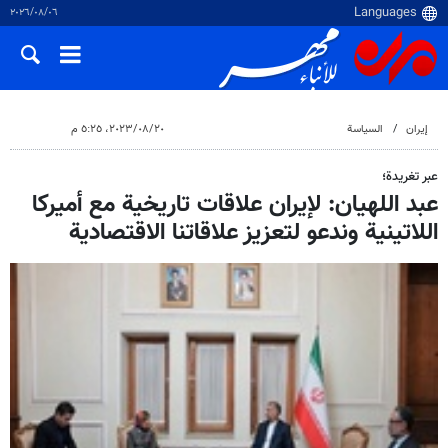
٠٦‏/٠٨‏/٢٠٢٦
إيران
السياسة
٢٠‏/٠٨‏/٢٠٢٣، ٥:٢٥ م
عبر تغريدة؛
عبد اللهيان: لإيران علاقات تاريخية مع أميركا
اللاتينية وندعو لتعزيز علاقاتنا الاقتصادية