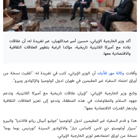
أكد وزير الخارجية الإيراني، حسين أمير عبداللهيان، عبر تغريدة له، أن علاقات
بلاده مع أميركا اللاتينية تاريخية، مؤكدا الرغبة بتطوير العلاقات الثقافية
والاقتصادية معها.
وأفادت
وكالة مهر للأنباء
، أن الوزير الإيراني، كتب في تغريدة له: "تلقيت نسخة من
أوراق اعتماد السفراء غير المقيمين في طهران لدول كولومبيا والإكوادور وبيرو".
وتابع وزير الخارجية الإيراني: "لإيران علاقات تاريخية مع أميركا اللاتينية، وتدعم
جهود السلام والمفاوضات في هذه المنطقة، وتدعو إلى تعزيز العلاقات الثقافية
وازدهار القدرات الاقتصادية معها".
هذا و قدم السفراء غير المقيمين لدول كولومبيا "جوليو أنيبال ريانو فالانديا" والبيرو
"سيزار أوغوستو دي لاس كاساس دياز" والاكوادور السيدة "لورديس بوما بوما"
نسخة من اوراق اعتمادهم لوزير الخارجية الإيراني.