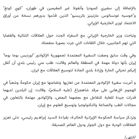
بالإضافة إلى سفيري كمبوديا وأنغولا غير المقيمين في طهران، "كوي كونغ"
و"خوسيه غونسالوس مارتينيز باتريسيو" الذين قدّموا بدورهم نسخة من أوراق
الاعتماد لوزير الخارجية الإيراني.
وتباحث وزير الخارجية الإيراني مع السفراء الجدد حول العلاقات الثنائية والقضايا
التي تهم الجانبين، خلال اللقاءات التي جرت بصورة منفصلة.
وفي وقت سابق وصفت السفيرة المعتمدة لجمهورية الإكوادور "لورديس بوما بوما"
إيران بأنها دولة مهمة في المنطقة والعالم وقالت: طلب مني رئيس بلدي أن أنقل
إليكم تحياتي الحارة وإرادة بلدي الجادة لتوسيع العلاقات مع ايران.
و أعربت سفيرة الإكوادور المعتمدة عن تعازيها وتضامنها مع إيران حكومةً وشعباً في
الهجوم الإرهابي على مرقد شاهجراغ (عليه السلام)، وقالت: إن البلدين لديهما
قدرات جيدة للغاية للتفاعل مع بعضهما البعض، والإكوادور مهتمة بالتعاون في
مجالات الطب والصناعة والتكنولوجيا وتوسيع العلوم مع إيران.
وترتكز سياسة الحكومة الإيرانية الحالية، بقيادة السيد إبراهيم رئيسي، على تعزيز
العلاقات الودية مع دول الجوار ودول العالم الصديقة.
/انتهى/