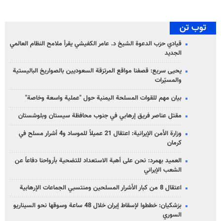
توب تن
قيادي حزب الدعوة الشيخ د. عامر الكفيشي يقرأ ملامح النظام العالمي
الجديد
يحيى سريع: قصفنا مواقع المرتزقة السعوديين بالصواريخ الباليستية
والمسيّرات
بيان مهم للقوات المسلحة اليمنية حول "عملية واسعة وخاصة"
مقتل عناصر فريق إرهابي في جنوب محافظة سيستان وبلوشستان
وزارة الأمن الإيرانية: اعتقال 21 عميلاً للموساد و4 أشرار مسلح في
كرمان
العميد بهمرد: نحن على أهبة الاستعداد للتضحية بأرواحنا دفاعاً عن
الشعب الإيراني
اعتقال 8 من كبار الأشرار المسلحين ومنتسبي الجماعات الإرهابية
بزشكيان: خططوا لإسقاط إيران خلال 48 ساعة وسوقها نحو السيناريو
السوري