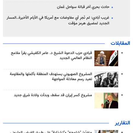
حادث بحري آخر قبالة سواحل عُمان
غريب آبادي: لم نُجرِ أي مفاوضات مع أمريكا في الأيام الأخيرة..المسار
الجديد لمضيق هرمز مؤقت
المقابلات
قيادي حزب الدعوة الشيخ د. عامر الكفيشي يقرأ ملامح
النظام العالمي الجديد
المشروع الصهيوني يستهدف المنطقة بأكملها والمقاومة
تعيد رسم معادلة المواجهة
مشروع كسر إيران قد سقط، وبدأت ولادة شرق جديد
التقارير
منفذَيّ "شلمجه" و"تشذابة" على طريق الفيض المليوني