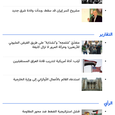
مشروع كسر إيران قد سقط، وبدأت ولادة شرق جديد
التقارير
منفذَيّ "شلمجه" و"تشذابة" على طريق الفيض المليوني
للأربعين؛ وحركة المرور لا تزال كثيفة
آيلب: أداة أمريكية لتدريب قادة العراق المستقبليين
استدعاء القائم بالأعمال الأوكراني إلى وزارة الخارجية
الرأي
فشل استراتيجية الضغط ضد محور المقاومة