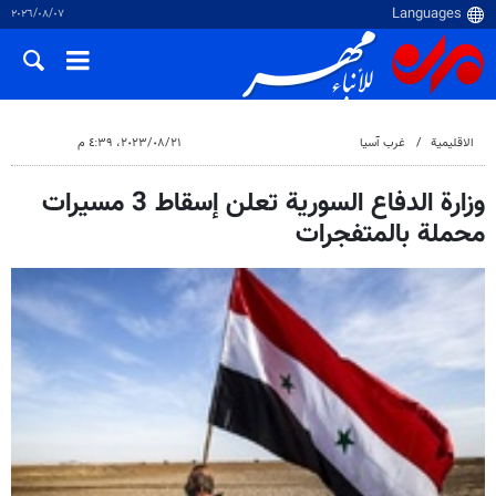
٠٧‏/٠٨‏/٢٠٢٦
الاقلیمیة
غرب آسیا
٢١‏/٠٨‏/٢٠٢٣، ٤:٣٩ م
وزارة الدفاع السورية تعلن إسقاط 3 مسيرات
محملة بالمتفجرات