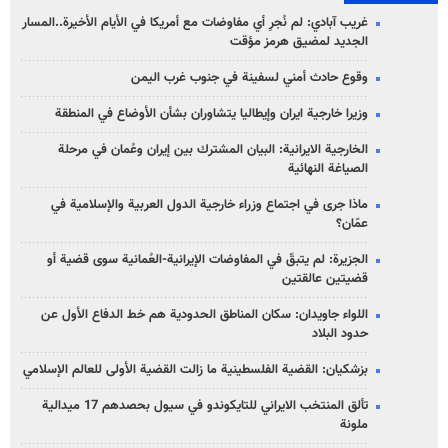
غريب آبادي: لم نُجرِ أي مفاوضات مع أمريكا في الأيام الأخيرة..المسار
الجديد لمضيق هرمز مؤقت
وقوع حادث أمني لسفينة في جنوب غرب اليمن
وزيرا خارجية ايران وإيطاليا يتشاوران بشأن الأوضاع في المنطقة
الخارجية الايرانية: البيان المشترك بين إيران وعُمان في مرحلة
الصياغة النهائية
ماذا جرى في اجتماع وزراء خارجية الدول العربية والإسلامية في
عمّان؟
الجزيرة: لم يتبقّ في المفاوضات الإيرانية-العُمانية سوى قضية أو
قضيتين عالقتين
اللواء جاويدان: سكان المناطق الحدودية هم خط الدفاع الأول عن
حدود البلاد
بزشكيان: القضية الفلسطينية ما زالت القضية الأولى للعالم الإسلامي
تألق المنتخب الايراني للتايكوندو في سيول بحصدهم 17 ميدالية
ملونة