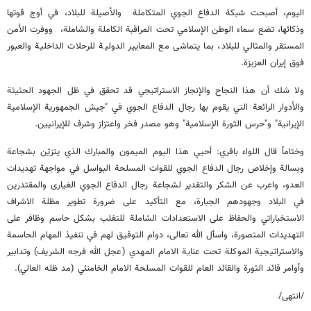
اليوم، أصبحت شبكة الدفاع الجوي المتكاملة والأصيلة للبلاد، في أوج قوتها
وذكائها، تضع سماء الوطن الإسلامي تحت المراقبة الكاملة والشاملة، ووفرت الأمن
المستقر والمثالي للبلاد، بما يتماشى مع المعايير الدولية للرحلات الداخلية والعبور
فوق إيران العزيزة.
ولا شك أن هذا النجاح والإنجاز الاستراتيجي قد تحقق في ظل الجهود الحثيثة
والأدوار الرائعة التي يقوم بها رجال الدفاع الجوي في "جيش الجمهورية الإسلامية
الإيرانية" و"حرس الثورة الإسلامية" وهو مصدر فخر واعتزاز وشرف للإيرانيين.
وختاماً قال اللواء باقري: أحيي هذا اليوم الميمون والمبارك الذي يتزيّن بشجاعة
وبسالة وإخلاص رجال الدفاع الجوي للقوات المسلحة البواسل في مواجهة تهديدات
العدو، واعرب عن الشكر والتقدير لشجاعة رجال الدفاع الجوي الغيارى والمقتدرين
في البلاد وجهودهم الجبارة، مع التأكيد على ضرورة تطوير مظلة الاشراف
الاستخباراتي والحفاظ على الاستعدادات الشاملة للتغلب بشكل حاسم وظافر على
التهديدات المتصورة، واسأل الله تعالى، دوام التوفيق لهم في تنفيذ المهام الحاسمة
والاستراتيجية الموكلة تحت عناية الامام المهدي (عجل الله فرجه الشريف) وتدابير
وأوامر قائد الثورة والقائد العام للقوات المسلحة الامام الخامنئي (مد ظله العالي).
/انتهى/