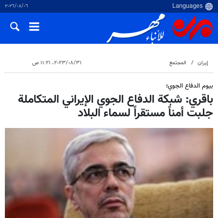
٠٦‏/٠٨‏/٢٠٢٦
إيران
المجتمع
٣١‏/٠٨‏/٢٠٢٣، ١١:٢١ ص
بيوم الدفاع الجوي؛
باقري: شبكة الدفاع الجوي الإيراني المتكاملة
جلبت أمناً مستقراً لسماء البلاد