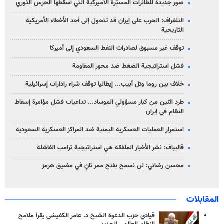
صور جديدة للطائرات المسيّرة الأميركية التي أسقطها الحرس الثوري
التلغراف: الحرب على إيران قد تتحول إلى أحد الأخطاء الأمريكية
التاريخية
توقف غير مسبوق لصادرات النفط السعودي إلى أميركا
فشل استراتيجية الضغط ضد محور المقاومة
خلاف بين روما وتل أبيب... إيطاليا توقف شراء رادارات إسرائيلية
طرد اثنين من كبار مسؤولي الموساد... تداعيات فشل مؤامرة إسقاط
النظام في إيران
استمرار العمليات العسكرية اليمنية ضد المراكز العسكرية السعودية
قاليباف: نشر الأخبار الملفقة هي استراتيجية ترامب الفاشلة
محسن رضائي: لن نسمح بفتح ممر ثانٍ في مضيق هرمز
المقابلات
قيادي حزب الدعوة الشيخ د. عامر الكفيشي يقرأ ملامح