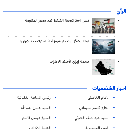
الرأي
فشل استراتيجية الضغط ضد محور المقاومة
لماذا يشكّل مضيق هرمز أداة استراتيجية لإيران؟
صدمة إيران لأحلام الإمارات
اخبار الشخصيات
الامام الخامنئي
رئیس السلطة القضائیة
الحاج قاسم سليماني
السيد حسن نصرالله
السید عبدالملک الحوثي
الشيخ عيسى قاسم
رئيس الجمهورية
الشيخ الزكزاكي