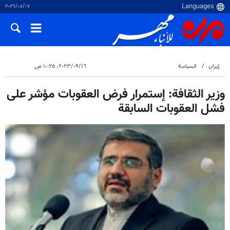
٠٧‏/٠٨‏/٢٠٢٦
إيران
السياسة
١٦‏/٠٩‏/٢٠٢٣، ١٠:٢٥ ص
وزير الثقافة: إستمرار فرض العقوبات مؤشر على
فشل العقوبات السابقة