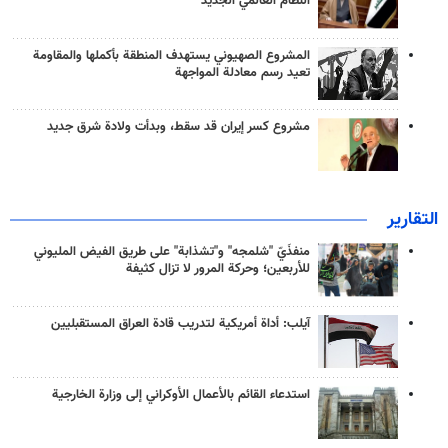
النظام العالمي الجديد
المشروع الصهيوني يستهدف المنطقة بأكملها والمقاومة
تعيد رسم معادلة المواجهة
مشروع كسر إيران قد سقط، وبدأت ولادة شرق جديد
التقارير
منفذَيّ "شلمجه" و"تشذابة" على طريق الفيض المليوني
للأربعين؛ وحركة المرور لا تزال كثيفة
آيلب: أداة أمريكية لتدريب قادة العراق المستقبليين
استدعاء القائم بالأعمال الأوكراني إلى وزارة الخارجية