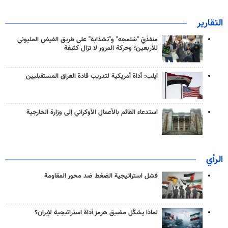
التقارير
منفذَيّ "شلمجه" و"تشذابة" على طريق الفيض المليوني
للأربعين؛ وحركة المرور لا تزال كثيفة
آيلب: أداة أمريكية لتدريب قادة العراق المستقبليين
استدعاء القائم بالأعمال الأوكراني إلى وزارة الخارجية
الرأي
فشل استراتيجية الضغط ضد محور المقاومة
لماذا يشكّل مضيق هرمز أداة استراتيجية لإيران؟