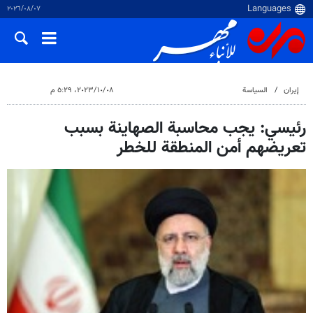
٠٧‏/٠٨‏/٢٠٢٦
إيران
السياسة
٠٨‏/١٠‏/٢٠٢٣، ٥:٢٩ م
رئيسي: يجب محاسبة الصهاينة بسبب
تعريضهم أمن المنطقة للخطر