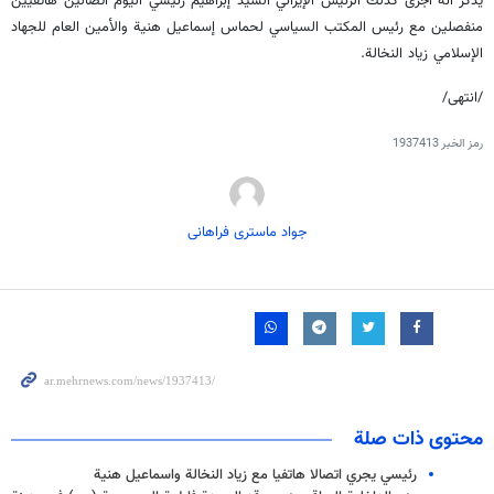
يذكر انه اجرى كذلك الرئيس الإيراني السيد إبراهيم رئيسي اليوم اتصالين هاتفيين
منفصلين مع رئيس المكتب السياسي لحماس إسماعيل هنية والأمين العام للجهاد
الإسلامي زياد النخالة.
/انتهى/
رمز الخبر
1937413
جواد ماستری فراهانی
محتوى ذات صلة
رئيسي يجري اتصالا هاتفيا مع زياد النخالة واسماعيل هنية