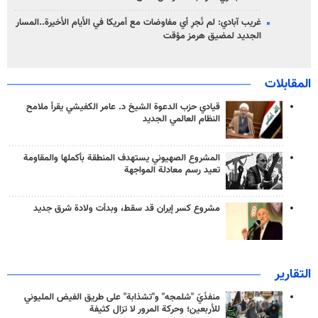
غريب آبادي: لم نُجرِ أي مفاوضات مع أمريكا في الأيام الأخيرة..المسار
الجديد لمضيق هرمز مؤقت
المقابلات
قيادي حزب الدعوة الشيخ د. عامر الكفيشي يقرأ ملامح
النظام العالمي الجديد
المشروع الصهيوني يستهدف المنطقة بأكملها والمقاومة
تعيد رسم معادلة المواجهة
مشروع كسر إيران قد سقط، وبدأت ولادة شرق جديد
التقارير
منفذَيّ "شلمجه" و"تشذابة" على طريق الفيض المليوني
للأربعين؛ وحركة المرور لا تزال كثيفة