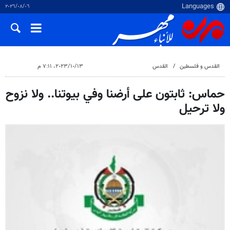
٠٦‏/٠٨‏/٢٠٢٦
القدس و فلسطین
القدس
١٣‏/١٠‏/٢٠٢٣، ٧:١١ م
حماس: ثابتون على أرضنا وفي بيوتنا.. ولا نزوح
ولا ترحيل