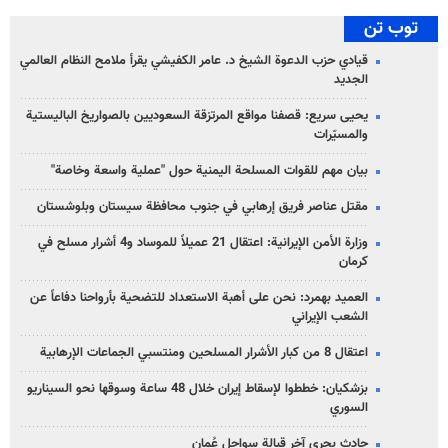
توب تن
قيادي حزب الدعوة الشيخ د. عامر الكفيشي يقرأ ملامح النظام العالمي
الجديد
يحيى سريع: قصفنا مواقع المرتزقة السعوديين بالصواريخ الباليستية
والمسيّرات
بيان مهم للقوات المسلحة اليمنية حول "عملية واسعة وخاصة"
مقتل عناصر فريق إرهابي في جنوب محافظة سيستان وبلوشستان
وزارة الأمن الإيرانية: اعتقال 21 عميلاً للموساد و4 أشرار مسلح في
كرمان
العميد بهمرد: نحن على أهبة الاستعداد للتضحية بأرواحنا دفاعاً عن
الشعب الإيراني
اعتقال 8 من كبار الأشرار المسلحين ومنتسبي الجماعات الإرهابية
بزشكيان: خططوا لإسقاط إيران خلال 48 ساعة وسوقها نحو السيناريو
السوري
حادث بحري آخر قبالة سواحل عُمان