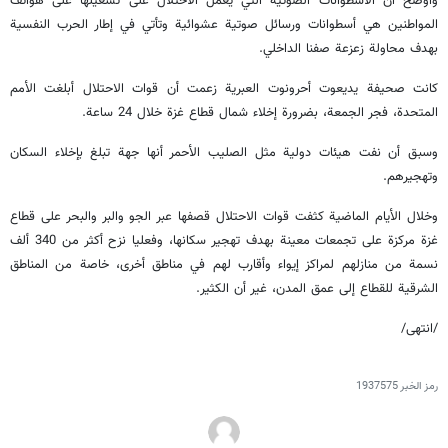
وأوضح أن الأسطوانات الصوتية التي يعمل الاحتلال على تشغيلها على هواتف
المواطنين هي أسطوانات ورسائل صوتية عشوائية وتأتي في إطار الحرب النفسية
بهدف محاولة زعزعة صفنا الداخلي.
كانت صحيفة يديعوت أحرونوت العبرية زعمت أن قوات الاحتلال أبلغت الأمم
المتحدة، فجر الجمعة، بضرورة إخلاء شمال قطاع غزة خلال 24 ساعة.
وسبق أن نفت هيئات دولية مثل الصليب الأحمر أنها جهة تبلغ بإخلاء السكان
وتهجيرهم.
وخلال الأيام الماضية كثفت قوات الاحتلال قصفها عبر الجو والبر والبحر على قطاع
غزة مركزة على تجمعات معينة بهدف تهجير سكانها، وفعليا نزح أكثر من 340 ألف
نسمة من منازلهم لمراكز إيواء وأقارب لهم في مناطق أخرى، خاصة من المناطق
الشرقية للقطاع إلى عمق المدن، غير أن الكثير.
/انتهى/
رمز الخبر
1937575