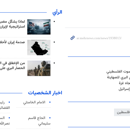
الرأي
لماذا يشكّل مضيق
استراتيجية لإيران
صدمة إيران لأحلام
من الإخفاق في ال
الحصار البري على 
لصوت الفلسطيني
 البري للصهاينة
اه غزة
سرائيل
اخبار الشخصيات
الامام الخامنئي
رئی
القضائی
فلسطين
الحاج قاسم
الس
سليماني
نصرالله