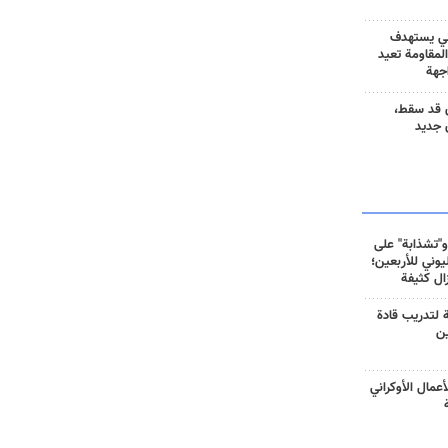
ني يستهدف
المقاومة تعيد
جهة
 قد سقط،
 جديد
و"تشذابة" على
وني للأربعين؛
زال كثيفة
ة لتدريب قادة
ين
أعمال الأوكراني