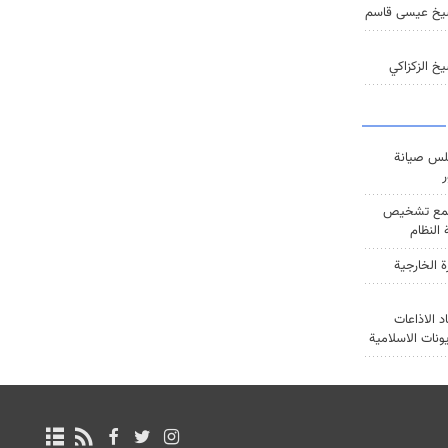
يخ عيسى قاسم
خ الزكزاكي
س صيانة
ر
ع تشخيص
النظام
ة الخارجية
د الاذاعات
يونات الاسلامية