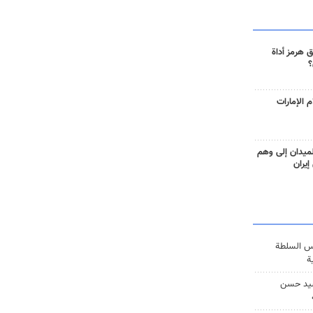
 هرمز أداة
؟
 الإمارات
ميدان إلى وهم
إيران
س السلطة
ة
يد حسن