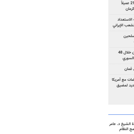
وزارة الأمن الإيرانية: اعتقال 21 عميلاً
الاستعداد
لشعب الإيراني
المسلحين
بزشكيان: خططوا لإسقاط إيران خلال 48
السوري
عُمان
ضات مع أمريكا
جديد لمضيق
 الشيخ د. عامر
مح النظام