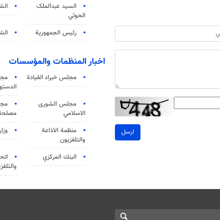
السید عبدالملک
الش
الحوثي
رئيس الجمهورية
الشي
اخبار المنظمات والمؤسسات
مجلس خبراء القيادة
مجل
الدستو
مجلس الشورى
مجم
الاسلامي
مصلحة 
منظمة الاذاعة
وزار
ارسل
والتلفزیون
البنك المركزي
اتحا
والتلفز