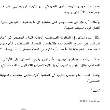
وحذر قائد حرس الثورة، الكيان الصهيوني من التوجه لهجوم بري على قطاع 
وسيصبح مكاناً لدفن جنوده.
وأضاف: "ان غزة هي عصا موسى التي ستبتلع كل ما يلقفونه... غزة هي مقبرة 
أطفال غزة والسيطرة عليهم".
وقال اللواء سلامي إن المقاومة الفلسطينية أدخلت الكيان الصهيوني في أزمة، 
إسرائيل هي مسرح الاضطرابات والكوابيس الرهيبة. المسؤولون الأوروبيو
ليمنحوهم (الصهاينة) تنفساً صناعياً ويفكروا في كيفية تعويض تلك الهزيمة الثقي
واعتبر زيارات مسؤولين أوروبيين وأميركيين رفيعي المستوى إلى الأراضي ا
المحتضر، وقال: "إنهم يعتقدون أن بإمكانهم تعويض تلك الهزيمة الفادحة التي
وشدد القائد العام لحرس الثورة في الختام: "غزة ستبقى مقاومة والصهاينة 
فلسطين".
/انتهى/
رمز الخبر
1938013