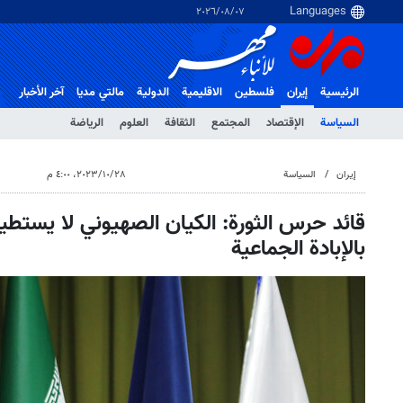
٠٧‏/٠٨‏/٢٠٢٦
الرئيسية
إيران
فلسطین
الاقلیمیة
الدولية
مالتي مدیا
آخر الأخبار
السياسة
الإقتصاد
المجتمع
الثقافة
العلوم
الرياضة
إيران
السياسة
٢٨‏/١٠‏/٢٠٢٣، ٤:٠٠ م
قائد حرس الثورة: الكيان الصهيوني لا يستط
بالإبادة الجماعية