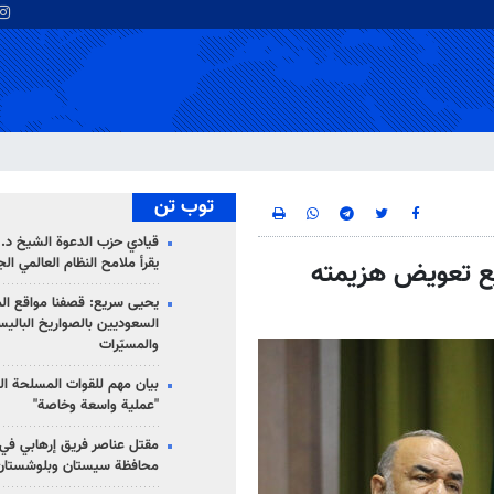
توب تن
قيادي حزب الدعوة الشيخ د. 
يقرأ ملامح النظام العالمي ال
يع تعويض هزيمته
يحيى سريع: قصفنا مواقع الم
السعوديين بالصواريخ الباليس
والمسيّرات
بيان مهم للقوات المسلحة ال
"عملية واسعة وخاصة"
مقتل عناصر فريق إرهابي في
محافظة سيستان وبلوشستان