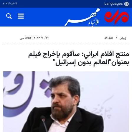
٠٩‏/٠٨‏/٢٠٢٦
إيران
الثقافة
٢٩‏/١٠‏/٢٠٢٣، ١١:٥٢ ص
منتج افلام ايراني: سأقوم بإخراج فيلم
بعنوان"العالم بدون إسرائيل"