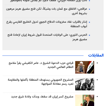
نائب وزير الصحة الإيراني: قصف لامِرد تمّ بقنابل ملوّثة بالفوسفور
عراقجي: الاتفاق مع عُمان بات وشيكاً، لكن فتح مضيق هرمز مرهون
بشروط أخرى
إنذار باقتراب نفاد مخزونات الدفاع الجوي لدول الخليج الفارسي يقرع
أبواب المنطقة
الحرس الثوري: على الولايات المتحدة قبول شروط إيران لإعادة فتح
مضيق هرمز
المقابلات
قيادي حزب الدعوة الشيخ د. عامر الكفيشي يقرأ ملامح
النظام العالمي الجديد
المشروع الصهيوني يستهدف المنطقة بأكملها والمقاومة
تعيد رسم معادلة المواجهة
مشروع كسر إيران قد سقط، وبدأت ولادة شرق جديد