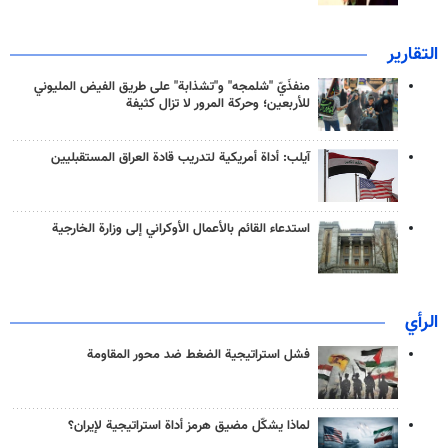
التقارير
منفذَيّ "شلمجه" و"تشذابة" على طريق الفيض المليوني
للأربعين؛ وحركة المرور لا تزال كثيفة
آيلب: أداة أمريكية لتدريب قادة العراق المستقبليين
استدعاء القائم بالأعمال الأوكراني إلى وزارة الخارجية
الرأي
فشل استراتيجية الضغط ضد محور المقاومة
لماذا يشكّل مضيق هرمز أداة استراتيجية لإيران؟