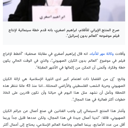
صرح المنتج الإيراني للأفلام، ابراهيم اصغري، بانه قدم خطة سينمائية لإنتاج
فيلم موضوعه "العالم بدون إسرائيل".
وأفادت
وكالة مهر للأنباء
، انه قال إبراهيم أصغري في مقابلة صحفية: "أخطط لإخراج
فيلم في موضوع "العالم بدون الكيان الصهيوني"، والذي في الوقت الحالي يكون
خطة وفكرة، وأتمنى أن اتمكن من إكمالها في الأشهر المقبلة".
وتابع: "إن من القضايا ذات اهتمام كبير لدى الثورة الإسلامية هي ازالة الكيان
الصهيوني وحرية الشعب الفلسطيني والأراضي المحتلة...اننا منذ 43 عامًا ننتظر هذه
اللحظة ونأمل أن نشهد مثل هذا اليوم في حياتنا وأن نكون قادرين على اتخاذ
خطوات أكثر فعالية في هذا المجال".
وأشار هذا المنتج السينمائي إلى واجب الفنانين في صنع أعمال عن جرائم الكيان
الصهيوني، قائلا: "لدينا أعمال جيدة في هذا المجال، ولكن عددها قليل جداً وربما
أقل من عدد الأصابع، بينما العالم، وخاصة العالم الإسلامي، يحتاج إلى أعمال أكثر