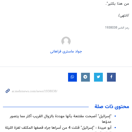
من هذا بكثير".
/انتهى/
رمز الخبر
1938038
جواد ماستری فراهانی
محتوى ذات صلة
"إسرائيل" أصبحت مقتنعة بـأنها مهددة بالزوال القريب أكثر مما يتصور
عدوّها
أبو عبيدة : "إسرائيل" قتلت 4 من أسراها جراء قصفها المكثف لغزة الليلة