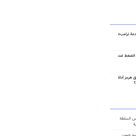
دعة ترامب»
 الضغط ضد
 هرمز أداة
؟
س السلطة
ة
يد حسن