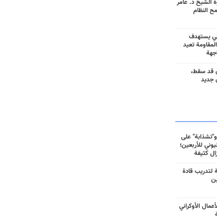
 الشيخ د. عامر
مح النظام
ني يستهدف
المقاومة تعيد
جهة
 قد سقط،
 جديد
و"تشذابة" على
وني للأربعين؛
زال كثيفة
ة لتدريب قادة
ين
أعمال الأوكراني