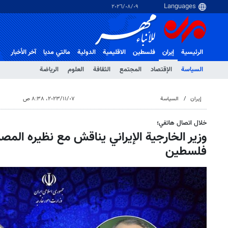
٠٩‏/٠٨‏/٢٠٢٦
الرئيسية
إيران
فلسطین
الاقلیمیة
الدولية
مالتي مدیا
آخر الأخبار
السياسة
الإقتصاد
المجتمع
الثقافة
العلوم
الرياضة
إيران
السياسة
٠٧‏/١١‏/٢٠٢٣، ٨:٣٨ ص
خلال اتصال هاتفي؛
وزير الخارجية الإيراني يناقش مع نظيره المص
فلسطين