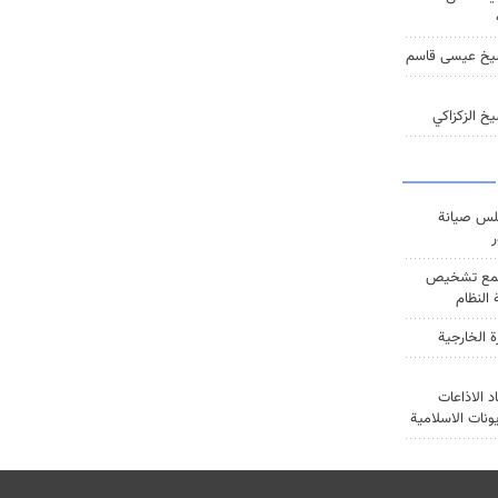
يخ عيسى قاسم
خ الزكزاكي
س صيانة
ر
ع تشخيص
النظام
ة الخارجية
د الاذاعات
يونات الاسلامية