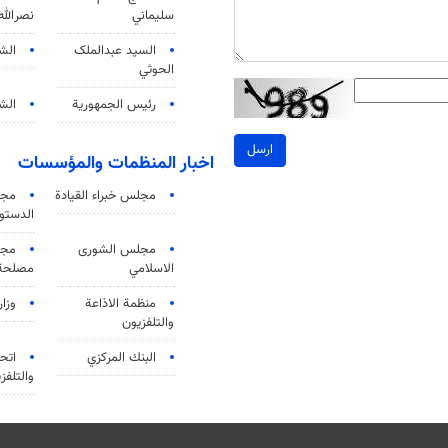
سليماني
نصرالله
السید عبدالملک
الش
الحوثي
رئيس الجمهورية
الشي
ارسل
اخبار المنظمات والمؤسسات
مجلس خبراء القيادة
مجل
الدستو
مجلس الشورى
مجم
الاسلامي
مصلحة 
منظمة الاذاعة
وزار
والتلفزیون
البنك المركزي
اتحا
والتلفز