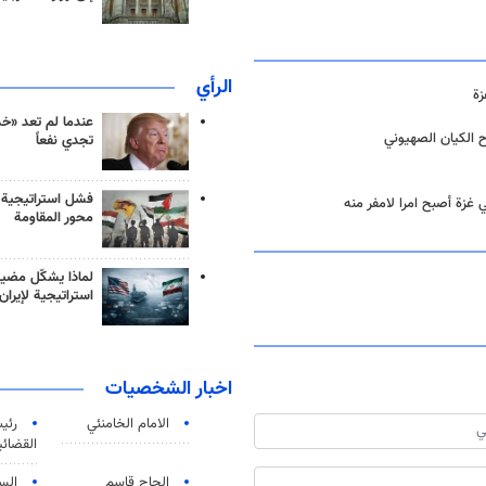
الرأي
زة
عندما لم تعد «خ
ح الكيان الصهيوني
تجدي نفعاً
فشل استراتيجية
غزة أصبح امرا لامفر منه
محور المقاومة
لماذا يشكّل مضيق
استراتيجية لإيران
اخبار الشخصيات
الامام الخامنئي
رئی
القضائی
الحاج قاسم
الس