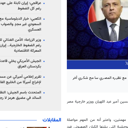
عراقجي: إيران ثابتة على عهده
رغم كل الضغوط
الكعبي: خيار الدبلوماسية مع 
السعودي غير مجدٍ والصواب ه
العسكري
وزير الزراعة: الأمن الغذائي ل
رغم الضغوط الخارجية.. إيران
المعركة الاقتصادية
الجيش الأمريكي يخلي قاعدة 
بكردستان العراق
تقرير إعلامي أميركي عن مسع
ي مع نظيره المصري سامح شكري أخر
لإخراج أميركا من الخليج الف
المتحدث باسم الجيش: النظام 
السائد في مضيق هرمز لا رج
 حسين أمير عبد اللهيان ووزير خارجية مصر
المقابلات
ن مهمتين، واعتبر أنه من المهم مواصلة
لوحشية التي يشنها الكيان الصهيوني ضد