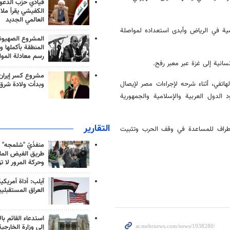
قيادي حزب الدعوة
الكفيشي يقرأ ملا
العالمي الجديد
امية في الرياض وأبدى استعداده لمواصلة
المشروع الصهيو
المنطقة بأكملها و
رسم معادلة الموا
سانية إلى غزة عبر معبر رفح.
مشروع كسر إيران
تفي، أثناء شرحه لإجراءات مصر لإيصال
وبدأت ولادة شرق
الدول العربية والإسلامية والجمهورية
التقارير
الأطراف للمساعدة في وقف الحرب وتثبيت
منفذَيّ "شلمجه" 
طريق الفيض الملي
وحركة المرور لا ت
آيلب: أداة أمريكي
العراق المستقبلي
استدعاء القائم بال
إلى وزارة الخارجية