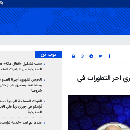
توب تن
سبب تشكيل «اتفاق مكة» هو
السعودية من الولايات المتح
ري اخر التطورات في
الحرس الثوري: أجبرنا العدو ع
وسنحتفظ بمضيق هرمز حتى 
شروطنا
القوات المسلحة اليمنية تس
أرامكو في جيزان رداً على الان
السعودية
عندما لم تعد «خدعة ترامب» 